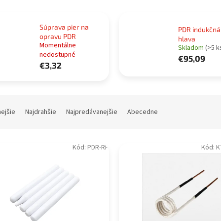
Súprava pier na
PDR indukčná
opravu PDR
hlava
Momentálne
Skladom
(>5 k
nedostupné
€95,09
€3,32
nejšie
Najdrahšie
Najpredávanejšie
Abecedne
Kód:
PDR-RP
Kód:
K