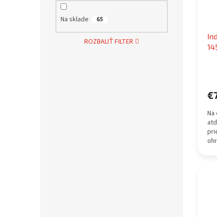
Na sklade
65
In
ROZBALIŤ FILTER
14
€
Na 
atď
pr
ohr