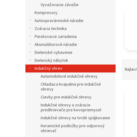
Vyvažovacie závažie
Kompresory
Autoopravárenské náradie
Zváracia technika
Pieskovacie zariadenia
Akumulátorové náradie
Dielenské vybavenie
Dielenský nábytok
R
a
Indukčný ohrev
Najlac
d
Automobilové indukčné ohrevy
e
Chladiaca kvapalina pre indukčné
V
n
ohrevy
ý
i
Cievky pre indukčné ohrevy
p
e
Indukčné ohrevy a zváracie
i
p
predhrievače pre kovopriemysel
s
r
Indukčné ohrevy na tvrdé spájkovanie
p
o
Keramické podložky pre odporový
r
d
ohrievač
o
u