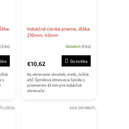
ĺžka:
Indukčná cievka priama, dĺžka:
210mm, 43mm
m
(2 ks)
Skladom
(5 ks)
šíka
Do košíka
€10,62
ožísk
Na ohrievanie skrutiek, matíc, ložísk
a s
atď. Špirálová ohrievacia špirála s
é
priemerom 43 mm pre indukčné
ohrievače.
TL-CB100
Kód:
DHI-IND075