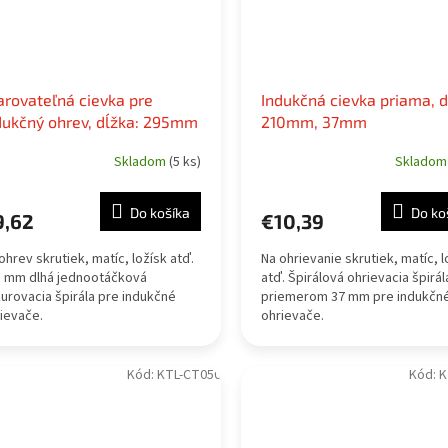
arovateľná cievka pre
Indukčná cievka priama, d
dukčný ohrev, dĺžka: 295mm
210mm, 37mm
Skladom
(5 ks)
Sklado
Do košíka
Do ko
9,62
€10,39
ohrev skrutiek, matíc, ložísk atď.
Na ohrievanie skrutiek, matíc, l
5 mm dlhá jednootáčková
atď. Špirálová ohrievacia špirál
urovacia špirála pre indukčné
priemerom 37 mm pre indukčn
ievače.
ohrievače.
Kód:
KTL-CT050
Kód:
K