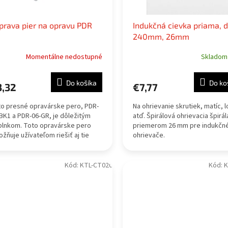
prava pier na opravu PDR
Indukčná cievka priama, d
240mm, 26mm
Momentálne nedostupné
Sklado
Do košíka
Do ko
3,32
€7,77
o presné opravárske pero, PDR-
Na ohrievanie skrutiek, matíc, l
BK1 a PDR-06-GR, je dôležitým
atď. Špirálová ohrievacia špirál
lnkom. Toto opravárske pero
priemerom 26 mm pre indukčn
žňuje užívateľom riešiť aj tie
ohrievače.
menšie chyby na karosérii auta.
kytuje...
Kód:
KTL-CT020
Kód:
K