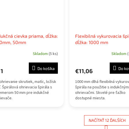
dukčná cievka priama, dĺžka:
Flexibilná vykurovacia špi
20mm, 50mm
dĺžka: 1000 mm
Skladom
(5 ks)
Skladom
(
Do košíka
Do ko
11
€11,06
ohrievanie skrutiek, matíc, ložísk
1000 mm dlhá flexibilná vykuro
. Špirálová ohrievacia špirála s
špirála na použitie s indukčným
iemerom 50 mm pre indukčné
ohrievačmi. Skvelé pre ťažko
ievače.
dostupné miesta.
NAČÍTAŤ 12 ĎALŠÍCH
S