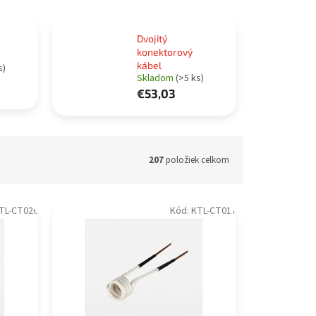
Dvojitý
konektorový
kábel
s)
Skladom
(>5 ks)
€53,03
207
položiek celkom
TL-CT026
Kód:
KTL-CT017