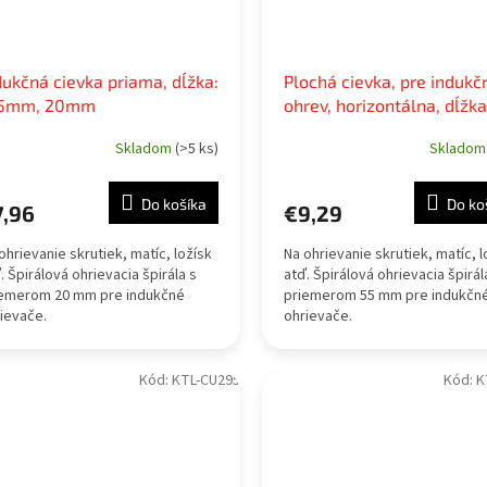
dukčná cievka priama, dĺžka:
Plochá cievka, pre indukč
5mm, 20mm
ohrev, horizontálna, dĺžka
260 mm, 55 mm
Skladom
(>5 ks)
Sklado
Do košíka
Do ko
7,96
€9,29
ohrievanie skrutiek, matíc, ložísk
Na ohrievanie skrutiek, matíc, l
. Špirálová ohrievacia špirála s
atď. Špirálová ohrievacia špirál
iemerom 20 mm pre indukčné
priemerom 55 mm pre indukčn
ievače.
ohrievače.
Kód:
KTL-CU295
Kód:
K