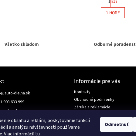
1
18
O
t
r
v
HORE
á
l
n
á
k
d
o
a
v
c
a
Všetko skladom
Odborné poradenst
i
n
e
i
e
p
r
v
k
y
kt
Informácie pre vás
v
ý
Kontakty
o
@
auto-dielna.sk
p
Obchodné podmienky
i
1 903 633 999
Záruka a reklamácie
s
odielna.sk
u
GDPR
enie obsahu a reklám, poskytovanie funkcií
Odmietnuť
édií a analýzu návštevnosti používame
e. Viac informácií
tu
.