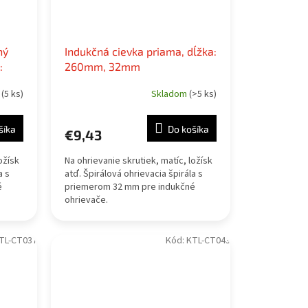
ný
Indukčná cievka priama, dĺžka:
:
260mm, 32mm
m
(5 ks)
Skladom
(>5 ks)
šíka
Do košíka
€9,43
ožísk
Na ohrievanie skrutiek, matíc, ložísk
a s
atď. Špirálová ohrievacia špirála s
é
priemerom 32 mm pre indukčné
ohrievače.
TL-CT037
Kód:
KTL-CT043