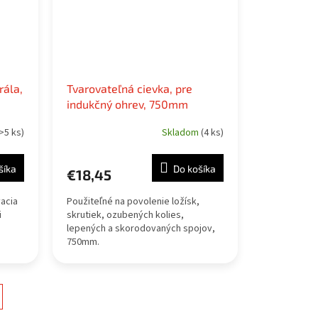
rála,
Tvarovateľná cievka, pre
indukčný ohrev, 750mm
>5 ks)
Skladom
(4 ks)
šíka
Do košíka
€18,45
vacia
Použiteľné na povolenie ložísk,
i
skrutiek, ozubených kolies,
lepených a skorodovaných spojov,
750mm.