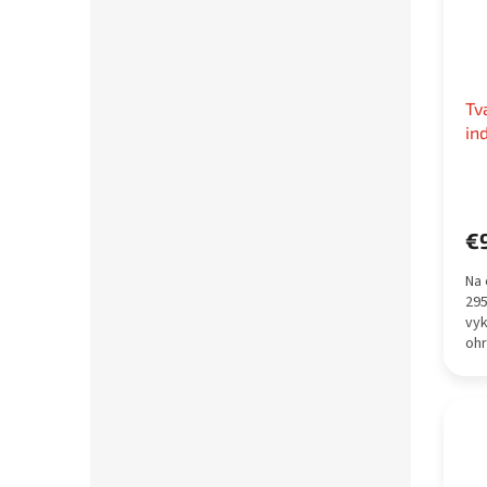
Tv
in
€
Na 
29
vyk
ohr