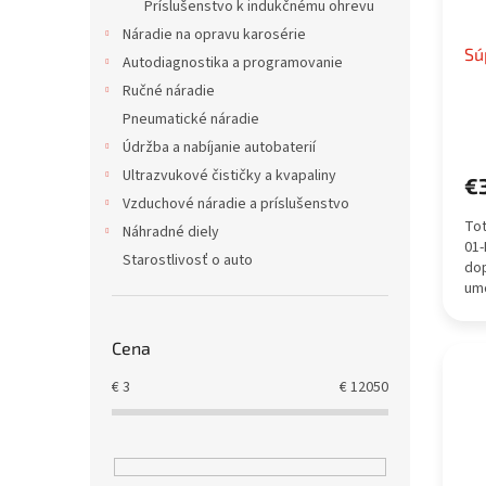
Príslušenstvo k indukčnému ohrevu
d
k
Náradie na opravu karosérie
u
t
Sú
Autodiagnostika a programovanie
k
o
t
v
Ručné náradie
o
Pneumatické náradie
v
Údržba a nabíjanie autobaterií
Ultrazvukové čističky a kvapaliny
€
Vzduchové náradie a príslušenstvo
Tot
Náhradné diely
01-
Starostlivosť o auto
dop
umo
naj
Pos
Cena
€
3
€
12050