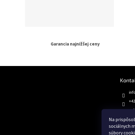
Garancia najnižšej ceny
Z
á
Konta
p
ä
inf
t
+42
i
e
aut
Na prispôsob
sociálnych m
súbory cooki