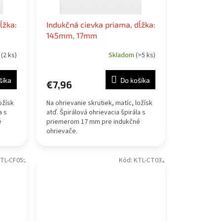
ĺžka:
Indukčná cievka priama, dĺžka:
145mm, 17mm
m
(2 ks)
Skladom
(>5 ks)
šíka
Do košíka
€7,96
ožísk
Na ohrievanie skrutiek, matíc, ložísk
a s
atď. Špirálová ohrievacia špirála s
é
priemerom 17 mm pre indukčné
ohrievače.
TL-CF055
Kód:
KTL-CT032