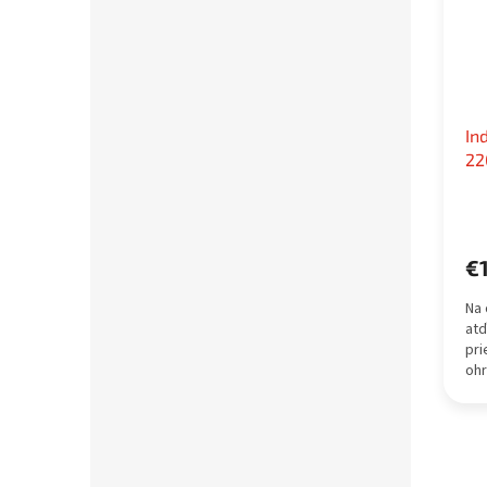
In
2
€
Na 
atď
pr
ohr