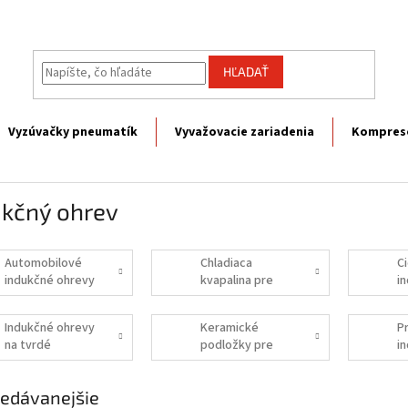
HĽADAŤ
Vyzúvačky pneumatík
Vyvažovacie zariadenia
Kompres
ukčný ohrev
Automobilové
Chladiaca
C
indukčné ohrevy
kvapalina pre
i
indukčné ohrevy
Indukčné ohrevy
Keramické
P
na tvrdé
podložky pre
i
spájkovanie
odporový
o
ohrievač
edávanejšie