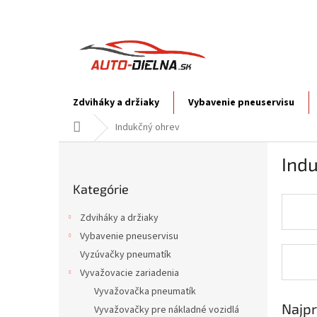
Prejsť
na
obsah
Zdviháky a držiaky
Vybavenie pneuservisu
Domov
Indukčný ohrev
B
Ind
o
Preskočiť
č
Kategórie
kategórie
n
ý
Zdviháky a držiaky
p
Vybavenie pneuservisu
a
Vyzúvačky pneumatík
n
e
Vyvažovacie zariadenia
l
Vyvažovačka pneumatík
Najpr
Vyvažovačky pre nákladné vozidlá