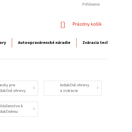
Prihlásenie
NÁKUPNÝ
Prázdny košík
KOŠÍK
ory
Autoopravárenské náradie
Zváracia technika
P
ievky pre
Indukčné ohrevy
ndukčné ohrevy
a zváracie
predhrievače
pre
ríslušenstvo k
kovopriemysel
ndukčnému
hrevu