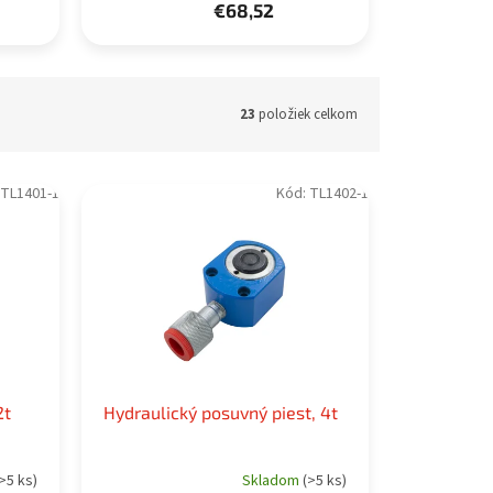
€68,52
23
položiek celkom
TL1401-1
Kód:
TL1402-1
2t
Hydraulický posuvný piest, 4t
>5 ks)
Skladom
(>5 ks)