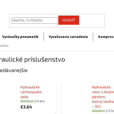
HĽADAŤ
Vyzúvačky pneumatík
Vyvažovacie zariadenia
Kompres
enstvo
aulické príslušenstvo
edávanejšie
Hydraulická
Hydraulický
rýchlospojka,
valec s dutým
sada
piestom,
Skladom
(>5 ks)
tlačný/zdvíha
€3,64
– 30 t
Skladom
(>5 k