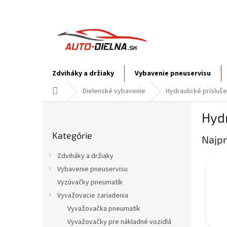
Prejsť
na
obsah
Zdviháky a držiaky
Vybavenie pneuservisu
Domov
Dielenské vybavenie
Hydraulické prísluš
B
Hydr
o
Preskočiť
č
Kategórie
kategórie
Najpr
n
ý
Zdviháky a držiaky
p
Vybavenie pneuservisu
a
Vyzúvačky pneumatík
n
e
Vyvažovacie zariadenia
l
Vyvažovačka pneumatík
Vyvažovačky pre nákladné vozidlá