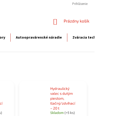
Prihlásenie
NÁKUPNÝ
Prázdny košík
KOŠÍK
ory
Autoopravárenské náradie
Zváracia technika
P
Hydraulický
valec s dutým
piestom,
cí
tlačný/zdvíhací
– 20 t
s)
Skladom
(>5 ks)