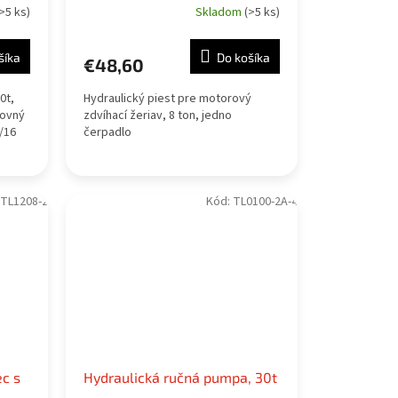
>5 ks)
Skladom
(>5 ks)
šíka
Do košíka
€48,60
0t,
Hydraulický piest pre motorový
covný
zdvíhací žeriav, 8 ton, jedno
3/16
čerpadlo
TL1208-2
Kód:
TL0100-2A-4
ec s
Hydraulická ručná pumpa, 30t