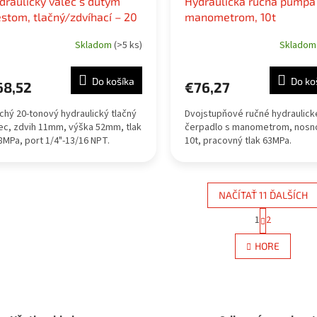
draulický valec s dutým
Hydraulická ručná pumpa
estom, tlačný/zdvíhací – 20
manometrom, 10t
Skladom
(>5 ks)
Sklado
Do košíka
Do ko
68,52
€76,27
chý 20-tonový hydraulický tlačný
Dvojstupňové ručné hydraulick
ec, zdvih 11mm, výška 52mm, tlak
čerpadlo s manometrom, nosn
8MPa, port 1/4"-13/16 NPT.
10t, pracovný tlak 63MPa.
NAČÍTAŤ 11 ĎALŠÍCH
S
1
2
O
t
r
v
HORE
á
l
n
á
k
d
o
a
v
c
a