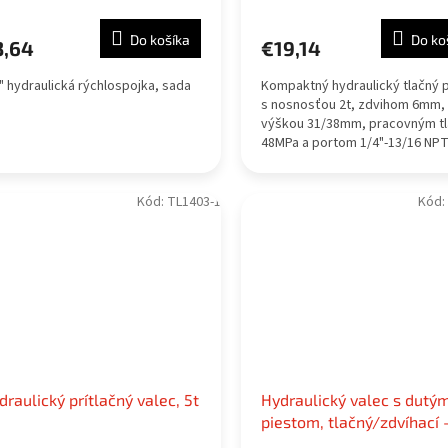
Do košíka
Do ko
3,64
€19,14
" hydraulická rýchlospojka, sada
Kompaktný hydraulický tlačný 
s nosnosťou 2t, zdvihom 6mm,
výškou 31/38mm, pracovným t
48MPa a portom 1/4"-13/16 NPT
Kód:
TL1403-1
Kód:
draulický prítlačný valec, 5t
Hydraulický valec s dutý
piestom, tlačný/zdvíhací –