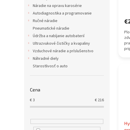
Náradie na opravu karosérie
Autodiagnostika a programovanie
€
Ručné náradie
Pneumatické náradie
Plo
Údržba a nabíjanie autobaterií
zd
pra
Ultrazvukové čističky a kvapaliny
pri
Vzduchové náradie a príslušenstvo
Náhradné diely
Starostlivosť o auto
Cena
€
3
€
216
Hy
pr