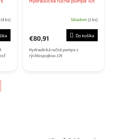
 s
Hydraulická ručná pumpa 10t
m
(4 ks)
Skladom
(2 ks)
šíka
Do košíka
€80,91
é
Hydraulická ručná pumpa s
osť
rýchlospojkou 10t