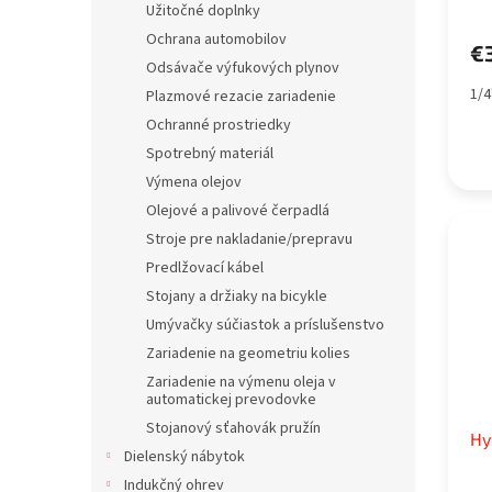
v
Užitočné doplnky
Ochrana automobilov
€
Odsávače výfukových plynov
1/4
Plazmové rezacie zariadenie
Ochranné prostriedky
Spotrebný materiál
Výmena olejov
Olejové a palivové čerpadlá
Stroje pre nakladanie/prepravu
Predlžovací kábel
Stojany a držiaky na bicykle
Umývačky súčiastok a príslušenstvo
Zariadenie na geometriu kolies
Zariadenie na výmenu oleja v
automatickej prevodovke
Stojanový sťahovák pružín
Hy
Dielenský nábytok
Indukčný ohrev