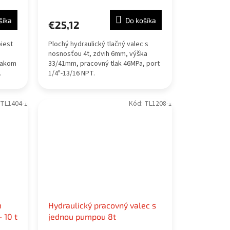
šíka
Do košíka
€25,12
piest
Plochý hydraulický tlačný valec s
nosnosťou 4t, zdvih 6mm, výška
lakom
33/41mm, pracovný tlak 46MPa, port
.
1/4"-13/16 NPT.
TL1404-1
Kód:
TL1208-1
m
Hydraulický pracovný valec s
 10 t
jednou pumpou 8t