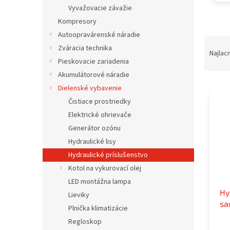
Vyvažovacie závažie
Kompresory
Autoopravárenské náradie
R
Zváracia technika
a
Najlac
Pieskovacie zariadenia
d
e
Akumulátorové náradie
V
n
Dielenské vybavenie
ý
i
Čistiace prostriedky
p
e
Elektrické ohrievače
i
p
Generátor ozónu
s
r
p
Hydraulické lisy
o
r
d
Hydraulické príslušenstvo
o
u
Kotol na vykurovací olej
d
k
LED montážna lampa
u
t
Hy
Lieviky
k
o
sa
Plnička klimatizácie
t
v
o
Regloskop