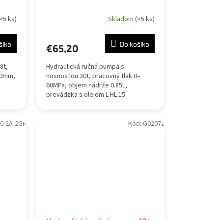
>5 ks)
Skladom
(>5 ks)
šíka
Do košíka
€65,20
8t,
Hydraulická ručná pumpa s
20mm,
nosnosťou 30t, pracovný tlak 0–
60MPa, objem nádrže 0.85L,
prevádzka s olejom L-HL-15.
0-2A-2GK
Kód:
G02071