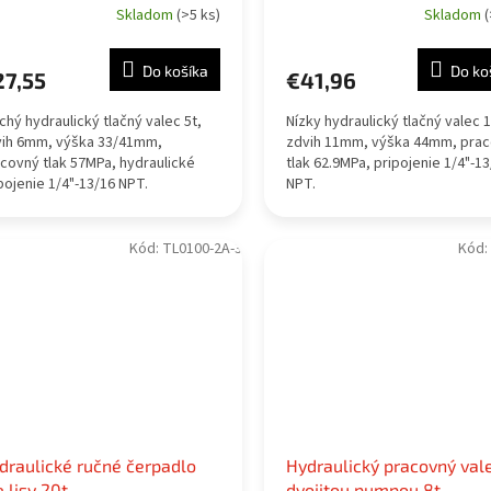
Skladom
(>5 ks)
Skladom
(
Do košíka
Do ko
27,55
€41,96
chý hydraulický tlačný valec 5t,
Nízky hydraulický tlačný valec 1
vih 6mm, výška 33/41mm,
zdvih 11mm, výška 44mm, pra
covný tlak 57MPa, hydraulické
tlak 62.9MPa, pripojenie 1/4"-1
pojenie 1/4"-13/16 NPT.
NPT.
Kód:
TL0100-2A-3
Kód:
draulické ručné čerpadlo
Hydraulický pracovný val
e lisy 20t
dvojitou pumpou 8t