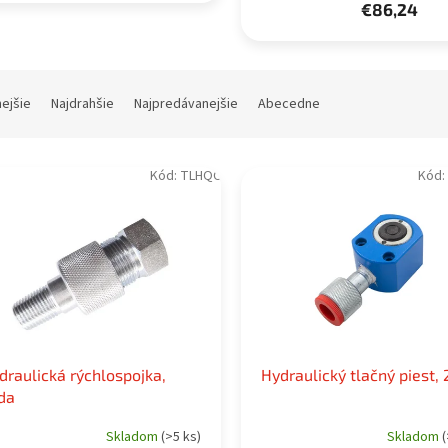
€86,24
nejšie
Najdrahšie
Najpredávanejšie
Abecedne
Kód:
TLHQC
Kód:
draulická rýchlospojka,
Hydraulický tlačný piest, 
da
Skladom
(>5 ks)
Skladom
(