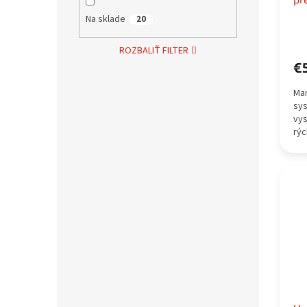
Na sklade
20
ROZBALIŤ FILTER
€
Man
sys
vys
rýc