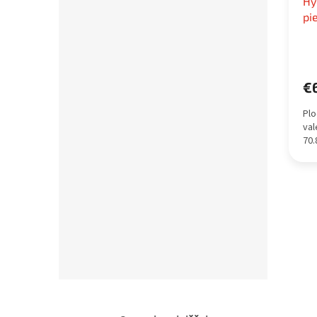
Hy
pi
t
€
Plo
val
70.