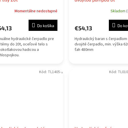
Momentálne nedostupné
Skladom
(
Do košíka
Do ko
54,13
€54,13
uálne hydraulické čerpadlo pre
Hydraulický baran s čerpadlom 
témy do 20t, oceľové telo s
dvojité čerpadlo, min. výška 6
okotlakovou hadicou a
ťah 480mm
hlospojkou.
Kód:
TL1405-1
Kód:
TL010