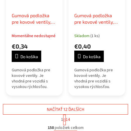
Gumová podložka
Gumová podložka
pre kovové ventily,
pre kovové ventily,
66mm
72mm
Momentálne nedostupné
Skladom
(1 ks)
€0,34
€0,40
Do košíka
Do košíka
Gumová podložka pre
Gumová podložka pre
kovové ventily. Je
kovové ventily. Je
vhodná pre vozidlá s
vhodná pre vozidlá s
vysokou rýchlosťou.
vysokou rýchlosťou.
Vydrží záťaž ktorá je
Vydrží záťaž ktorá je
spôsopená s vysokou
spôsopená s vysokou
rchlosťou. Priemer 66mm
rchlosťou. Priemer 72mm
NAČÍTAŤ 12 ĎALŠÍCH
S
1
14
t
O
r
158
položiek celkom
v