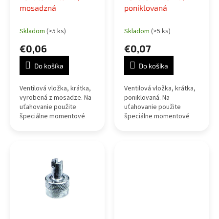
d
v
mosadzná
poniklovaná
u
k
Skladom
(>5 ks)
Skladom
(>5 ks)
t
o
€0,06
€0,07
v
Do košíka
Do košíka
Ventilová vložka, krátka,
Ventilová vložka, krátka,
vyrobená z mosadze. Na
poniklovaná. Na
uťahovanie použite
uťahovanie použite
špeciálne momentové
špeciálne momentové
kľúče a skrutkovače.
kľúče a skrutkovače.