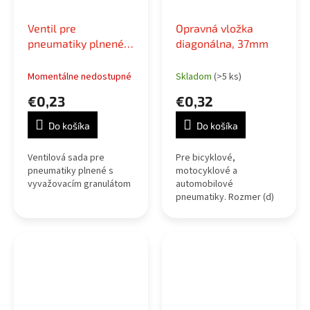
Ventil pre
Opravná vložka
pneumatiky plnené s
diagonálna, 37mm
vyvažovacím
granulátom
Momentálne nedostupné
Skladom
(>5 ks)
€0,23
€0,32
Do košíka
Do košíka
Ventilová sada pre
Pre bicyklové,
pneumatiky plnené s
motocyklové a
vyvažovacím granulátom
automobilové
pneumatiky. Rozmer (d)
37mm. Pre bezdušové
pneumatiky.