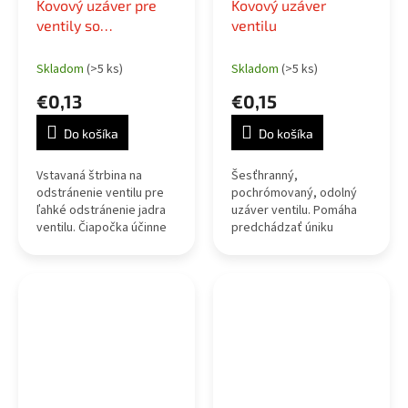
Kovový uzáver pre
Kovový uzáver
ventily so
ventilu
skrutkovačom ihly
ventilu
Skladom
(>5 ks)
Skladom
(>5 ks)
€0,13
€0,15
Do košíka
Do košíka
Vstavaná štrbina na
Šesťhranný,
odstránenie ventilu pre
pochrómovaný, odolný
ľahké odstránenie jadra
uzáver ventilu. Pomáha
ventilu. Čiapočka účinne
predchádzať úniku
chráni vložku a ventil
vzduchu a chráni ventil
pred vlhkosťou a
pred prachom, špinou,
nečistotami.
špinou a cestnými
úlomkami.