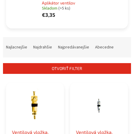
Aplikátor ventilov
Skladom
(>5 ks)
€3,35
R
a
Najlacnejšie
Najdrahšie
Najpredávanejšie
Abecedne
d
e
n
OTVORIŤ FILTER
i
e
V
p
ý
r
p
o
i
d
s
u
p
k
r
t
o
o
Ventilová vložka,
Ventilová vložka,