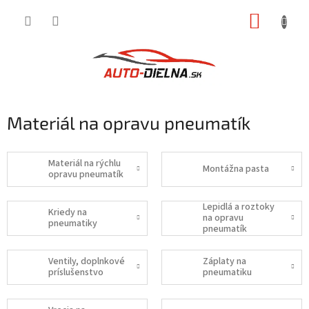
Prejsť
NÁKUP
na
obsah
KOŠÍK
Materiál na opravu pneumatík
Materiál na rýchlu
Montážna pasta
opravu pneumatík
Lepidlá a roztoky
Kriedy na
na opravu
pneumatiky
pneumatík
Ventily, doplnkové
Záplaty na
príslušenstvo
pneumatiku