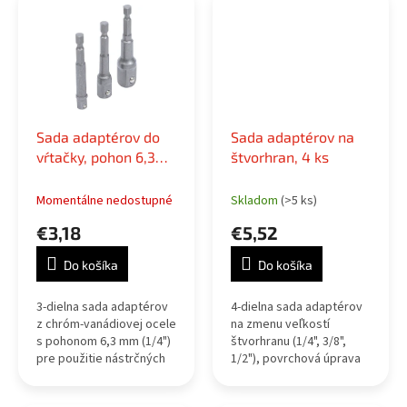
Sada adaptérov do
Sada adaptérov na
vŕtačky, pohon 6,3
štvorhran, 4 ks
mm (1/4"), štvorhran
1/4", 3/8", 1/2", 3 ks
Momentálne nedostupné
Skladom
(>5 ks)
€3,18
€5,52
Do košíka
Do košíka
3-dielna sada adaptérov
4-dielna sada adaptérov
z chróm-vanádiovej ocele
na zmenu veľkostí
s pohonom 6,3 mm (1/4")
štvorhranu (1/4", 3/8",
pre použitie nástrčných
1/2"), povrchová úprava
hlavíc v elektrických
saténový chróm.
vŕtačkách; pieskovaný