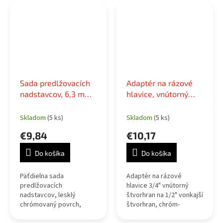
Sada predlžovacích
Adaptér na rázové
nadstavcov, 6,3 mm
hlavice, vnútorný
(1/4"), 5-dielna
štvorhran 3/4" -
vonkajší štvorhran
Skladom
(5 ks)
Skladom
(5 ks)
1/2"
€9,84
€10,17
Do košíka
Do košíka
Päťdielna sada
Adaptér na rázové
predlžovacích
hlavice 3/4" vnútorný
nadstavcov, lesklý
štvorhran na 1/2" vonkajší
chrómovaný povrch,
štvorhran, chróm-
pohon 1/4", v plastovom
molybdénová oceľ,