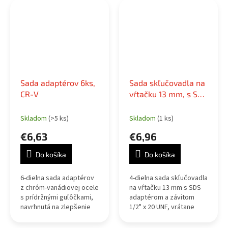
povrch, dĺžka 75 mm.
Sada adaptérov 6ks,
Sada skľučovadla na
CR-V
vŕtačku 13 mm, s SDS
adaptérom, 4-dielna
Skladom
(>5 ks)
Skladom
(1 ks)
€6,63
€6,96
Do košíka
Do košíka
6-dielna sada adaptérov
4-dielna sada skľučovadla
z chróm-vanádiovej ocele
na vŕtačku 13 mm s SDS
s prídržnými guľôčkami,
adaptérom a závitom
navrhnutá na zlepšenie
1/2" x 20 UNF, vrátane
kompatibility nástrčných
kľúča na skľučovadlo.
kľúčov. Obsahuje pevné