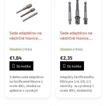
r
p
o
i
d
s
u
p
k
r
t
o
o
Sada adaptérov na
Sada adaptérov na
d
v
nástrčné hlavice,
nástrčné hlavice,
u
1/4", 3/8", 1/2", 3ks
1/4", 3/8", 1/2"
k
Skladom
(>5 ks)
Skladom
(>5 ks)
t
o
€1,84
€2,35
v
Do košíka
Do košíka
3-dielna sada adaptérov
Adaptéry šesťhranného
na šesťhranné hlavice z
kľúča pre 1/4, 3/8, 1/2
ocele 40Cr, vhodná na
nástrčky. Je vyrobený z
aplikácie s vysokým
ocele 40Cr, dodatočný
krútiacim momentom a
povrch je oxidovaný.
používanie s rázovými
Perfektný doplnok ku
nástrojmi.
každej skrinke s náradím.