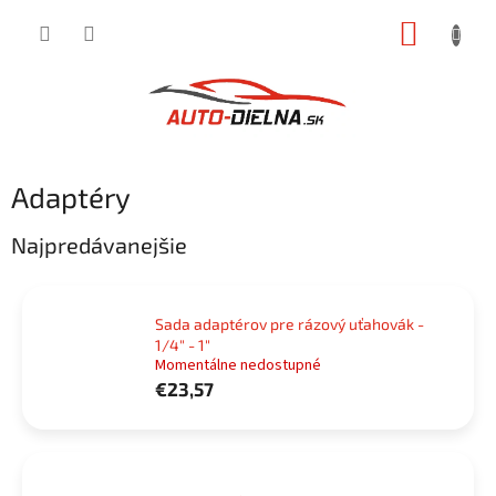
Prejsť
NÁKUP
na
obsah
KOŠÍK
Adaptéry
Najpredávanejšie
Sada adaptérov pre rázový uťahovák -
1/4" - 1"
Momentálne nedostupné
€23,57