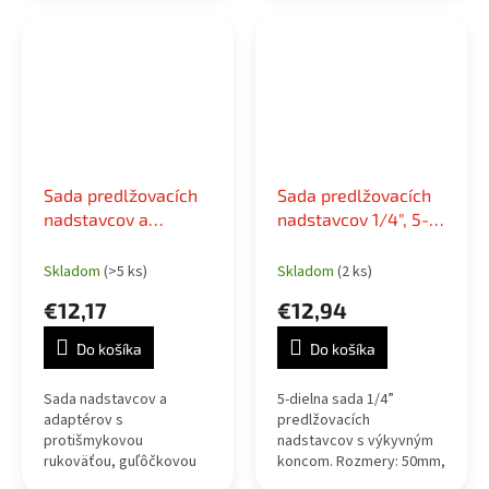
organizéri.
fosfátovaná povrchová
úprava, max. 580 Nm.
Sada predlžovacích
Sada predlžovacích
nadstavcov a
nadstavcov 1/4", 5-
adaptérov na
dielna, výkyvný
nástrčné hlavice
Skladom
(>5 ks)
Skladom
(2 ks)
€12,17
€12,94
Do košíka
Do košíka
Sada nadstavcov a
5-dielna sada 1/4”
adaptérov s
predlžovacích
protišmykovou
nadstavcov s výkyvným
rukoväťou, guľôčkovou
koncom. Rozmery: 50mm,
poistkou a konštrukciou z
75mm, 100mm, 152mm,