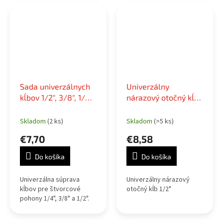
plastové puzdro pre
jednoduché...
Sada univerzálnych
Univerzálny
kĺbov 1/2", 3/8", 1/4",
nárazový otočný kĺb
3ks
1/2"
Skladom
(2 ks)
Skladom
(>5 ks)
€7,70
€8,58
Do košíka
Do košíka
Univerzálna súprava
Univerzálny nárazový
kĺbov pre štvorcové
otočný kĺb 1/2"
pohony 1/4", 3/8" a 1/2".