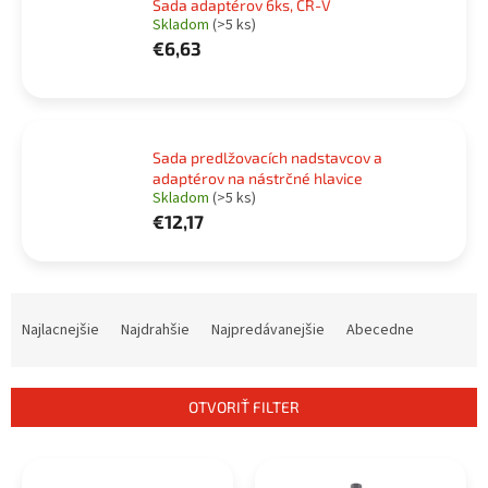
Sada adaptérov 6ks, CR-V
Skladom
(>5 ks)
€6,63
Sada predlžovacích nadstavcov a
adaptérov na nástrčné hlavice
Skladom
(>5 ks)
€12,17
R
a
Najlacnejšie
Najdrahšie
Najpredávanejšie
Abecedne
d
e
n
OTVORIŤ FILTER
i
e
V
p
ý