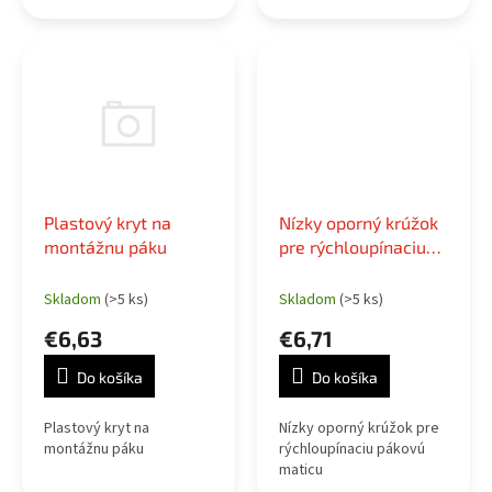
Plastový kryt na
Nízky oporný krúžok
montážnu páku
pre rýchloupínaciu
pákovú maticu (ATP-
QRN)
Skladom
(>5 ks)
Skladom
(>5 ks)
€6,63
€6,71
Do košíka
Do košíka
Plastový kryt na
Nízky oporný krúžok pre
montážnu páku
rýchloupínaciu pákovú
maticu