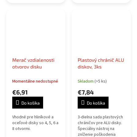
Merač vzdialenosti
Plastový chránič ALU
otvorov disku
diskov, 3ks
Momentálne nedostupné
Skladom
(>5 ks)
€6,91
€7,84
Do košíka
Do košíka
Vhodné pre hliníkové a
3-dielna sada plastových
oceľové disky so 4, 5, 6 a
chráničov pre ALU disky.
8 otvormi.
Špeciálny nástroj na
zníženie poškodenia