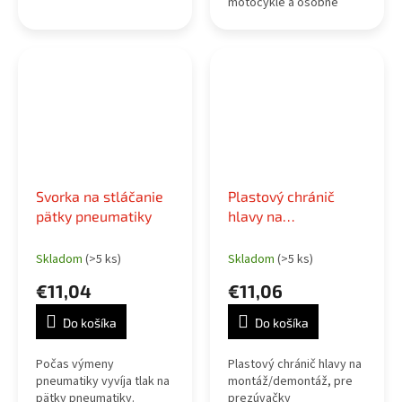
motocykle a osobné
automobily. Vrátane
šnúrky proti strate.
Svorka na stláčanie
Plastový chránič
pätky pneumatiky
hlavy na
montáž/demontáž
Skladom
(>5 ks)
Skladom
(>5 ks)
€11,04
€11,06
Do košíka
Do košíka
Počas výmeny
Plastový chránič hlavy na
pneumatiky vyvíja tlak na
montáž/demontáž, pre
pätky pneumatiky.
prezúvačky