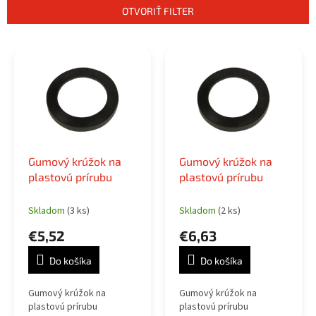
n
OTVORIŤ FILTER
i
e
V
p
ý
r
p
o
i
d
s
u
p
k
r
t
o
o
Gumový krúžok na
Gumový krúžok na
d
v
plastovú prírubu
plastovú prírubu
u
k
Skladom
(3 ks)
Skladom
(2 ks)
t
o
€5,52
€6,63
v
Do košíka
Do košíka
Gumový krúžok na
Gumový krúžok na
plastovú prírubu
plastovú prírubu