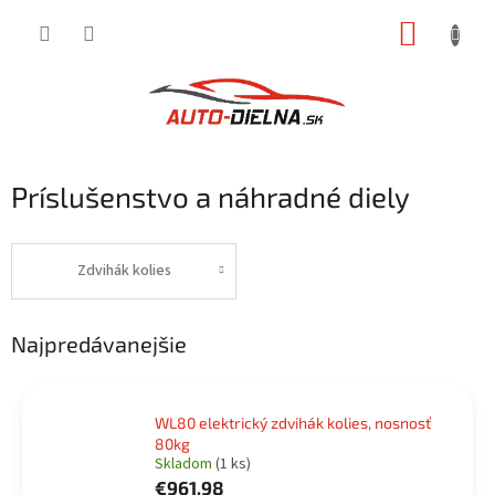
Prejsť
NÁKUP
na
obsah
KOŠÍK
Príslušenstvo a náhradné diely
Zdvihák kolies
Najpredávanejšie
WL80 elektrický zdvihák kolies, nosnosť
80kg
Skladom
(1 ks)
€961,98