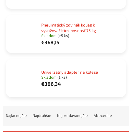
Pneumatický zdvihák kolies k
vyvažovačkám, nosnosť 75 kg
Skladom
(>5 ks)
€368,15
Univerzálny adaptér na kolesá
Skladom
(1 ks)
€386,34
R
a
Najlacnejšie
Najdrahšie
Najpredávanejšie
Abecedne
d
e