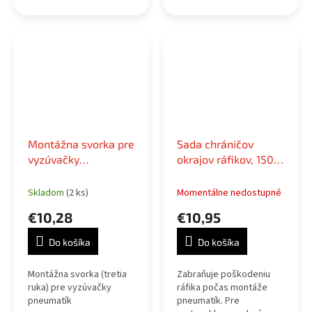
diskov pri montáži alebo
demontáži pneumatík
Montážna svorka pre
Sada chráničov
vyzúvačky
okrajov ráfikov, 150
pneumatík UD
mm, 2 ks
Skladom
(2 ks)
Momentálne nedostupné
€10,28
€10,95
Do košíka
Do košíka
Montážna svorka (tretia
Zabraňuje poškodeniu
ruka) pre vyzúvačky
ráfika počas montáže
pneumatík
pneumatík. Pre