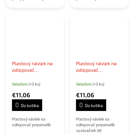
Plastový návlek na
Plastový návlek na
odlepovač
odlepovač
pneumatík
pneumatík
vyzúvačiek UD
Skladom
(>5 ks)
Skladom
(>5 ks)
€11,06
€11,06
Do košíka
Do košíka
Plastový návlek na
Plastový návlek na
odlepovač pneumatík
odlepovač pneumatík
vyzúvačiek UD