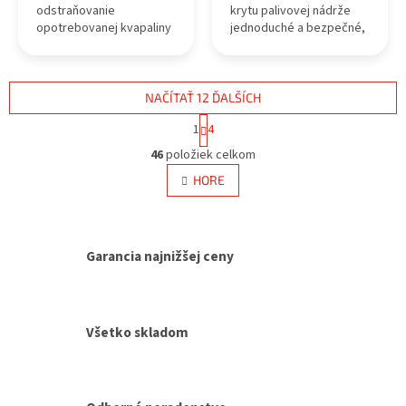
odstraňovanie
krytu palivovej nádrže
opotrebovanej kvapaliny
jednoduché a bezpečné,
vo valcoch,
bez poškodenia krytu
prevodovkách, riadení a
alebo okolia.
chladiacej kvapaline.
NAČÍTAŤ 12 ĎALŠÍCH
S
1
4
t
O
r
46
položiek celkom
v
á
l
HORE
n
á
k
d
o
v
a
a
c
Garancia najnižšej ceny
n
i
i
e
e
p
r
Všetko skladom
v
k
y
v
ý