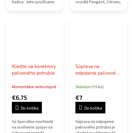
hadice. Jeho používanie
vozidlá Peugeot, Citroen,
je dôležité pre bezpečnú
Renault s HDI motorom.
funkciu palivového
systému vozidla a pre
zamedzenie rizika úniku...
Kliešte na konektory
Súprava na
palivového potrubia
odpojenie palivového
potrubia, 3ks
Momentálne nedostupné
Skladom
(>5 ks)
€6,75
€7
Do košíka
Do košíka
Sú špeciálne navrhnuté
Súprava na odpojenie
na uvoľnenie spojov na
palivového potrubia je