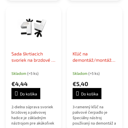
umožňuje rýchlym
pohybom efektívne
utiahnuť flexibilné
brzdové, palivové a...
Sada škrtiacich
Kľúč na
svoriek na brzdové a
demontáž/montáž
palivové hadice, 2ks
palivového čerpadla,
3 čeľuste
Skladom
(>5 ks)
Skladom
(>5 ks)
€4,44
€5,40
Do košíka
Do košíka
2-dielna súprava svoriek
3-ramenný kľúč na
brzdovej a palivovej
palivové čerpadlo je
hadice je základným
špeciálny nástroj
nástrojom pre akúkoľvek
používaný na demontáž a