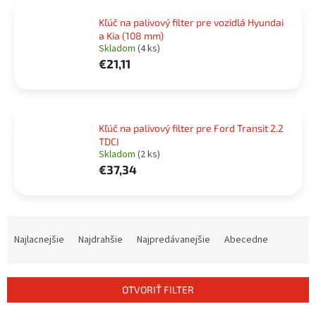
Kľúč na palivový filter pre vozidlá Hyundai
a Kia (108 mm)
Skladom
(4 ks)
€21,11
Kľúč na palivový filter pre Ford Transit 2.2
TDCI
Skladom
(2 ks)
€37,34
R
a
Najlacnejšie
Najdrahšie
Najpredávanejšie
Abecedne
d
e
n
OTVORIŤ FILTER
i