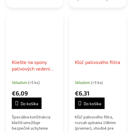
kvapaliny, nemrznúcej
zmesi, prevodovej
kvapaliny, kvapaliny
posilňovača riadenia a
iných...
Kliešte na spony
Kľúč palivového filtra
palivových vedení
VAG
Skladom
(>5 ks)
Skladom
(>5 ks)
€6,09
€6,31
Do košíka
Do košíka
Špeciálna konštrukcia
Kľúč palivového filtra,
klieští umožňuje
rozsah upínania 108mm
bezpečné uchytenie
(priemer), vhodné pre