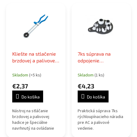
e
V
p
ý
r
p
o
i
d
s
u
p
k
r
t
o
o
Kliešte na stlačenie
7ks súprava na
d
v
brzdovej a palivovej
odpojenie
u
hadice
klimatizácie a
k
palivového potrubia
Skladom
(>5 ks)
Skladom
(1 ks)
t
o
€2,37
€4,23
v
Do košíka
Do košíka
Nástroj na stláčanie
Praktická súprava 7ks
brzdovej a palivovej
rýchloupínacieho náradia
hadice je špeciálne
pre AC a palivové
navrhnutý na ovládanie
vedenie.
jednou rukou, čo