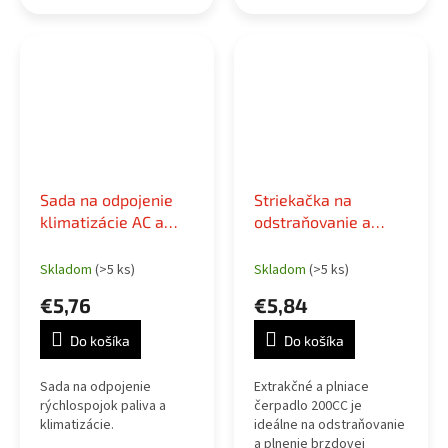
úlohu pri oprave
údržbu palivových
automobilu. Vďaka
čerpadiel. Tento kľúč má
robustnému zliatinovému
tri nastaviteľné ozubené
telu a silnému
príruby, aby sa ľahko...
oceľovému...
Sada na odpojenie
Striekačka na
klimatizácie AC a
odstraňovanie a
palivového potrubia
plnenie oleja a
tekutín 200cc
Skladom
(>5 ks)
Skladom
(>5 ks)
€5,76
€5,84
Do košíka
Do košíka
Sada na odpojenie
Extrakčné a plniace
rýchlospojok paliva a
čerpadlo 200CC je
klimatizácie.
ideálne na odstraňovanie
a plnenie brzdovej