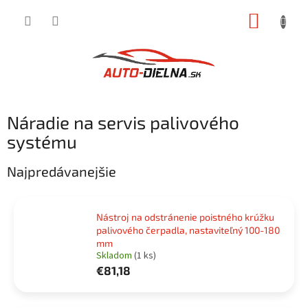
Prejsť
NÁKUP
na
obsah
KOŠÍK
Náradie na servis palivového
systému
Najpredávanejšie
Nástroj na odstránenie poistného krúžku
palivového čerpadla, nastaviteľný 100-180
mm
Skladom
(1 ks)
€81,18