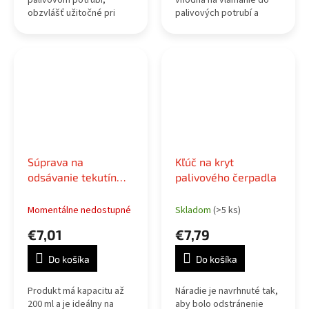
palivovom potrubí,
vhodná na vlámanie do
obzvlášť užitočné pri
palivových potrubí a
údržbe alebo pri výmene
hadíc vybavených
palivových filtrov. Kliešte
rýchlospojkami.
sú odborne vyrobené
tak, aby stlačili...
Súprava na
Kľúč na kryt
odsávanie tekutín
palivového čerpadla
200 ccm
Momentálne nedostupné
Skladom
(>5 ks)
€7,01
€7,79
Do košíka
Do košíka
Produkt má kapacitu až
Náradie je navrhnuté tak,
200 ml a je ideálny na
aby bolo odstránenie