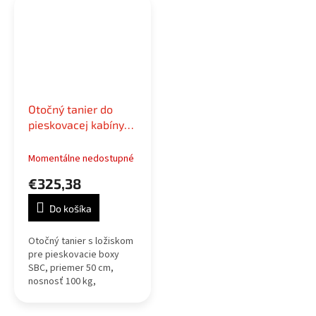
Otočný tanier do
pieskovacej kabíny
SBC
Momentálne nedostupné
€325,38
Do košíka
Otočný tanier s ložiskom
pre pieskovacie boxy
SBC, priemer 50 cm,
nosnosť 100 kg,
nastaviteľná veľkosť