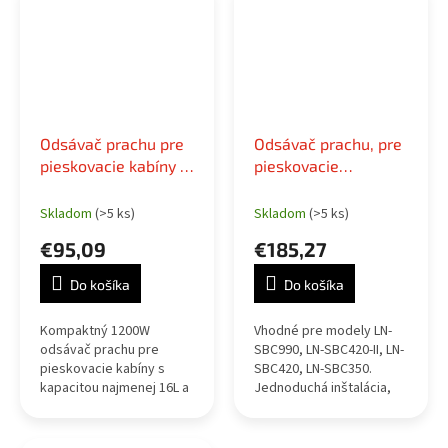
Odsávač prachu pre
Odsávač prachu, pre
pieskovacie kabíny s
pieskovacie
motorom 1200 W
zariadenie
Skladom
(>5 ks)
Skladom
(>5 ks)
€95,09
€185,27
Do košíka
Do košíka
Kompaktný 1200W
Vhodné pre modely LN-
odsávač prachu pre
SBC990, LN-SBC420-II, LN-
pieskovacie kabíny s
SBC420, LN-SBC350.
kapacitou najmenej 16L a
Jednoduchá inštalácia,
odvetrávacou hadicou
nahromadený prach sa dá
Ø50mm.
jednoducho odstrániť.