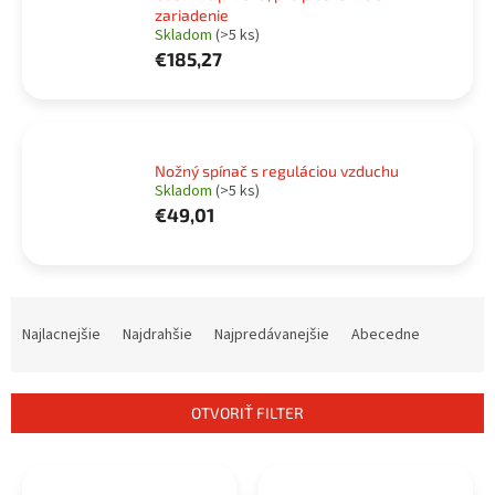
zariadenie
Skladom
(>5 ks)
€185,27
Nožný spínač s reguláciou vzduchu
Skladom
(>5 ks)
€49,01
R
a
Najlacnejšie
Najdrahšie
Najpredávanejšie
Abecedne
d
e
n
OTVORIŤ FILTER
i
e
V
p
ý