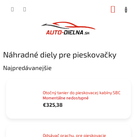
Prejsť
NÁKUP
na
obsah
KOŠÍK
Náhradné diely pre pieskovačky
Najpredávanejšie
Otočný tanier do pieskovacej kabíny SBC
Momentálne nedostupné
€325,38
Odsávač prachu, pre pieskovacie