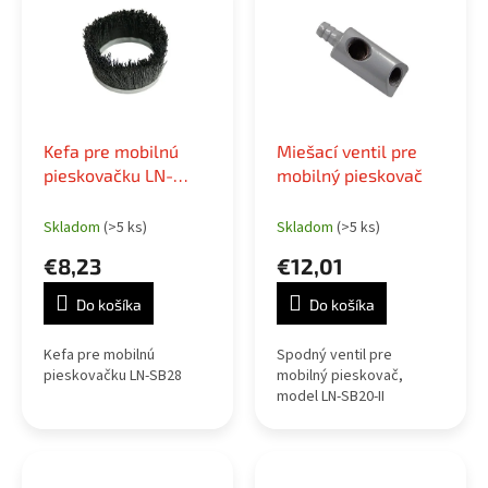
r
p
o
i
d
s
u
p
k
r
t
o
o
Kefa pre mobilnú
Miešací ventil pre
d
v
pieskovačku LN-
mobilný pieskovač
u
SB28
k
Skladom
(>5 ks)
Skladom
(>5 ks)
t
o
€8,23
€12,01
v
Do košíka
Do košíka
Kefa pre mobilnú
Spodný ventil pre
pieskovačku LN-SB28
mobilný pieskovač,
model LN-SB20-II