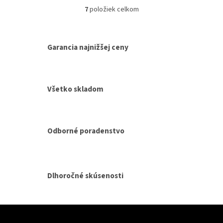
7
položiek celkom
O
v
l
á
Garancia najnižšej ceny
d
a
c
i
Všetko skladom
e
p
r
v
k
Odborné poradenstvo
y
v
ý
p
i
Dlhoročné skúsenosti
s
u
Z
á