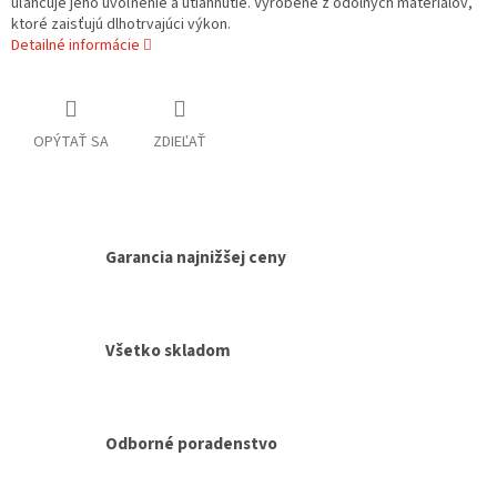
uľahčuje jeho uvoľnenie a utiahnutie. Vyrobené z odolných materiálov,
ktoré zaisťujú dlhotrvajúci výkon.
Detailné informácie
OPÝTAŤ SA
ZDIEĽAŤ
Garancia najnižšej ceny
Všetko skladom
Odborné poradenstvo