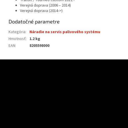
Transit / Tourneo Custom 2012 -
Verejná doprava (2006 – 2014)
Verejná doprava (2014->)
Dodatočné parametre
Kategória
:
Náradie na servis palivového systému
Hmotnosť
:
1.2 kg
EAN
:
8205598000
Z
á
p
ä
t
i
e