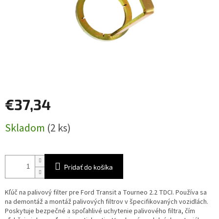
€37,34
Jednotková
Skladom
(2 ks)
cena:
Pridať do košíka
Kľúč na palivový filter pre Ford Transit a Tourneo 2.2 TDCI. Používa sa
na demontáž a montáž palivových filtrov v špecifikovaných vozidlách.
Poskytuje bezpečné a spoľahlivé uchytenie palivového filtra, čím