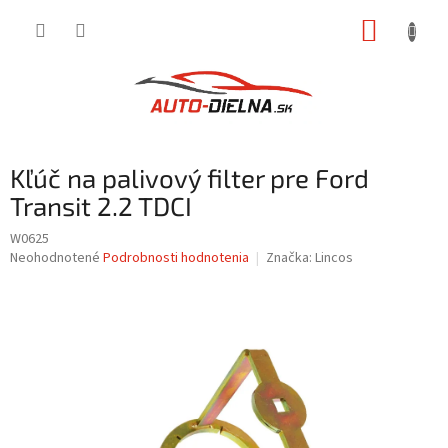
Prejsť
NÁKUP
na
obsah
KOŠÍK
Kľúč na palivový filter pre Ford
Transit 2.2 TDCI
W0625
Priemerné
Neohodnotené
Podrobnosti hodnotenia
Značka:
Lincos
hodnotenie
produktu
je
0,0
z
5
hviezdičiek.