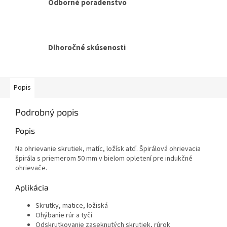
Odborné poradenstvo
Dlhoročné skúsenosti
Popis
Podrobný popis
Popis
Na ohrievanie skrutiek, matíc, ložísk atď. Špirálová ohrievacia
špirála s priemerom 50 mm v bielom opletení pre indukčné
ohrievače.
Aplikácia
Skrutky, matice, ložiská
Ohýbanie rúr a tyčí
Odskrutkovanie zaseknutých skrutiek, rúrok