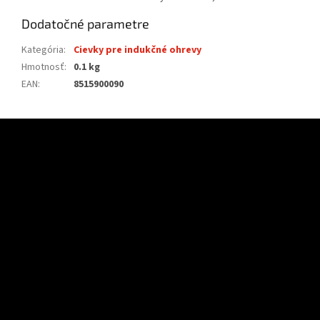
Dodatočné parametre
Kategória
:
Cievky pre indukčné ohrevy
Hmotnosť
:
0.1 kg
EAN
:
8515900090
Z
á
p
ä
t
i
e