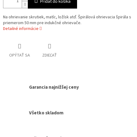
Pridať do košíka
Na ohrievanie skrutiek, matíc, ložísk atď. Špirálová ohrievacia špirála s
priemerom 50 mm pre indukčné ohrievače.
Detailné informácie
OPÝTAŤ SA
ZDIEĽAŤ
Garancia najnižšej ceny
Všetko skladom