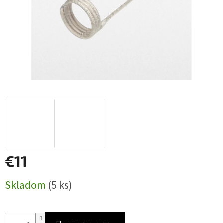
€11
Jednotková
Skladom
(5 ks)
cena: