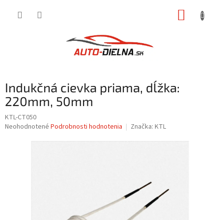
Prejsť
NÁKUP
na
obsah
KOŠÍK
Indukčná cievka priama, dĺžka:
220mm, 50mm
KTL-CT050
Priemerné
Neohodnotené
Podrobnosti hodnotenia
Značka:
KTL
hodnotenie
produktu
je
0,0
z
5
hviezdičiek.