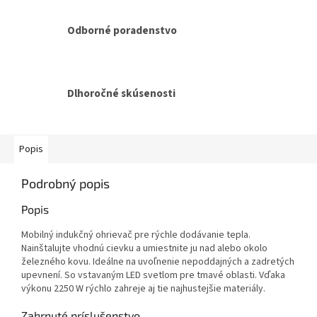
Odborné poradenstvo
Dlhoročné skúsenosti
Popis
Podrobný popis
Popis
Mobilný indukčný ohrievač pre rýchle dodávanie tepla.
Nainštalujte vhodnú cievku a umiestnite ju nad alebo okolo
železného kovu. Ideálne na uvoľnenie nepoddajných a zadretých
upevnení. So vstavaným LED svetlom pre tmavé oblasti. Vďaka
výkonu 2250 W rýchlo zahreje aj tie najhustejšie materiály.
Zahrnuté príslušenstvo