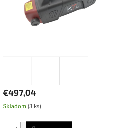
€497,04
Jednotková
Skladom
(3 ks)
cena: