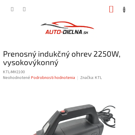
Prejsť
NÁKUP
na
obsah
KOŠÍK
Prenosný indukčný ohrev 2250W,
vysokovýkonný
KTL-MH2100
Priemerné
Neohodnotené
Podrobnosti hodnotenia
Značka:
KTL
hodnotenie
produktu
je
0,0
z
5
hviezdičiek.