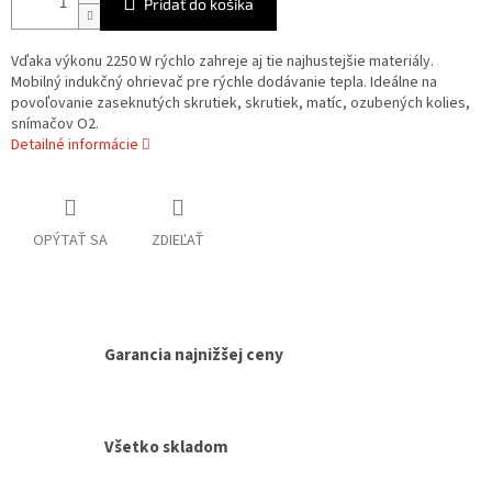
Pridať do košíka
Vďaka výkonu 2250 W rýchlo zahreje aj tie najhustejšie materiály.
Mobilný indukčný ohrievač pre rýchle dodávanie tepla. Ideálne na
povoľovanie zaseknutých skrutiek, skrutiek, matíc, ozubených kolies,
snímačov O2.
Detailné informácie
OPÝTAŤ SA
ZDIEĽAŤ
Garancia najnižšej ceny
Všetko skladom