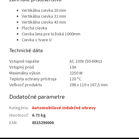
Vertikálna cievka 20 mm
Vertikálna cievka 32 mm
Vertikálna cievka 43 mm
Plochá cievka
Cievka lana pre ložiská 1000mm
Cievka v tvare U
Technické dáta
Vstupné napätie
AC 230V (50-60Hz)
Vstupný prúd
10A
Maximálny výkon
2250 W
Teplota ochrany prístroja
120 °C
Veľkosť produktu
296 x 110 x 167,5 mm
Dodatočné parametre
Kategória
:
Automobilové indukčné ohrevy
Hmotnosť
:
6.73 kg
EAN
:
8515290000