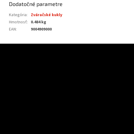
Dodatočné parametre
Kategória
:
Zváračské kukly
Hmotnosť
:
0.484 kg
EAN
:
9004909000
Z
á
p
ä
t
i
e