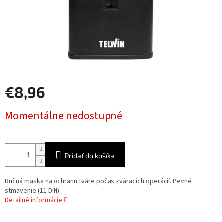
€8,96
Jednotková
Momentálne nedostupné
cena:
Pridať do košíka
Ručná maska na ochranu tváre počas zváracích operácií. Pevné
stmavenie (11 DIN).
Detailné informácie