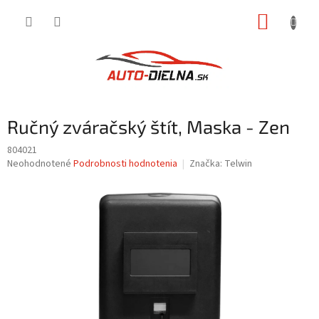
Prejsť
NÁKUP
na
obsah
KOŠÍK
Ručný zváračský štít, Maska - Zen
804021
Priemerné
Neohodnotené
Podrobnosti hodnotenia
Značka:
Telwin
hodnotenie
produktu
je
0,0
z
5
hviezdičiek.