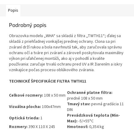
Popis
Podrobný popis
Obrazovka modelu „WHA“ sa skladá z filtra „TWTH11“; ďalej sa
skladá z priehľadnej vonkajšej prednej ochrany. Clona sa pri
zváraní drží rukou a bola navrhnutá tak, aby zaručovala správnu
ochranu očí a tváre pri zváraní a zároveň poskytovala maximálny
výkon pri uľahčenej montáži, ako aj v pohodlí a kvalite
používania: zaručuje trvalú ochranu pred UV a IR žiarením a iskry
vznikajúce počas procesu oblúkového zvárania.
TECHNICKÉ ŠPECIFIKÁCIE FILTRA TWTH11
Ochranné platne filtra:
Celkové rozmery:
108 x 50 mm
predné 108 x 50 mm
Tmavý stav:
pevná gradácia 11
Vizuálna plocha:
100x47mm
DIN
Prevádzková teplota (Min-
Optická trieda:
1
Max):
-5/+55°C
Rozmery:
390 X 110 X 245
Hmotnosť:
0,354 kg