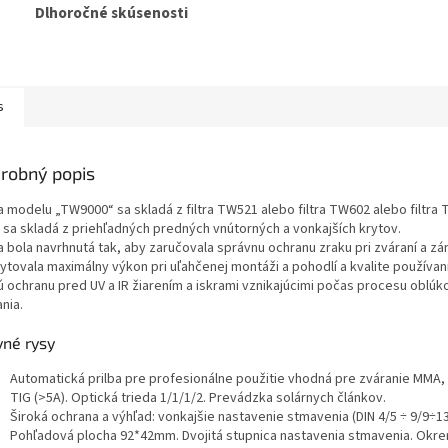
Dlhoročné skúsenosti
s
robný popis
a modelu „TW9000“ sa skladá z filtra TW521 alebo filtra TW602 alebo filtra
j sa skladá z priehľadných predných vnútorných a vonkajších krytov.
a bola navrhnutá tak, aby zaručovala správnu ochranu zraku pri zváraní a z
ytovala maximálny výkon pri uľahčenej montáži a pohodlí a kvalite používani
lú ochranu pred UV a IR žiarením a iskrami vznikajúcimi počas procesu oblú
nia.
vné rysy
Automatická prilba pre profesionálne použitie vhodná pre zváranie MMA
TIG (>5A). Optická trieda 1/1/1/2. Prevádzka solárnych článkov.
Široká ochrana a výhľad: vonkajšie nastavenie stmavenia (DIN 4/5 ÷ 9/9÷13
Pohľadová plocha 92*42mm. Dvojitá stupnica nastavenia stmavenia. Okr