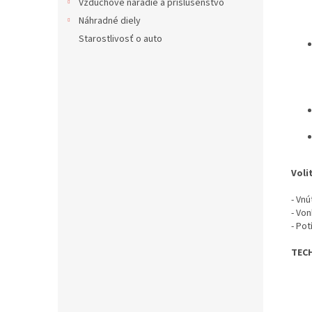
Vzduchové náradie a príslušenstvo
Náhradné diely
Starostlivosť o auto
Voli
- Vn
- Vo
- Pot
TECH