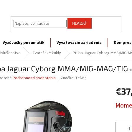
HĽADAŤ
Vyzúvačky pneumatík
Vyvažovacie zariadenia
Kompres
ríslušenstvo
Zváračské kukly
Prilba Jaguar Cyborg MMA/MIG-M
lba Jaguar Cyborg MMA/MIG-MAG/TIG
8
né
notené
Podrobnosti hodnotenia
Značka:
Telwin
nie
€37
u
Jednotk
Momen
cena:
iek.