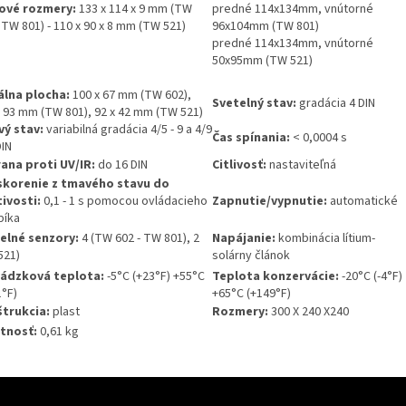
ové rozmery:
133 x 114 x 9 mm (TW
predné 114x134mm, vnútorné
 TW 801) - 110 x 90 x 8 mm (TW 521)
96x104mm (TW 801)
predné 114x134mm, vnútorné
50x95mm (TW 521)
álna plocha:
100 x 67 mm (TW 602),
Svetelný stav:
gradácia 4 DIN
x 93 mm (TW 801), 92 x 42 mm (TW 521)
ý stav:
variabilná gradácia 4/5 - 9 a 4/9
Čas spínania:
< 0,0004 s
DIN
ana proti UV/IR:
do 16 DIN
Citlivosť:
nastaviteľná
korenie z tmavého stavu do
tivosti:
0,1 - 1 s pomocou ovládacieho
Zapnutie/vypnutie:
automatické
íka
elné senzory:
4 (TW 602 - TW 801), 2
Napájanie:
kombinácia lítium-
521)
solárny článok
ádzková teplota:
-5°C (+23°F) +55°C
Teplota konzervácie:
-20°C (-4°F)
1°F)
+65°C (+149°F)
trukcia:
plast
Rozmery:
300 X 240 X240
tnosť:
0,61 kg