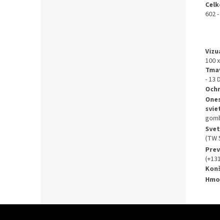
Celk
602 -
Vizu
100 
Tmav
- 13 
Ochr
Ones
svie
gomb
Svet
(TW 
Prev
(+13
Konš
Hmo
Z
á