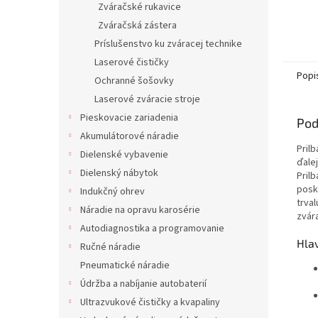
Zváračské rukavice
Zváračská zástera
Príslušenstvo ku zváracej technike
Laserové čističky
Popi
Ochranné šošovky
Laserové zváracie stroje
Pieskovacie zariadenia
Pod
Akumulátorové náradie
Prilb
Dielenské vybavenie
ďale
Dielenský nábytok
Prilb
posk
Indukčný ohrev
trva
Náradie na opravu karosérie
zvára
Autodiagnostika a programovanie
Hla
Ručné náradie
Pneumatické náradie
Údržba a nabíjanie autobaterií
Ultrazvukové čističky a kvapaliny