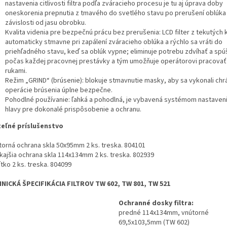
nastavenia citlivosti filtra podľa zváracieho procesu je tu aj úprava doby
oneskorenia prepnutia z tmavého do svetlého stavu po prerušení oblúka
závislosti od jasu obrobku.
Kvalita videnia pre bezpečnú prácu bez prerušenia: LCD filter z tekutých 
automaticky stmavne pri zapálení zváracieho oblúka a rýchlo sa vráti do
priehľadného stavu, keď sa oblúk vypne; eliminuje potrebu zdvíhať a spúš
počas každej pracovnej prestávky a tým umožňuje operátorovi pracovať
rukami.
Režim „GRIND“ (brúsenie): blokuje stmavnutie masky, aby sa vykonali ch
operácie brúsenia úplne bezpečne.
Pohodlné používanie: ľahká a pohodlná, je vybavená systémom nastaven
hlavy pre dokonalé prispôsobenie a ochranu.
teľné príslušenstvo
útorná ochrana skla 50x95mm 2 ks. treska. 804101
nkajšia ochrana skla 114x134mm 2 ks. treska. 802939
ítko 2 ks. treska. 804099
NICKÁ ŠPECIFIKÁCIA FILTROV TW 602, TW 801, TW 521
Ochranné dosky filtra:
predné 114x134mm, vnútorné
69,5x103,5mm (TW 602)