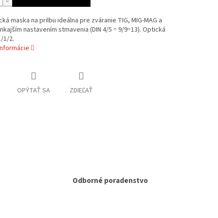
ká maska na prilbu ideálna pre zváranie TIG, MIG-MAG a
kajším nastavením stmavenia (DIN 4/5 ÷ 9/9÷13). Optická
1/1/2.
informácie
OPÝTAŤ SA
ZDIEĽAŤ
Odborné poradenstvo