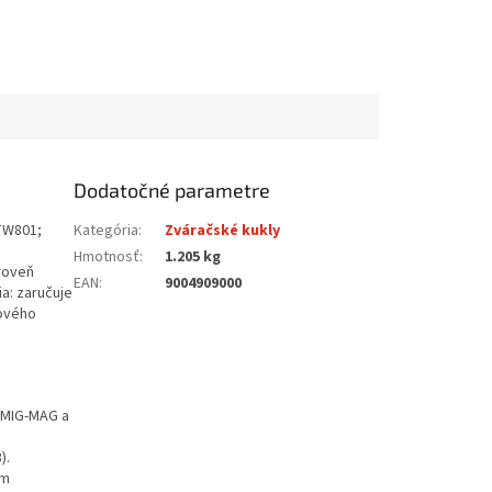
Dodatočné parametre
 TW801;
Kategória
:
Zváračské kukly
Hmotnosť
:
1.205 kg
ároveň
EAN
:
9004909000
a: zaručuje
kového
, MIG-MAG a
).
em