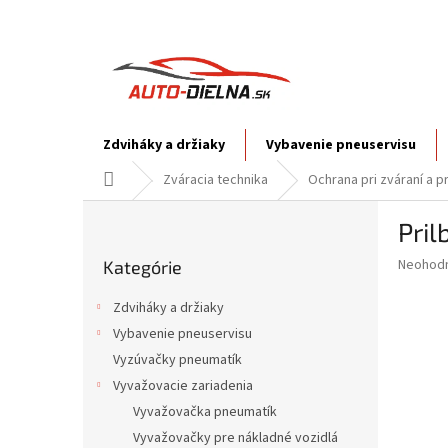
Prejsť
na
obsah
Zdviháky a držiaky
Vybavenie pneuservisu
Domov
Zváracia technika
Ochrana pri zváraní a p
B
Pri
o
Preskočiť
č
Priemer
Neohod
Kategórie
kategórie
n
hodnote
ý
produkt
Zdviháky a držiaky
p
je
Vybavenie pneuservisu
0,0
a
z
Vyzúvačky pneumatík
n
5
e
Vyvažovacie zariadenia
hviezdič
l
Vyvažovačka pneumatík
Vyvažovačky pre nákladné vozidlá