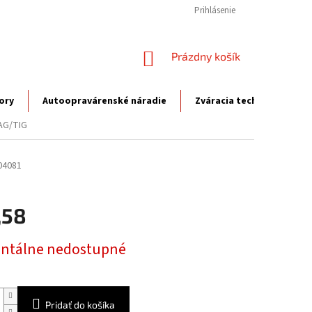
Prihlásenie
NÁKUPNÝ
Prázdny košík
KOŠÍK
ory
Autoopravárenské náradie
Zváracia technika
P
AG/TIG
04081
,58
ová
tálne nedostupné
Pridať do košíka