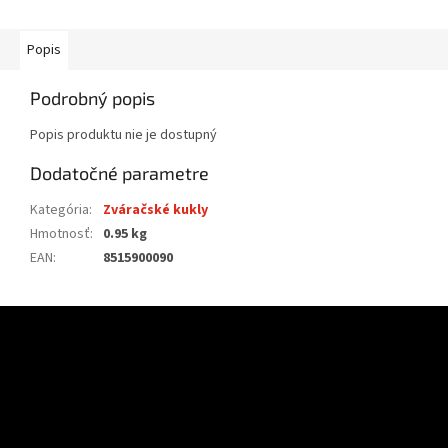
Popis
Podrobný popis
Popis produktu nie je dostupný
Dodatočné parametre
Kategória
:
Zváračské kukly
Hmotnosť
:
0.95 kg
EAN
:
8515900090
Z
á
p
ä
t
i