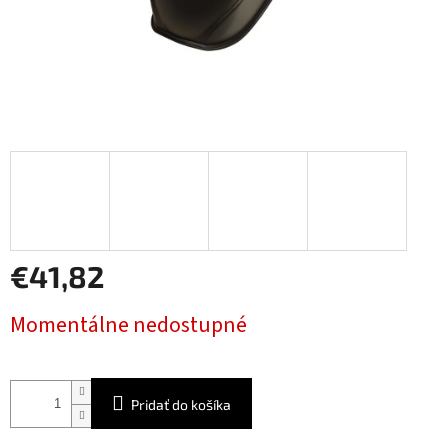
€41,82
Jednotková
Momentálne nedostupné
cena:
Pridať do košíka