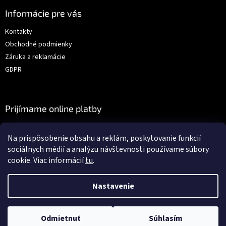
Informácie pre vás
Kontakty
Obchodné podmienky
Záruka a reklamácie
GDPR
Prijímame online platby
Na prispôsobenie obsahu a reklám, poskytovanie funkcií
sociálnych médií a analýzu návštevnosti používame súbory
cookie. Viac informácií
tu
.
Vytvoril Shoptet
Nastavenie
Copyright 2026
Auto-dielna.sk
. Všetky práva vyhradené.
Upraviť
Odmietnuť
Súhlasím
nastavenie cookies