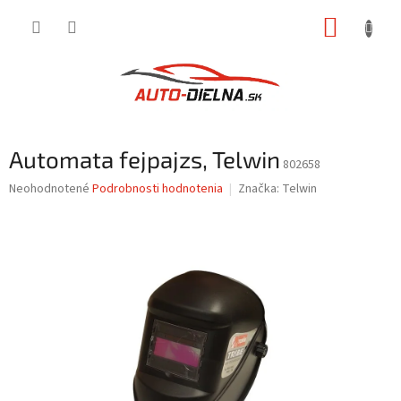
Prejsť
NÁKUP
na
obsah
KOŠÍK
Automata fejpajzs, Telwin
802658
Priemerné
Neohodnotené
Podrobnosti hodnotenia
Značka:
Telwin
hodnotenie
produktu
je
0,0
z
5
hviezdičiek.