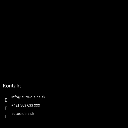
e
Kontakt
info
@
auto-dielna.sk
+421 903 633 999
autodielna.sk