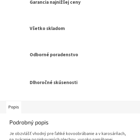
Garancia najnižšej ceny
Všetko skladom
Odborné poradenstvo
Dlhoročné skúsenosti
Popis
Podrobný popis
Je obzvlášť vhodný pre ľahké kovoobrábanie a v karosárňach,
na zváranie pozinkovaných plechov, vysoko namáhanej