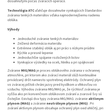
dosiahnutými počas zváracích operácií.
Technológia ATC
uľahčuje dosiahnutie vynikajúcich štandardov
zvárania tenkých materiálov vďaka najmodernejšiemu riadeniu
oblúka.
Výhody
Jednoduché zváranie tenkých materiálov
Znížená deformácia materiálu
Extrémne stabilný oblúk aj pri práci s nízkymi prúdmi
Rýchle a presné lepenie
Jednoduchšie spájanie rozložených listov
Vynikajúce výsledky na oceli, hliníku a pri spájkovaní
Zváranie
MIG/MAG
je proces oblúkového zvárania v ochrannej
atmosfére, pri ktorom ako zvárací materiál slúži kontinuálne
privádzaný drôt namiesto spotrebnej elektródy. Ochranný plyn
vo zváracej pištoli chráni jazvy pred kyslíkom a vlhkosťou vo
vzduchu. Výhodou zvárania MIG/MAG je, že rýchlosť zvárania je
vyššia ako pri konvenčnom oblúkovom zváraní a zvarové švy sú
čistejšie. Existujú dva typy zvárania MIG/MAG: zváranie
aktívnym
plynom (MAG)
a zváranie
neutrálnym plynom (MIG)
. Pri
zváraní aktívnym plynom obsahuje ochranný plyn oxid uhličitý, pri