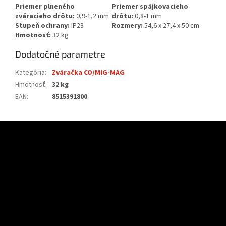
Priemer plneného
Priemer spájkovacieho
zváracieho drôtu:
0,9-1,2 mm
drôtu:
0,8-1 mm
Stupeň ochrany:
IP23
Rozmery:
54,6 x 27,4 x 50 cm
Hmotnosť:
32 kg
Dodatočné parametre
Kategória
:
Zváračka CO/MIG-MAG
Hmotnosť
:
32 kg
EAN
:
8515391800
Z
á
p
ä
t
i
e