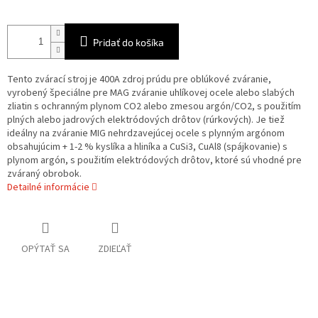
Pridať do košíka
Tento zvárací stroj je 400A zdroj prúdu pre oblúkové zváranie,
vyrobený špeciálne pre MAG zváranie uhlíkovej ocele alebo slabých
zliatin s ochranným plynom CO2 alebo zmesou argón/CO2, s použitím
plných alebo jadrových elektródových drôtov (rúrkových). Je tiež
ideálny na zváranie MIG nehrdzavejúcej ocele s plynným argónom
obsahujúcim + 1-2 % kyslíka a hliníka a CuSi3, CuAl8 (spájkovanie) s
plynom argón, s použitím elektródových drôtov, ktoré sú vhodné pre
zváraný obrobok.
Detailné informácie
OPÝTAŤ SA
ZDIEĽAŤ