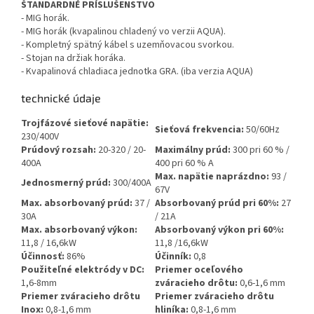
ŠTANDARDNÉ PRÍSLUŠENSTVO
- MIG horák.
- MIG horák (kvapalinou chladený vo verzii AQUA).
- Kompletný spätný kábel s uzemňovacou svorkou.
- Stojan na držiak horáka.
- Kvapalinová chladiaca jednotka GRA. (iba verzia AQUA)
technické údaje
Trojfázové sieťové napätie:
Sieťová frekvencia:
50/60Hz
230/400V
Prúdový rozsah:
20-320 / 20-
Maximálny prúd:
300 pri 60 % /
400A
400 pri 60 % A
Max. napätie naprázdno:
93 /
Jednosmerný prúd:
300/400A
67V
Max. absorbovaný prúd:
37 /
Absorbovaný prúd pri 60%:
27
30A
/ 21A
Max. absorbovaný výkon:
Absorbovaný výkon pri 60%:
11,8 / 16,6kW
11,8 /16,6kW
Účinnosť:
86%
Účinník:
0,8
Použiteľné elektródy v DC:
Priemer oceľového
1,6-8mm
zváracieho drôtu:
0,6-1,6 mm
Priemer zváracieho drôtu
Priemer zváracieho drôtu
Inox:
0,8-1,6 mm
hliníka:
0,8-1,6 mm