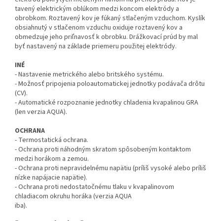
tavený elektrickým oblúkom medzi koncom elektródy a
obrobkom. Roztavený kov je fúkaný stlačeným vzduchom. Kyslík
obsiahnutý v stlačenom vzduchu oxiduje roztavený kov a
obmedzuje jeho priľnavosť k obrobku. Drážkovací prúd by mal
byť nastavený na základe priemeru použitej elektródy.
INÉ
- Nastavenie metrického alebo britského systému.
- Možnosť pripojenia poloautomatickej jednotky podávača drôtu
(CV).
- Automatické rozpoznanie jednotky chladenia kvapalinou GRA
(len verzia AQUA).
OCHRANA
- Termostatická ochrana.
- Ochrana proti náhodným skratom spôsobeným kontaktom
medzi horákom a zemou.
- Ochrana proti nepravidelnému napätiu (príliš vysoké alebo príliš
nízke napájacie napätie).
- Ochrana proti nedostatočnému tlaku v kvapalinovom
chladiacom okruhu horáka (verzia AQUA
iba).