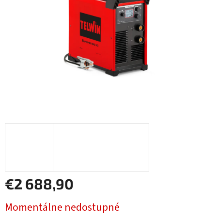
€2 688,90
Jednotková
Momentálne nedostupné
cena: