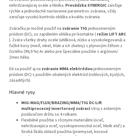
nehrdzavejúcej ocele a hliníka.
Prevádzka SYNERGIC
zaisťuje
rýchle a jednoduché nastavenie parametrov zvárania, vždy
zaručuje vysokú kontrolu oblúka a kvalitu zvárania.
Zváračku je možné použiť na
zváranie TIG
jednosmerným
prúdom (DC), so zapálením oblúka pri kontakte (
režim LIFT ARC
). Zvára všetky druhy ocele (uhlíková, nízko a vysokolegovaná) a
ťažké kovy (meď, nikel, titán a ich zliatiny) s plynovým štítom z
čistého (99,9 %) Ar alebo pre špeciálne použitie s argónom/
Zmes hélia.
Dá sa použiť aj na
zváranie MMA elektródou
jednosmerným
prúdom (DC) s použitím obalených elektród (rutilových, kyslých,
zásaditých).
Hlavné rysy
MIG-MAG/FLUX/BRAZING/MMA/TIG DC-Lift
multiprocesný invertorový zvárací
stroj s externým
podávačom drôtu so 4 rolkami.
Flexibilné použitie s rôznymi materiálmi (oceľ,
nehrdzavejúca oceľ, vysokopevnostná oceľ, hliník atď.) a
široká škála oblastí použitia (priemysel, kovové