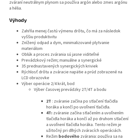
zváraní neutrálnym plynom sa používa argón alebo zmes argónu
a hélia.
Výhody
Zahŕňa menej častú výmenu drôtu, čo má za následok
vyššiu produktivitu
Znížený odpad a dym, minimalizované plytvanie
materiálom
Oblúk a proces zvárania sú jasne viditeľné
Prevádzkový režim; manuálne a synergické
35 prednastavených synergických kriviek
Rýchlosť drôtu a zváracie napätie a prúd zobrazené na
LCD obrazovke
Výber operácie 2/4 krát, bod
Výber časovej prevádzky 2T/4T a bodu
2T
: zváranie začína po stlačení tlačidla
horáka a končí po uvoľnení tlačidla.
4T:
zváranie začína stlačením a uvoľnením
tlačidla horáka a končí až po druhom stlačení
a uvoľnení tlačidla horáka. Tento režim je
užitočný pri dlhých zváracích operáciách.
Režim
bodového
zvárania: používa sa na