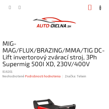
Prejsť
NÁKUP
na
obsah
KOŠÍK
MIG-
MAG/FLUX/BRAZING/MMA/TIG DC-
Lift invertorový zvárací stroj, 3Ph
Supermig 500I XD, 230V/400V
816201
Priemerné
Neohodnotené
Podrobnosti hodnotenia
Značka:
Telwin
hodnotenie
produktu
je
0,0
z
5
hviezdičiek.