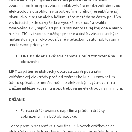
Zváranie TIG (Tungsten Inert Gas) je metóda oblúkového
zvárania, pri ktorej sa zvárací oblúk vytvára medzi volfrámovou
elektródou a obrobkom v prostredí inertného (nereaktívneho)
plynu, ako je argón alebo hélium. Táto metóda sa často používa
v situáciách, kde sa vyžaduje vysoká presnosť a kvalita
zvarového švu, napríklad pri zváraní nehrdzavejúcej ocele alebo
hliníka. TIG zváranie umožňuje presné a čisté zváranie tenkých
materiálov a je široko používané v leteckom, automobilovom a
umeleckom priemysle.
LIFT DC úder
a zváracie napätie a prúd zobrazené na LCD
obrazovke.
LIFT zapálenie:
Elektrický oblúk sa zapáli posunutím
volfrámovej elektródy preč od zváraného kusu. Tento režim
úderu spôsobuje menšie rušenie elektrickým vyžarovaním a
znižuje inklúzie volfrámu a opotrebovanie elektródy na minimum.
DRŽANIE
Funkcia drážkovania s napätím a prúdom drážky
zobrazenými na LCD obrazovke.
Tento postup pozostáva z použitia uhlíkových drážkovacích
elektród pokrytých medeným filmom na prenos prúdu. Kov je