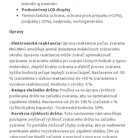
interiéri aj exteriéri.
Podsvietený LCD displej
.
Termostatická ochrana, ochrana proti prepätiu (+15%),
podpätiu (-25%), nadprúdu, motorgenerátor.
Úpravy
-
Elektronická reaktancia:
Úprava reaktancie počas zvárania
MIG/MAG umožňuje jemné doladenie indukčnosti zváracieho
okruhu. Úpravou reaktancie môže zvárač optimalizovať
správanie zváracieho oblúka pri zváraní rôznych hrúbok a typov
materiálov, zlepšiť kvalitu zvárania a uľahčiť proces zvárania.
Vyššia hodnota určuje teplejší zvárací kúpeľ. Nastavenia od -50
% (zariadenia s nízkou reaktanciou) do +50 % (zariadenia s
vysokou reaktanciou). Hodnota z výroby: 0 %.
-
Rampa vlečného drôtu:
Používa sa na úpravu rýchlosti
podávania drôtu na začiatku zvárania, aby sa optimalizoval
zapálenie oblúka. Nastavenia od 20 do 100 % (začiatok v %
rýchlosti plnej kapacity). Továrenská hodnota: 50%.
-
Korekcia rýchlosti drôtu:
Toto nastavenie vám umožňuje
postupne zvyšovať rýchlosť zváracieho drôtu na začiatku
zvárania. To pomáha znižovať chyby zvárania, ako je nadmerné
prenikanie alebo rozstrekovanie pri zapálení oblúka, čím sa
zabezpečuje hladší začiatok a prechod v procese zvárania.