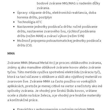
bodové zváranie MIG/MAG s riadením dĺžky
zvárania.
Úpravy: stúpanie drôtu, elektronická reaktancia, doba
horenia drôtu, postplyn
Technológia ATC
Nastavenie jednotky podávača drôtu: ručné podávanie
drôtu, nastavenie zvarového švu, rýchlosť podávania
drôtu (režim MAN) a zvárací výkon (režim SYN)
Možnosť pripojenia poloautomatickej jednotky podávača
drôtu (CV).
MMA
Zváranie MMA (Manual Metal Arc) je proces oblúkového zvárania,
známy aj ako manuálne oblúkové zváranie kovov alebo zváranie
tyčou. Táto metóda využíva spotrebnú elektródu (zváraciu tyč),
ktorá sa taví súčasne s oblúkom a slúži ako výplňový materiál vo
zvarovom šve. Zváranie MMA sa často používa vo vonkajších
aplikáciách, pretože je menej citlivé na vietor a nečistoty ako iné
spôsoby zvárania. Je vhodný pre širokú škálu kovov, vrátane
ocele a zliatin na báze železa, a je vhodný pre hrubšie materiály
a konštrukčné práce.
Prevádzka s jednosmerným a pulzným prúdom (MMA