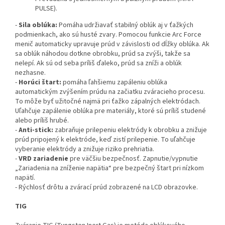
PULSE).
-
Sila oblúka:
Pomáha udržiavať stabilný oblúk aj v ťažkých
podmienkach, ako sú husté zvary. Pomocou funkcie Arc Force
menič automaticky upravuje prúd v závislosti od dĺžky oblúka. Ak
sa oblúk náhodou dotkne obrobku, prúd sa zvýši, takže sa
nelepí. Ak sú od seba príliš ďaleko, prúd sa zníži a oblúk
nezhasne.
-
Horúci štart:
pomáha ľahšiemu zapáleniu oblúka
automatickým zvýšením prúdu na začiatku zváracieho procesu.
To môže byť užitočné najmä pri ťažko zápalných elektródach.
Uľahčuje zapálenie oblúka pre materiály, ktoré sú príliš studené
alebo príliš hrubé.
-
Anti-stick:
zabraňuje prilepeniu elektródy k obrobku a znižuje
prúd pripojený k elektróde, keď zistí prilepenie. To uľahčuje
vyberanie elektródy a znižuje riziko prehriatia.
-
VRD zariadenie
pre väčšiu bezpečnosť. Zapnutie/vypnutie
„Zariadenia na zníženie napätia“ pre bezpečný štart pri nízkom
napätí.
- Rýchlosť drôtu a zvárací prúd zobrazené na LCD obrazovke.
TIG