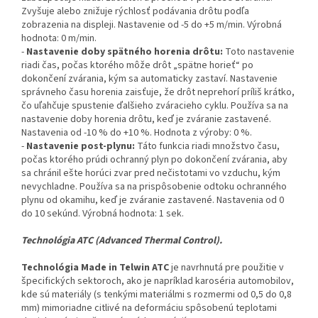
Zvyšuje alebo znižuje rýchlosť podávania drôtu podľa
zobrazenia na displeji. Nastavenie od -5 do +5 m/min. Výrobná
hodnota: 0 m/min.
-
Nastavenie doby spätného horenia drôtu:
Toto nastavenie
riadi čas, počas ktorého môže drôt „spätne horieť“ po
dokončení zvárania, kým sa automaticky zastaví. Nastavenie
správneho času horenia zaisťuje, že drôt neprehorí príliš krátko,
čo uľahčuje spustenie ďalšieho zváracieho cyklu. Používa sa na
nastavenie doby horenia drôtu, keď je zváranie zastavené.
Nastavenia od -10 % do +10 %. Hodnota z výroby: 0 %.
-
Nastavenie post-plynu:
Táto funkcia riadi množstvo času,
počas ktorého prúdi ochranný plyn po dokončení zvárania, aby
sa chránil ešte horúci zvar pred nečistotami vo vzduchu, kým
nevychladne. Používa sa na prispôsobenie odtoku ochranného
plynu od okamihu, keď je zváranie zastavené. Nastavenia od 0
do 10 sekúnd. Výrobná hodnota: 1 sek.
Technológia ATC (Advanced Thermal Control).
Technológia Made in Telwin ATC
je navrhnutá pre použitie v
špecifických sektoroch, ako je napríklad karoséria automobilov,
kde sú materiály (s tenkými materiálmi s rozmermi od 0,5 do 0,8
mm) mimoriadne citlivé na deformáciu spôsobenú teplotami