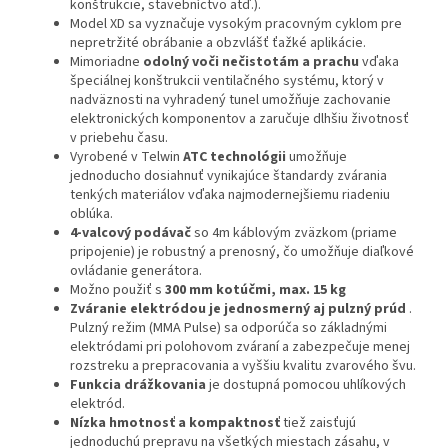
konštrukcie, stavebníctvo atď.).
Model XD sa vyznačuje vysokým pracovným cyklom pre
nepretržité obrábanie a obzvlášť ťažké aplikácie.
Mimoriadne
odolný voči nečistotám a prachu
vďaka
špeciálnej konštrukcii ventilačného systému, ktorý v
nadväznosti na vyhradený tunel umožňuje zachovanie
elektronických komponentov a zaručuje dlhšiu životnosť
v priebehu času.
Vyrobené v Telwin
ATC technológii
umožňuje
jednoducho dosiahnuť vynikajúce štandardy zvárania
tenkých materiálov vďaka najmodernejšiemu riadeniu
oblúka.
4-valcový podávač
so 4m káblovým zväzkom (priame
pripojenie) je robustný a prenosný, čo umožňuje diaľkové
ovládanie generátora.
Možno použiť s
300 mm kotúčmi, max. 15 kg
Zváranie elektródou je jednosmerný aj pulzný prúd
.
Pulzný režim (MMA Pulse) sa odporúča so základnými
elektródami pri polohovom zváraní a zabezpečuje menej
rozstreku a prepracovania a vyššiu kvalitu zvarového švu.
Funkcia drážkovania
je dostupná pomocou uhlíkových
elektród.
Nízka hmotnosť a kompaktnosť
tiež zaisťujú
jednoduchú prepravu na všetkých miestach zásahu, v