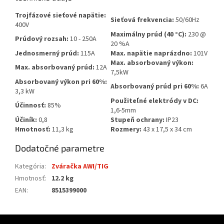
Trojfázové sieťové napätie:
Sieťová frekvencia:
50/60Hz
400V
Maximálny prúd (40 °C):
230 @
Prúdový rozsah:
10 - 250A
20 %A
Jednosmerný prúd:
115A
Max. napätie naprázdno:
101V
Max. absorbovaný výkon:
Max. absorbovaný prúd:
12A
7,5kW
Absorbovaný výkon pri 60%:
Absorbovaný prúd pri 60%:
6A
3,3 kW
Použiteľné elektródy v DC:
Účinnosť:
85%
1,6-5mm
Účiník:
0,8
Stupeň ochrany:
IP23
Hmotnosť:
11,3 kg
Rozmery:
43 x 17,5 x 34 cm
Dodatočné parametre
Kategória
:
Zváračka AWI/TIG
Hmotnosť
:
12.2 kg
EAN
:
8515399000
Z