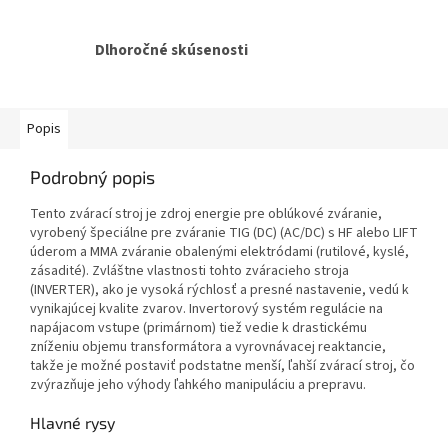
Dlhoročné skúsenosti
Popis
Podrobný popis
Tento zvárací stroj je zdroj energie pre oblúkové zváranie,
vyrobený špeciálne pre zváranie TIG (DC) (AC/DC) s HF alebo LIFT
úderom a MMA zváranie obalenými elektródami (rutilové, kyslé,
zásadité). Zvláštne vlastnosti tohto zváracieho stroja
(INVERTER), ako je vysoká rýchlosť a presné nastavenie, vedú k
vynikajúcej kvalite zvarov. Invertorový systém regulácie na
napájacom vstupe (primárnom) tiež vedie k drastickému
zníženiu objemu transformátora a vyrovnávacej reaktancie,
takže je možné postaviť podstatne menší, ľahší zvárací stroj, čo
zvýrazňuje jeho výhody ľahkého manipuláciu a prepravu.
Hlavné rysy