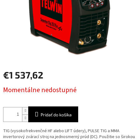
€1 537,62
Jednotková
Momentálne nedostupné
cena:
Pridať do košíka
TIG (vysokofrekvenčné HF alebo LIFT údery), PULSE TIG a MMA
invertorový zvárací stroj na jednosmerný prúd (DC). Použitie so širokou