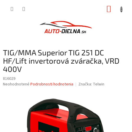
Prejsť
NÁKUP
na
obsah
KOŠÍK
TIG/MMA Superior TIG 251 DC
HF/Lift invertorová zváračka, VRD
400V
816029
Priemerné
Neohodnotené
Podrobnosti hodnotenia
Značka:
Telwin
hodnotenie
produktu
je
0,0
z
5
hviezdičiek.