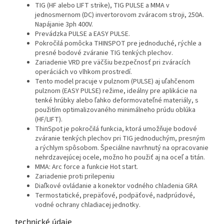
TIG (HF alebo LIFT strike), TIG PULSE a MMA v
jednosmernom (DC) invertorovom zváracom stroji, 250A.
Napájanie 3ph 400V.
Prevádzka PULSE a EASY PULSE.
Pokročilá pomôcka THINSPOT pre jednoduché, rýchle a
presné bodové zváranie TIG tenkých plechov.
Zariadenie VRD pre väčšiu bezpečnosť pri zváracích
operáciách vo vlhkom prostredí.
Tento model pracuje v pulznom (PULSE) aj uľahčenom
pulznom (EASY PULSE) režime, ideálny pre aplikácie na
tenké hrúbky alebo ľahko deformovateľné materiály, s
použitím optimalizovaného minimálneho prúdu oblúka
(HF/LIFT).
ThinSpot je pokročilá funkcia, ktorá umožňuje bodové
zváranie tenkých plechov pri TIG jednoduchým, presným
a rýchlym spôsobom. Špeciálne navrhnutý na opracovanie
nehrdzavejúcej ocele, možno ho použiť aj na oceľ a titán.
MMA: Arc force a funkcie Hot start.
Zariadenie proti prilepeniu
Diaľkové ovládanie a konektor vodného chladenia GRA
Termostatické, prepäťové, podpäťové, nadprúdové,
vodné ochrany chladiacej jednotky.
technické údaje