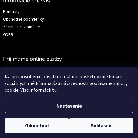
Informácie pre vás
Kontakty
Obchodné podmienky
Záruka a reklamácie
GDPR
Prijímame online platby
Na prispôsobenie obsahu a reklám, poskytovanie funkcií
sociálnych médií a analýzu návštevnosti používame súbory
cookie. Viac informácií
tu
.
Vytvoril Shoptet
Nastavenie
Copyright 2026
Auto-dielna.sk
. Všetky práva vyhradené.
Upraviť
Odmietnuť
Súhlasím
nastavenie cookies