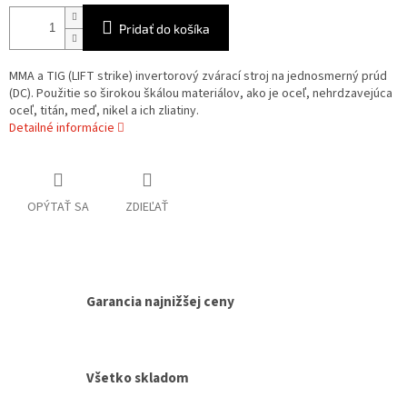
Pridať do košíka
MMA a TIG (LIFT strike) invertorový zvárací stroj na jednosmerný prúd
(DC). Použitie so širokou škálou materiálov, ako je oceľ, nehrdzavejúca
oceľ, titán, meď, nikel a ich zliatiny.
Detailné informácie
OPÝTAŤ SA
ZDIEĽAŤ
Garancia najnižšej ceny
Všetko skladom