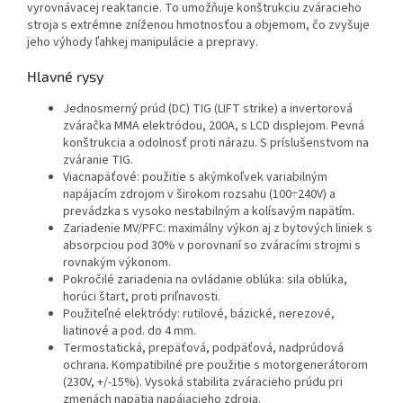
vyrovnávacej reaktancie. To umožňuje konštrukciu zváracieho
stroja s extrémne zníženou hmotnosťou a objemom, čo zvyšuje
jeho výhody ľahkej manipulácie a prepravy.
Hlavné rysy
Jednosmerný prúd (DC) TIG (LIFT strike) a invertorová
zváračka MMA elektródou, 200A, s LCD displejom. Pevná
konštrukcia a odolnosť proti nárazu. S príslušenstvom na
zváranie TIG.
Viacnapäťové: použitie s akýmkoľvek variabilným
napájacím zdrojom v širokom rozsahu (100÷240V) a
prevádzka s vysoko nestabilným a kolísavým napätím.
Zariadenie MV/PFC: maximálny výkon aj z bytových liniek s
absorpciou pod 30% v porovnaní so zváracími strojmi s
rovnakým výkonom.
Pokročilé zariadenia na ovládanie oblúka: sila oblúka,
horúci štart, proti priľnavosti.
Použiteľné elektródy: rutilové, bázické, nerezové,
liatinové a pod. do 4 mm.
Termostatická, prepäťová, podpäťová, nadprúdová
ochrana. Kompatibilné pre použitie s motorgenerátorom
(230V, +/-15%). Vysoká stabilita zváracieho prúdu pri
zmenách napätia napájacieho zdroja.