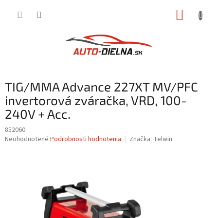
Prejsť
NÁKUP
na
obsah
KOŠÍK
TIG/MMA Advance 227XT MV/PFC
invertorová zváračka, VRD, 100-
240V + Acc.
852060
Priemerné
Neohodnotené
Podrobnosti hodnotenia
Značka:
Telwin
hodnotenie
produktu
je
0,0
z
5
hviezdičiek.