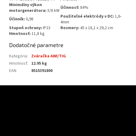
Minimálny výkon
Účinnosť:
84%
motorgenerátora:
5/8
kW
Použiteľné elektródy v DC:
1,6-
Účinník:
0,98
4mm
Stupeň ochrany:
IP23
Rozmery:
45 x 18,1 x 29,2 cm
Hmotnosť:
11,8 kg
Dodatočné parametre
Kategória
:
Zváračka AWI/TIG
Hmotnosť
:
12.95 kg
EAN
:
8515391800
Z
á
p
ä
t
i
e