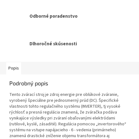
Odborné poradenstvo
Dlhoročné skúsenosti
Popis
Podrobný popis
Tento zvárací stroj je zdroj energie pre oblúkové zváranie,
vyrobený špeciálne pre jednosmerný prúd (DC). Špecifické
vlastnosti tohto regulačného systému (INVERTER), tj vysoké
rýchlosť a presná regulácia znamená, že zváračka podáva
vynikajúce výsledky pri zváraní obaľovanými elektródami
(rutilové, kyslé, zásadité). Regulácia pomocou „invertorového“
systému na vstupe napájacieho - 6 - vedenia (primárneho)
znamená drastické zníženie objemu transformátora aj