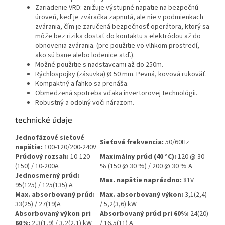
Zariadenie VRD: znižuje výstupné napätie na bezpečnú
úroveň, keď je zváračka zapnutá, ale nie v podmienkach
zvárania, čím je zaručená bezpečnosť operátora, ktorý sa
môže bez rizika dostať do kontaktu s elektródou až do
obnovenia zvárania. (pre použitie vo vlhkom prostredí,
ako sú bane alebo lodenice atď.).
Možné použitie s nadstavcami až do 250m.
Rýchlospojky (zásuvka) Ø 50 mm. Pevná, kovová rukoväť.
Kompaktný a ľahko sa prenáša.
Obmedzená spotreba vďaka invertorovej technológii.
Robustný a odolný voči nárazom.
technické údaje
Jednofázové sieťové
Sieťová frekvencia:
50/60Hz
napätie:
100-120/200-240V
Prúdový rozsah:
10-120
Maximálny prúd (40 °C):
120 @ 30
(150) / 10-200A
% (150 @ 30 %) / 200 @ 30 % A
Jednosmerný prúd:
Max. napätie naprázdno:
81V
95(125) / 125(135) A
Max. absorbovaný prúd:
Max. absorbovaný výkon:
3,1(2,4)
33(25) / 27(19)A
/ 5,2(3,6) kW
Absorbovaný výkon pri
Absorbovaný prúd pri 60%:
24(20)
60%:
2,3(1,9) / 3,2(2,1) kW
/ 16,5(11) A