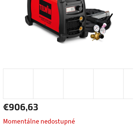
€906,63
Jednotková
Momentálne nedostupné
cena: