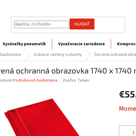
HĽADAŤ
Vyzúvačky pneumatík
Vyvažovacie zariadenia
Kompres
ríslušenstvo
Zváracie zásteny a plachty
Červená ochranná obr
vená ochranná obrazovka 1740 x 1740
né
notené
Podrobnosti hodnotenia
Značka:
Telwin
nie
€55
u
Jednotk
Momen
cena:
iek.