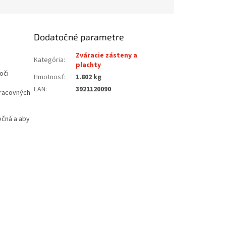
Dodatočné parametre
Zváracie zásteny a
Kategória
:
plachty
oči
Hmotnosť
:
1.802 kg
EAN
:
3921120090
pracovných
ečná a aby