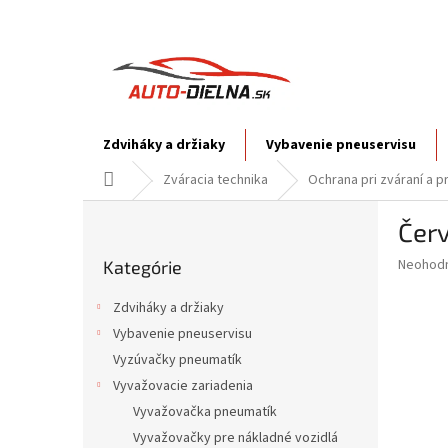
Prejsť
na
obsah
Zdviháky a držiaky
Vybavenie pneuservisu
Domov
Zváracia technika
Ochrana pri zváraní a p
B
Čer
o
Preskočiť
č
Priemer
Neohod
Kategórie
kategórie
n
hodnote
ý
produkt
Zdviháky a držiaky
p
je
Vybavenie pneuservisu
0,0
a
z
Vyzúvačky pneumatík
n
5
e
Vyvažovacie zariadenia
hviezdič
l
Vyvažovačka pneumatík
Vyvažovačky pre nákladné vozidlá