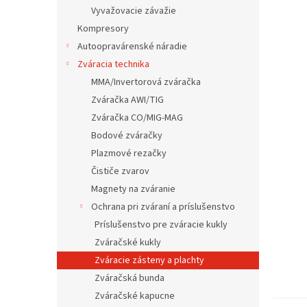
Vyvažovacie závažie
Kompresory
Autoopravárenské náradie
Zváracia technika
MMA/Invertorová zváračka
Zváračka AWI/TIG
Zváračka CO/MIG-MAG
Bodové zváračky
Plazmové rezačky
Čističe zvarov
Magnety na zváranie
Ochrana pri zváraní a príslušenstvo
Príslušenstvo pre zváracie kukly
Zváračské kukly
Zváracie zásteny a plachty
Zváračská bunda
Zváračské kapucne