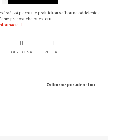
váračská plachta je praktickou voľbou na oddelenie a
enie pracovného priestoru.
informácie
OPÝTAŤ SA
ZDIEĽAŤ
Odborné poradenstvo