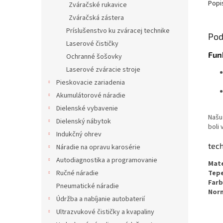
Popi
Zváračské rukavice
Zváračská zástera
Príslušenstvo ku zváracej technike
Pod
Laserové čističky
Fun
Ochranné šošovky
Laserové zváracie stroje
Pieskovacie zariadenia
Akumulátorové náradie
Dielenské vybavenie
Našu
Dielenský nábytok
boli
Indukčný ohrev
tec
Náradie na opravu karosérie
Autodiagnostika a programovanie
Mate
Ručné náradie
Tepe
Farb
Pneumatické náradie
Norm
Údržba a nabíjanie autobaterií
Ultrazvukové čističky a kvapaliny