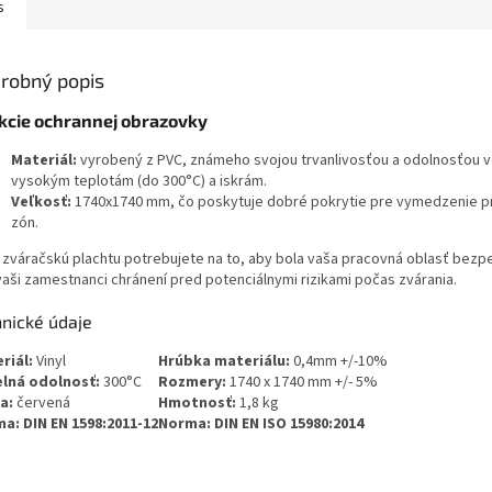
s
robný popis
kcie ochrannej obrazovky
Materiál:
vyrobený z PVC, známeho svojou trvanlivosťou a odolnosťou v
vysokým teplotám (do 300°C) a iskrám.
Veľkosť:
1740x1740 mm, čo poskytuje dobré pokrytie pre vymedzenie 
zón.
 zváračskú plachtu potrebujete na to, aby bola vaša pracovná oblasť bezp
 vaši zamestnanci chránení pred potenciálnymi rizikami počas zvárania.
hnické údaje
riál:
Vinyl
Hrúbka materiálu:
0,4mm +/-10%
lná odolnosť:
300°C
Rozmery:
1740 x 1740 mm +/- 5%
a:
červená
Hmotnosť:
1,8 kg
a: DIN EN 1598:2011-12
Norma: DIN EN ISO 15980:2014