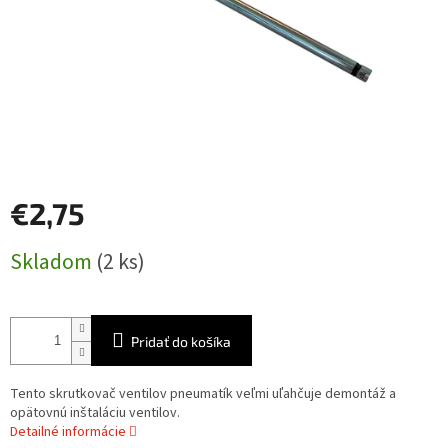
€2,75
Jednotková
Skladom
(2 ks)
cena:
Pridať do košíka
Tento skrutkovač ventilov pneumatík veľmi uľahčuje demontáž a
opätovnú inštaláciu ventilov.
Detailné informácie