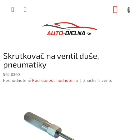
Prejsť
NÁKUP
na
obsah
KOŠÍK
Skrutkovač na ventil duše,
pneumatiky
562-8360
Priemerné
Neohodnotené
Podrobnosti hodnotenia
Značka:
Invento
hodnotenie
produktu
je
0,0
z
5
hviezdičiek.