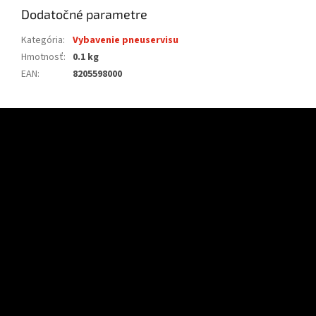
Dodatočné parametre
Kategória
:
Vybavenie pneuservisu
Hmotnosť
:
0.1 kg
EAN
:
8205598000
Z
á
p
ä
t
i
e