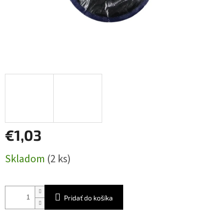
€1,03
Jednotková
Skladom
(2 ks)
cena:
Pridať do košíka