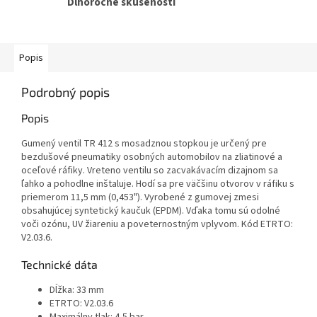
Dlhoročné skúsenosti
Popis
Podrobný popis
Popis
Gumený ventil TR 412 s mosadznou stopkou je určený pre
bezdušové pneumatiky osobných automobilov na zliatinové a
oceľové ráfiky. Vreteno ventilu so zacvakávacím dizajnom sa
ľahko a pohodlne inštaluje. Hodí sa pre väčšinu otvorov v ráfiku s
priemerom 11,5 mm (0,453"). Vyrobené z gumovej zmesi
obsahujúcej syntetický kaučuk (EPDM). Vďaka tomu sú odolné
voči ozónu, UV žiareniu a poveternostným vplyvom. Kód ETRTO:
V2.03.6.
Technické dáta
Dĺžka: 33 mm
ETRTO: V2.03.6