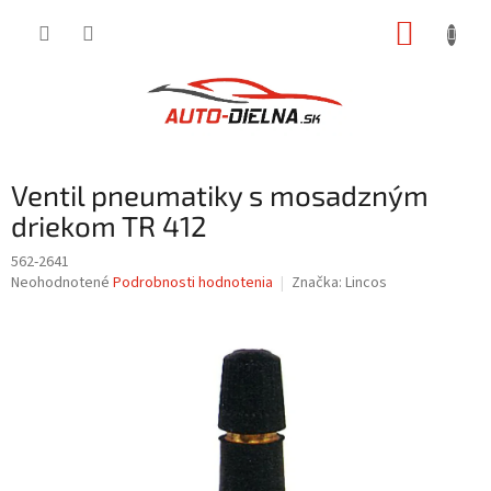
Prejsť
NÁKUP
na
obsah
KOŠÍK
Ventil pneumatiky s mosadzným
driekom TR 412
562-2641
Priemerné
Neohodnotené
Podrobnosti hodnotenia
Značka:
Lincos
hodnotenie
produktu
je
0,0
z
5
hviezdičiek.