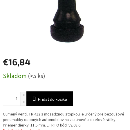
€16,84
Jednotková
Skladom
(>5 ks)
cena:
Pridať do košíka
Gumený ventil TR 412 s mosadznou stopkou je určený pre bezdušové
pneumatiky osobných automobilov na zliatinové a oceľové ráfiky.
Priemer dierky: 11,5 mm. ETRTO kód: V2.03.6.