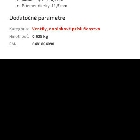
Maximálny tlak: 4,5 bar
Priemer dierky: 11,5 mm
Dodatočné parametre
Kategória
:
Ventily, doplnkové príslušenstvo
Hmotnosť
:
0.625 kg
EAN
:
8481804090
Z
á
p
ä
t
i
e