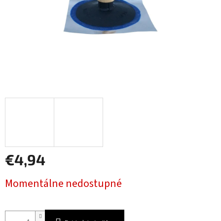
€4,94
Jednotková
Momentálne nedostupné
cena: