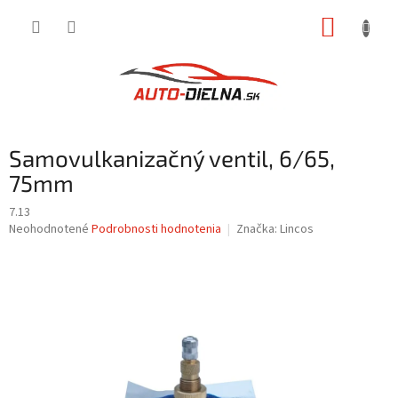
Prejsť
NÁKUP
na
obsah
KOŠÍK
Samovulkanizačný ventil, 6/65,
75mm
7.13
Priemerné
Neohodnotené
Podrobnosti hodnotenia
Značka:
Lincos
hodnotenie
produktu
je
0,0
z
5
hviezdičiek.