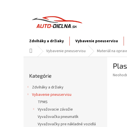
Prejsť
na
obsah
Zdviháky a držiaky
Vybavenie pneuservisu
Domov
Vybavenie pneuservisu
Materiál na opra
B
Plas
o
Preskočiť
č
Priemer
Neohod
Kategórie
kategórie
n
hodnote
ý
produkt
Zdviháky a držiaky
p
je
Vybavenie pneuservisu
0,0
a
z
TPMS
n
5
e
Vyvažovacie závažie
hviezdič
l
Vyvažovačka pneumatík
Vyvažovačky pre nákladné vozidlá