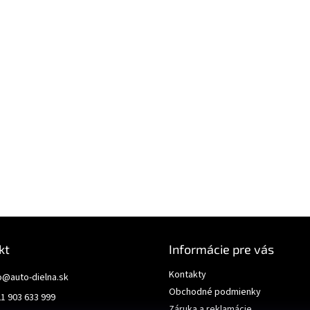
kt
Informácie pre vás
Kontakty
o
@
auto-dielna.sk
Obchodné podmienky
1 903 633 999
Záruka a reklamácie