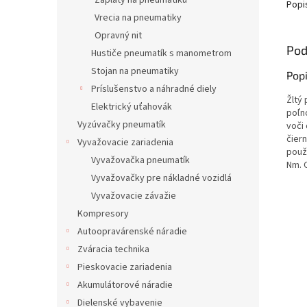
Záplaty na pneumatiku
Popi
Vrecia na pneumatiky
Opravný nit
Pod
Hustiče pneumatík s manometrom
Stojan na pneumatiky
Pop
Príslušenstvo a náhradné diely
Žltý
Elektrický uťahovák
poľn
Vyzúvačky pneumatík
voči 
čier
Vyvažovacie zariadenia
použ
Vyvažovačka pneumatík
Nm. C
Vyvažovačky pre nákladné vozidlá
Vyvažovacie závažie
Kompresory
Autoopravárenské náradie
Zváracia technika
Pieskovacie zariadenia
Akumulátorové náradie
Dielenské vybavenie