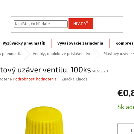
HĽADAŤ
Vyzúvačky pneumatík
Vyvažovacie zariadenia
Kompres
vu pneumatík
Ventily, doplnkové príslušenstvo
Plastový uzáver 
tový uzáver ventilu, 100ks
562-0320
né
notené
Podrobnosti hodnotenia
Značka:
Lincos
nie
€0,
u
Jednotk
Skla
cena:
iek.