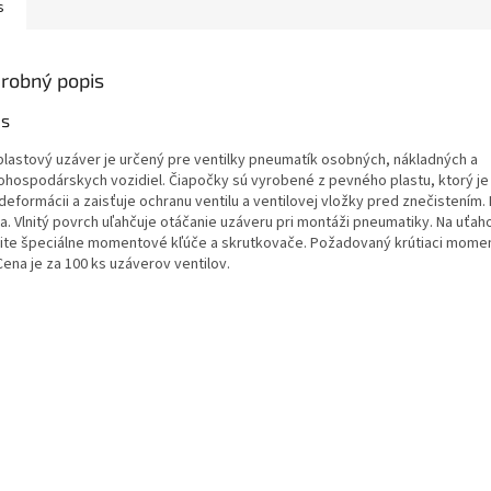
s
robný popis
is
 plastový uzáver je určený pre ventilky pneumatík osobných, nákladných a
ohospodárskych vozidiel. Čiapočky sú vyrobené z pevného plastu, ktorý je
deformácii a zaisťuje ochranu ventilu a ventilovej vložky pred znečistením. 
na. Vlnitý povrch uľahčuje otáčanie uzáveru pri montáži pneumatiky. Na uťah
ite špeciálne momentové kľúče a skrutkovače. Požadovaný krútiaci moment:
ena je za 100 ks uzáverov ventilov.