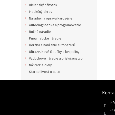
Dielenský nábytok
Indukčný ohrev
Náradie na opravu karosérie
Autodiagnostika a programovanie
Ručné náradie
Pneumatické náradie
Údržba a nabíjanie autobaterií
Ultrazvukové čističky a kvapaliny
Vzduchové náradie a príslušenstvo
Náhradné diely
Starostlivosť o auto
Z
á
Konta
p
ä
inf
t
+42
i