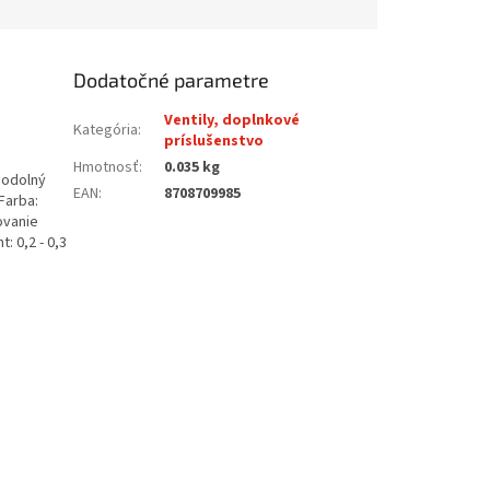
Dodatočné parametre
Ventily, doplnkové
Kategória
:
príslušenstvo
Hmotnosť
:
0.035 kg
 odolný
EAN
:
8708709985
Farba:
ovanie
 0,2 - 0,3