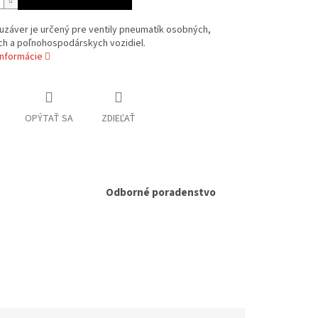
uzáver je určený pre ventily pneumatík osobných,
ch a poľnohospodárskych vozidiel.
informácie
OPÝTAŤ SA
ZDIEĽAŤ
Odborné poradenstvo