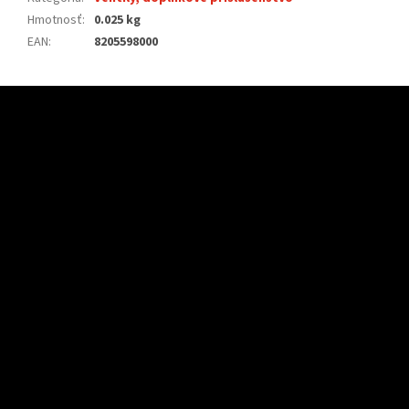
Hmotnosť
:
0.025 kg
EAN
:
8205598000
Z
á
p
ä
t
i
e