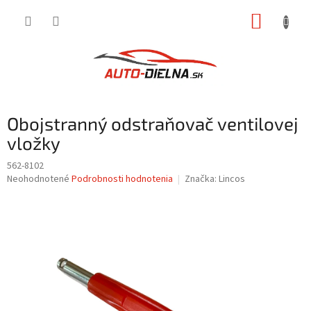
Prejsť
NÁKUP
na
obsah
KOŠÍK
Obojstranný odstraňovač ventilovej
vložky
562-8102
Priemerné
Neohodnotené
Podrobnosti hodnotenia
Značka:
Lincos
hodnotenie
produktu
je
0,0
z
5
hviezdičiek.