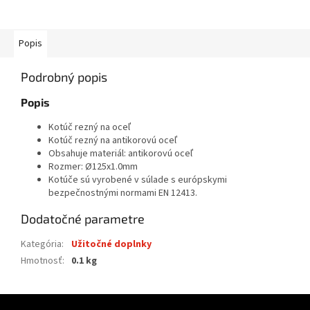
Popis
Podrobný popis
Popis
Kotúč rezný na oceľ
Kotúč rezný na antikorovú oceľ
Obsahuje materiál: antikorovú oceľ
Rozmer: Ø125x1.0mm
Kotúče sú vyrobené v súlade s európskymi
bezpečnostnými normami EN 12413.
Dodatočné parametre
Kategória
:
Užitočné doplnky
Hmotnosť
:
0.1 kg
Z