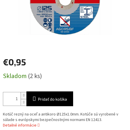
€0,95
Jednotková
Skladom
(2 ks)
cena:
Pridať do košíka
Kotúč rezný na oceľ a antikoro Ø125x1.0mm. Kotúče sú vyrobené v
súlade s európskymi bezpečnostnými normami EN 12413.
Detailné informácie