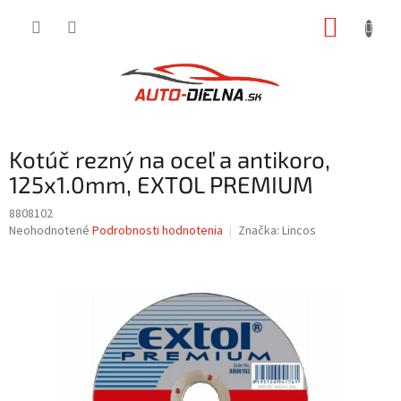
Prejsť
NÁKUP
na
obsah
KOŠÍK
Kotúč rezný na oceľ a antikoro,
125x1.0mm, EXTOL PREMIUM
8808102
Priemerné
Neohodnotené
Podrobnosti hodnotenia
Značka:
Lincos
hodnotenie
produktu
je
0,0
z
5
hviezdičiek.