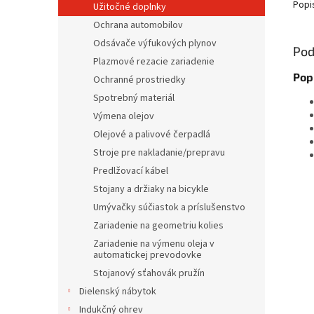
Popi
Užitočné doplnky
Ochrana automobilov
Odsávače výfukových plynov
Pod
Plazmové rezacie zariadenie
Pop
Ochranné prostriedky
Spotrebný materiál
Výmena olejov
Olejové a palivové čerpadlá
Stroje pre nakladanie/prepravu
Predlžovací kábel
Stojany a držiaky na bicykle
Umývačky súčiastok a príslušenstvo
Zariadenie na geometriu kolies
Zariadenie na výmenu oleja v
automatickej prevodovke
Stojanový sťahovák pružín
Dielenský nábytok
Indukčný ohrev