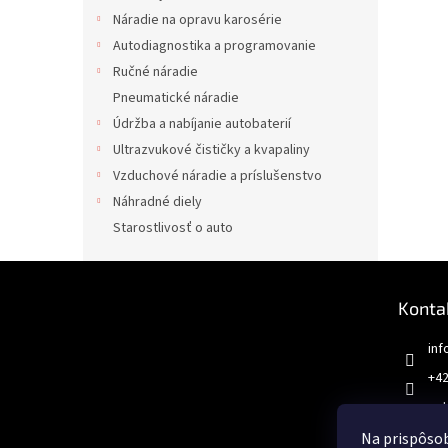
Náradie na opravu karosérie
Autodiagnostika a programovanie
Ručné náradie
Pneumatické náradie
Údržba a nabíjanie autobaterií
Ultrazvukové čističky a kvapaliny
Vzduchové náradie a príslušenstvo
Náhradné diely
Starostlivosť o auto
Z
á
Konta
p
ä
inf
t
+42
i
e
aut
Na prispôsob