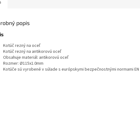
s
robný popis
is
Kotúč rezný na oceľ
Kotúč rezný na antikorovú oceľ
Obsahuje materiál: antikorovú oceľ
Rozmer: Ø115x1.0mm
Kotúče sú vyrobené v súlade s európskymi bezpečnostnými normami EN 