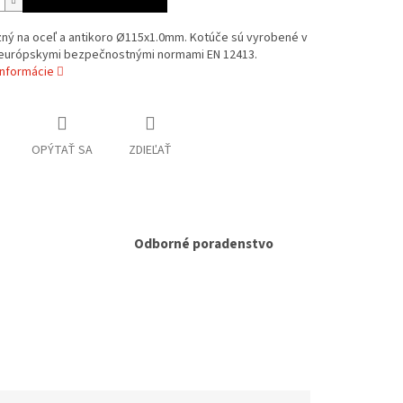
zný na oceľ a antikoro Ø115x1.0mm. Kotúče sú vyrobené v
 európskymi bezpečnostnými normami EN 12413.
informácie
OPÝTAŤ SA
ZDIEĽAŤ
Odborné poradenstvo