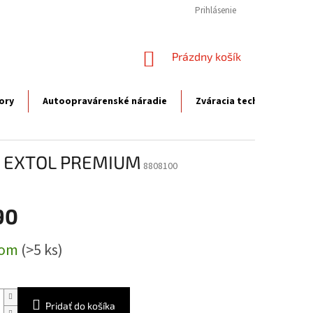
Prihlásenie
NÁKUPNÝ
Prázdny košík
KOŠÍK
ory
Autoopravárenské náradie
Zváracia technika
P
mm, EXTOL PREMIUM
8808100
90
ová
dom
(>5 ks)
Pridať do košíka