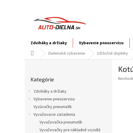
Prejsť
na
obsah
Zdviháky a držiaky
Vybavenie pneuservisu
Domov
Dielenské vybavenie
Užitočné doplnky
B
Kotú
o
Preskočiť
č
Priemer
Neohod
Kategórie
kategórie
n
hodnote
ý
produkt
Zdviháky a držiaky
p
je
Vybavenie pneuservisu
0,0
a
z
Vyzúvačky pneumatík
n
5
e
Vyvažovacie zariadenia
hviezdič
l
Vyvažovačka pneumatík
Vyvažovačky pre nákladné vozidlá