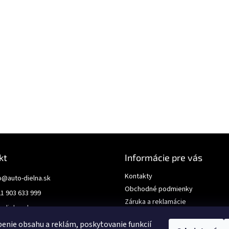
kt
Informácie pre vás
Kontakty
o
@
auto-dielna.sk
Obchodné podmienky
1 903 633 999
Záruka a reklamácie
odielna.sk
GDPR
enie obsahu a reklám, poskytovanie funkcií