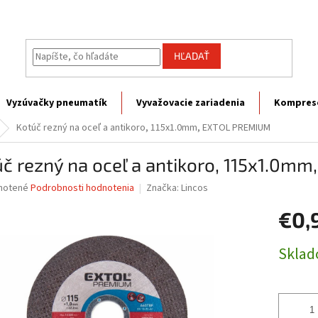
HĽADAŤ
Vyzúvačky pneumatík
Vyvažovacie zariadenia
Kompres
Kotúč rezný na oceľ a antikoro, 115x1.0mm, EXTOL PREMIUM
č rezný na oceľ a antikoro, 115x1.0
né
notené
Podrobnosti hodnotenia
Značka:
Lincos
nie
€0,
u
Jednotk
Skla
cena:
iek.