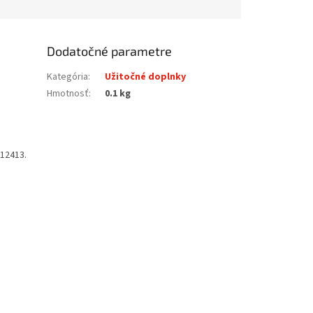
Dodatočné parametre
Kategória
:
Užitočné doplnky
Hmotnosť
:
0.1 kg
12413.