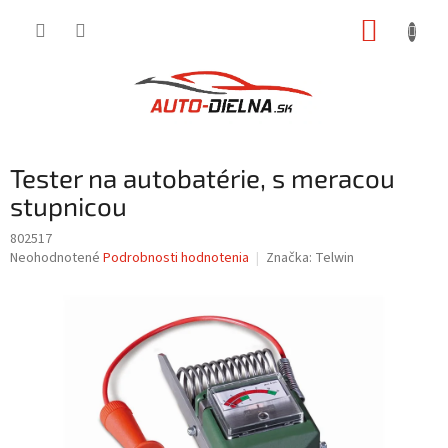
Prejsť
NÁKUP
na
obsah
KOŠÍK
Tester na autobatérie, s meracou
stupnicou
802517
Priemerné
Neohodnotené
Podrobnosti hodnotenia
Značka:
Telwin
hodnotenie
produktu
je
0,0
z
5
hviezdičiek.