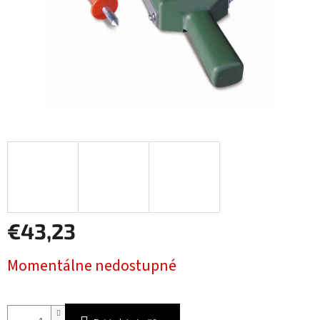
€43,23
Jednotková
Momentálne nedostupné
cena: