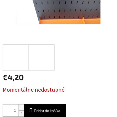
€4,20
Jednotková
Momentálne nedostupné
cena:
Pridať do košíka