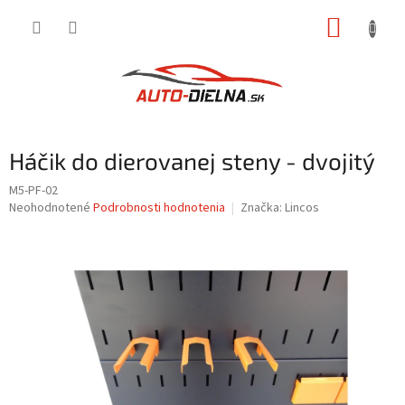
Prejsť
NÁKUP
na
obsah
KOŠÍK
Háčik do dierovanej steny - dvojitý
M5-PF-02
Priemerné
Neohodnotené
Podrobnosti hodnotenia
Značka:
Lincos
hodnotenie
produktu
je
0,0
z
5
hviezdičiek.