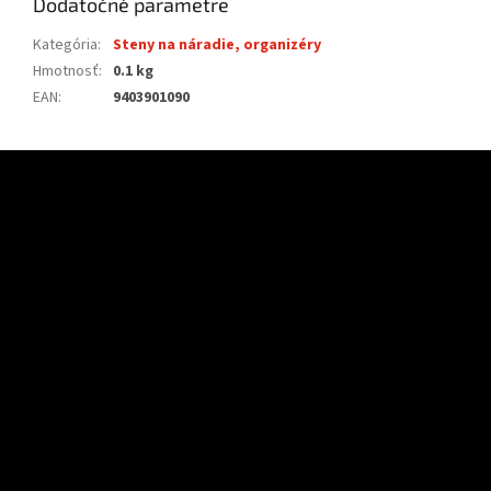
Dodatočné parametre
Kategória
:
Steny na náradie, organizéry
Hmotnosť
:
0.1 kg
EAN
:
9403901090
Z
á
p
ä
t
i
e