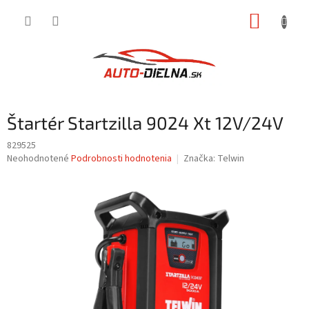
Prejsť
NÁKUP
na
obsah
KOŠÍK
Štartér Startzilla 9024 Xt 12V/24V
829525
Priemerné
Neohodnotené
Podrobnosti hodnotenia
Značka:
Telwin
hodnotenie
produktu
je
0,0
z
5
hviezdičiek.