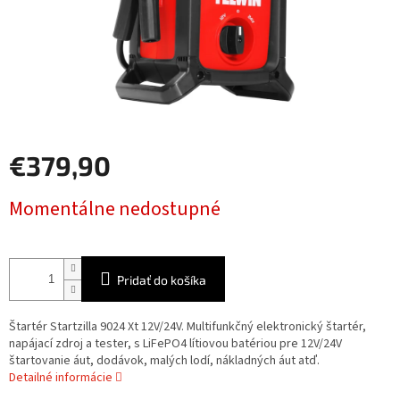
€379,90
Jednotková
Momentálne nedostupné
cena:
Pridať do košíka
Štartér Startzilla 9024 Xt 12V/24V. Multifunkčný elektronický štartér,
napájací zdroj a tester, s LiFePO4 lítiovou batériou pre 12V/24V
štartovanie áut, dodávok, malých lodí, nákladných áut atď.
Detailné informácie