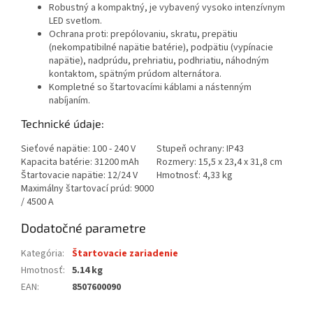
Robustný a kompaktný, je vybavený vysoko intenzívnym
LED svetlom.
Ochrana proti: prepólovaniu, skratu, prepätiu
(nekompatibilné napätie batérie), podpätiu (vypínacie
napätie), nadprúdu, prehriatiu, podhriatiu, náhodným
kontaktom, spätným prúdom alternátora.
Kompletné so štartovacími káblami a nástenným
nabíjaním.
Technické údaje:
Sieťové napätie:
100 - 240 V
Stupeň ochrany:
IP43
Kapacita batérie:
31200 mAh
Rozmery:
15,5 x 23,4 x 31,8 cm
Štartovacie napätie:
12/24 V
Hmotnosť:
4,33 kg
Maximálny štartovací prúd:
9000
/ 4500 A
Dodatočné parametre
Kategória
:
Štartovacie zariadenie
Hmotnosť
:
5.14 kg
EAN
:
8507600090