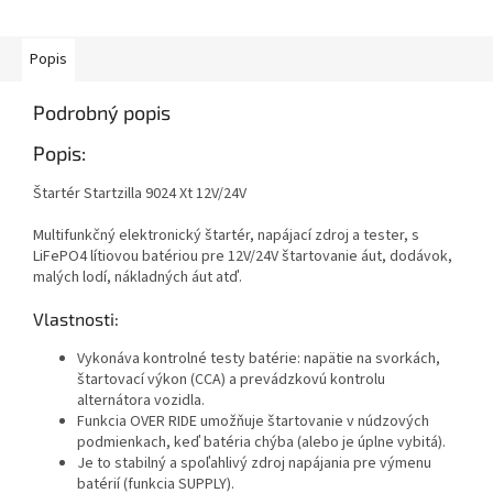
Popis
Podrobný popis
Popis:
Štartér Startzilla 9024 Xt 12V/24V
Multifunkčný elektronický štartér, napájací zdroj a tester, s
LiFePO4 lítiovou batériou pre 12V/24V štartovanie áut, dodávok,
malých lodí, nákladných áut atď.
Vlastnosti:
Vykonáva kontrolné testy batérie: napätie na svorkách,
štartovací výkon (CCA) a prevádzkovú kontrolu
alternátora vozidla.
Funkcia OVER RIDE umožňuje štartovanie v núdzových
podmienkach, keď batéria chýba (alebo je úplne vybitá).
Je to stabilný a spoľahlivý zdroj napájania pre výmenu
batérií (funkcia SUPPLY).