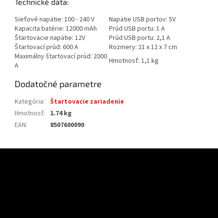
Technické dáta:
Sieťové napätie:
100 - 240 V
Napätie USB portov:
5V
Kapacita batérie:
12000 mAh
Prúd USB portu:
1 A
Štartovacie napätie:
12V
Prúd USB portu:
2,1 A
Štartovací prúd:
600 A
Rozmery:
21 x 12 x 7 cm
Maximálny štartovací prúd:
2000
Hmotnosť:
1,1 kg
A
Dodatočné parametre
Kategória
:
Štartovacie zariadenie
Hmotnosť
:
1.74 kg
EAN
:
8507600090
Z
á
p
ä
t
i
e