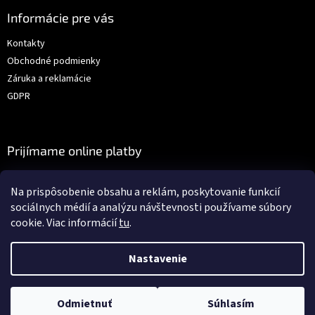
Informácie pre vás
Kontakty
Obchodné podmienky
Záruka a reklamácie
GDPR
Prijímame online platby
Na prispôsobenie obsahu a reklám, poskytovanie funkcií
sociálnych médií a analýzu návštevnosti používame súbory
cookie. Viac informácií
tu
.
Vytvoril Shoptet
Nastavenie
Copyright 2026
Auto-dielna.sk
. Všetky práva vyhradené.
Upraviť
Odmietnuť
Súhlasím
nastavenie cookies