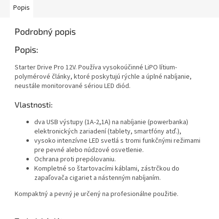
Popis
Podrobný popis
Popis:
Starter Drive Pro 12V. Používa vysokoúčinné LiPO lítium-
polymérové články, ktoré poskytujú rýchle a úplné nabíjanie,
neustále monitorované sériou LED diód.
Vlastnosti:
dva USB výstupy (1A-2,1A) na nabíjanie (powerbanka)
elektronických zariadení (tablety, smartfóny atď.),
vysoko intenzívne LED svetlá s tromi funkčnými režimami
pre pevné alebo núdzové osvetlenie.
Ochrana proti prepólovaniu.
Kompletné so štartovacími káblami, zástrčkou do
zapaľovača cigariet a nástenným nabíjaním.
Kompaktný a pevný je určený na profesionálne použitie.