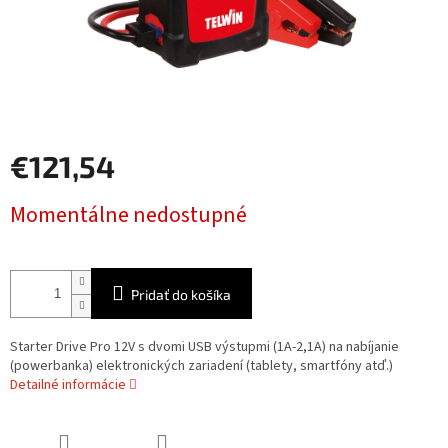
€121,54
Jednotková
Momentálne nedostupné
cena:
Pridať do košíka
Starter Drive Pro 12V s dvomi USB výstupmi (1A-2,1A) na nabíjanie
(powerbanka) elektronických zariadení (tablety, smartfóny atď.)
Detailné informácie