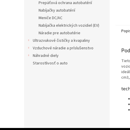
Prepäťová ochrana autobatérií
Nabíjačky autobatérií
Meniče DC/AC
Nabíjačka elektrických vozidiel (EV)
Popi
Náradie pre autobatérie
Ultrazvukové čističky a kvapaliny
Vzduchové náradie a príslušenstvo
Pod
Náhradné diely
Tiet
Starostlivosť o auto
vozid
ideá
cm3,
tec