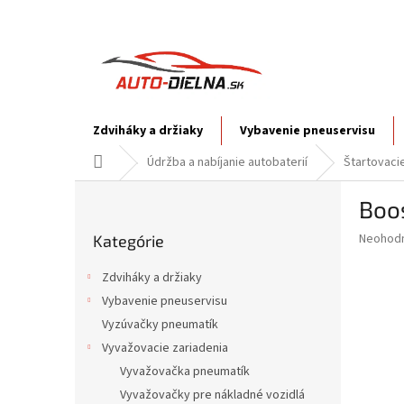
Prejsť
na
obsah
Zdviháky a držiaky
Vybavenie pneuservisu
Domov
Údržba a nabíjanie autobaterií
Štartovaci
B
Boos
o
Preskočiť
č
Priemer
Neohod
Kategórie
kategórie
n
hodnote
ý
produkt
Zdviháky a držiaky
p
je
Vybavenie pneuservisu
0,0
a
z
Vyzúvačky pneumatík
n
5
e
Vyvažovacie zariadenia
hviezdič
l
Vyvažovačka pneumatík
Vyvažovačky pre nákladné vozidlá