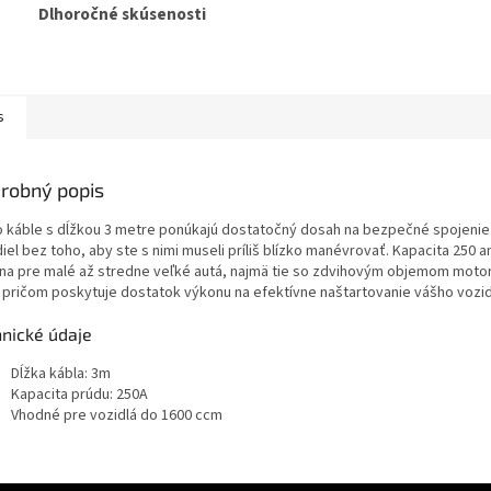
Dlhoročné skúsenosti
s
robný popis
o káble s dĺžkou 3 metre ponúkajú dostatočný dosah na bezpečné spojeni
iel bez toho, aby ste s nimi museli príliš blízko manévrovať. Kapacita 250 
lna pre malé až stredne veľké autá, najmä tie so zdvihovým objemom moto
 pričom poskytuje dostatok výkonu na efektívne naštartovanie vášho vozid
hnické údaje
Dĺžka kábla: 3m
Kapacita prúdu: 250A
Vhodné pre vozidlá do 1600 ccm