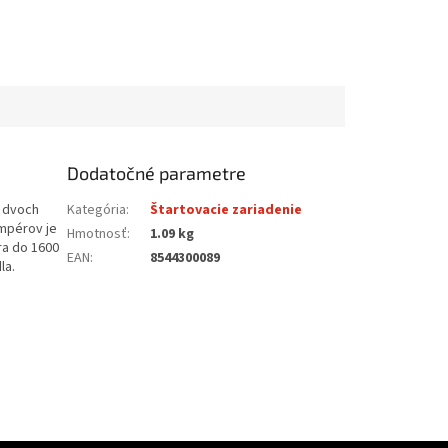
Dodatočné parametre
e dvoch
Kategória
:
Štartovacie zariadenie
ampérov je
Hmotnosť
:
1.09 kg
ra do 1600
EAN
:
8544300089
la.