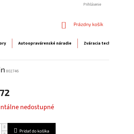
Prihlásenie
NÁKUPNÝ
Prázdny košík
KOŠÍK
ory
Autoopravárenské náradie
Zváracia technika
P
in
802746
,72
ová
tálne nedostupné
Pridať do košíka