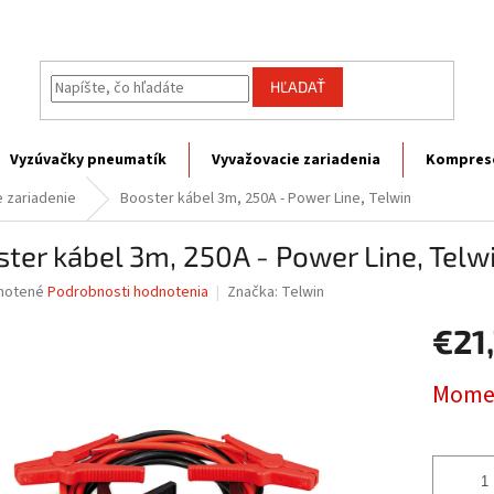
HĽADAŤ
Vyzúvačky pneumatík
Vyvažovacie zariadenia
Kompres
e zariadenie
Booster kábel 3m, 250A - Power Line, Telwin
ter kábel 3m, 250A - Power Line, Telw
né
notené
Podrobnosti hodnotenia
Značka:
Telwin
nie
€21
u
Jednotk
Momen
cena:
iek.