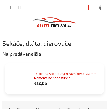
Prejsť
NÁKUP
na
obsah
KOŠÍK
Sekáče, dláta, dierovače
Najpredávanejšie
15-dielna sada dutých razníkov 2-22 mm
Momentálne nedostupné
€12,06
R