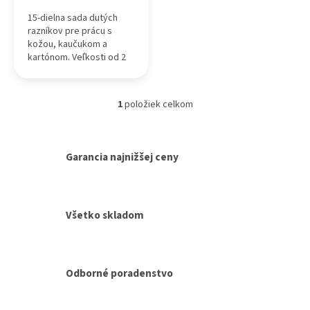
15-dielna sada dutých
razníkov pre prácu s
kožou, kaučukom a
kartónom. Veľkosti od 2
do 22 mm, vyrobená z
vysoko kvalitnej
nástrojovej ocele.
1
položiek celkom
O
v
l
á
Garancia najnižšej ceny
d
a
c
i
Všetko skladom
e
p
r
v
k
Odborné poradenstvo
y
v
ý