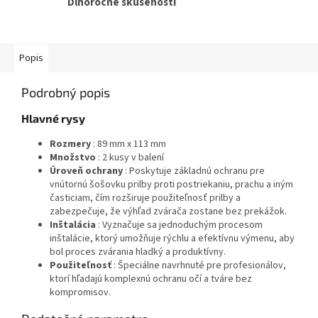
Dlhoročné skúsenosti
Popis
Podrobný popis
Hlavné rysy
Rozmery
: 89 mm x 113 mm
Množstvo
: 2 kusy v balení
Úroveň ochrany
: Poskytuje základnú ochranu pre
vnútornú šošovku prilby proti postriekaniu, prachu a iným
časticiam, čím rozširuje použiteľnosť prilby a
zabezpečuje, že výhľad zvárača zostane bez prekážok.
Inštalácia
: Vyznačuje sa jednoduchým procesom
inštalácie, ktorý umožňuje rýchlu a efektívnu výmenu, aby
bol proces zvárania hladký a produktívny.
Použiteľnosť
: Špeciálne navrhnuté pre profesionálov,
ktorí hľadajú komplexnú ochranu očí a tváre bez
kompromisov.