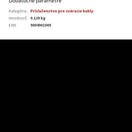
Dodatočné parametre
Kategória
:
Príslušenstvo pre zváracie kukly
Hmotnosť
:
0.129 kg
EAN
:
9004901000
Z
á
p
ä
t
i
e