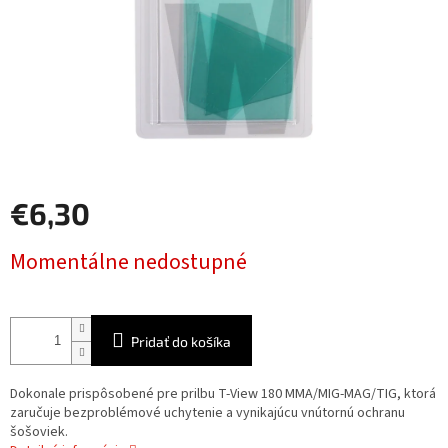
€6,30
Jednotková
Momentálne nedostupné
cena:
Pridať do košíka
Dokonale prispôsobené pre prilbu T-View 180 MMA/MIG-MAG/TIG, ktorá
zaručuje bezproblémové uchytenie a vynikajúcu vnútornú ochranu
šošoviek.