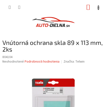
Prejsť
NÁKUP
na
obsah
KOŠÍK
Vnútorná ochrana skla 89 x 113 mm,
2ks
804104
Priemerné
Neohodnotené
Podrobnosti hodnotenia
Značka:
Telwin
hodnotenie
produktu
je
0,0
z
5
hviezdičiek.