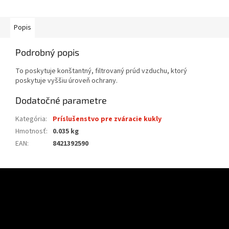
Popis
Podrobný popis
To poskytuje konštantný, filtrovaný prúd vzduchu, ktorý
poskytuje vyššiu úroveň ochrany.
Dodatočné parametre
Kategória
:
Príslušenstvo pre zváracie kukly
Hmotnosť
:
0.035 kg
EAN
:
8421392590
Z
á
p
ä
t