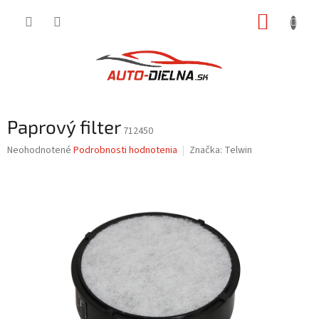
Prejsť
NÁKUP
na
obsah
KOŠÍK
Paprový filter
712450
Priemerné
Neohodnotené
Podrobnosti hodnotenia
Značka:
Telwin
hodnotenie
produktu
je
0,0
z
5
hviezdičiek.