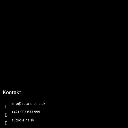
i
e
Kontakt
info
@
auto-dielna.sk
+421 903 633 999
autodielna.sk