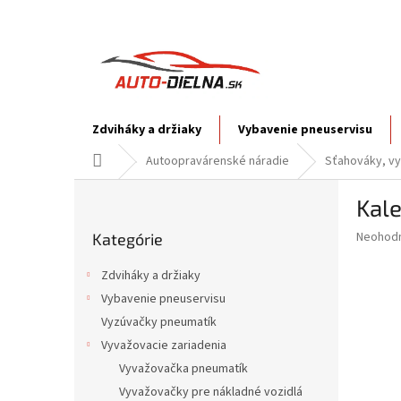
Prejsť
na
obsah
Zdviháky a držiaky
Vybavenie pneuservisu
Domov
Autoopravárenské náradie
Sťahováky, vy
B
Kale
o
Preskočiť
č
Priemer
Neohod
Kategórie
kategórie
n
hodnote
ý
produkt
Zdviháky a držiaky
p
je
Vybavenie pneuservisu
0,0
a
z
Vyzúvačky pneumatík
n
5
e
Vyvažovacie zariadenia
hviezdič
l
Vyvažovačka pneumatík
Vyvažovačky pre nákladné vozidlá