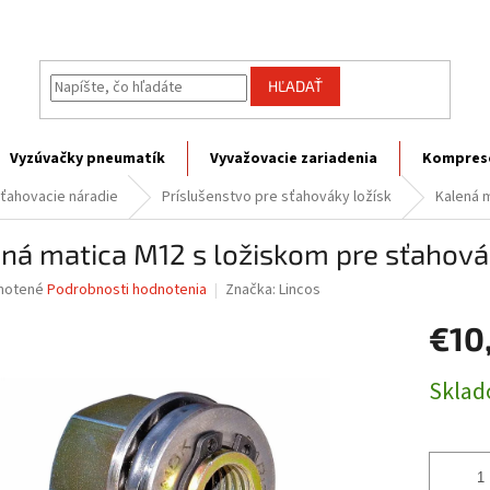
HĽADAŤ
Vyzúvačky pneumatík
Vyvažovacie zariadenia
Kompres
ťahovacie náradie
Príslušenstvo pre sťahováky ložísk
Kalená 
ná matica M12 s ložiskom pre sťahov
né
notené
Podrobnosti hodnotenia
Značka:
Lincos
nie
€10
u
Jednotk
Skla
cena:
iek.