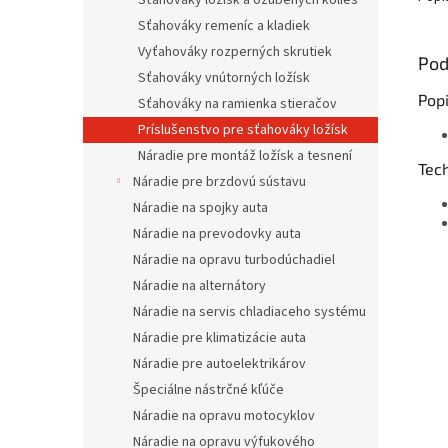
Sťahováky ložísk a ozubených kolies
Sťahováky remeníc a kladiek
Vyťahováky rozperných skrutiek
Pod
Sťahováky vnútorných ložísk
Pop
Sťahováky na ramienka stieračov
Príslušenstvo pre sťahováky ložísk
Náradie pre montáž ložísk a tesnení
Tec
Náradie pre brzdovú sústavu
Náradie na spojky auta
Náradie na prevodovky auta
Náradie na opravu turbodúchadiel
Náradie na alternátory
Náradie na servis chladiaceho systému
Náradie pre klimatizácie auta
Náradie pre autoelektrikárov
Špeciálne nástrčné kľúče
Náradie na opravu motocyklov
Náradie na opravu výfukového