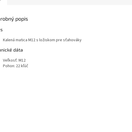
robný popis
is
Kalená matica M12 s ložiskom pre sťahováky
hnické dáta
Veľkosť: M12
Pohon: 22 kľúč