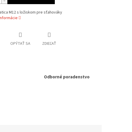
atica M12 s ložiskom pre sťahováky
informácie
OPÝTAŤ SA
ZDIEĽAŤ
Odborné poradenstvo