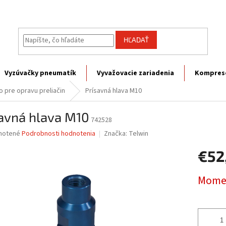
HĽADAŤ
Vyzúvačky pneumatík
Vyvažovacie zariadenia
Kompres
o pre opravu preliačin
Prísavná hlava M10
savná hlava M10
742528
né
notené
Podrobnosti hodnotenia
Značka:
Telwin
nie
€52
u
Jednotk
Momen
cena:
iek.