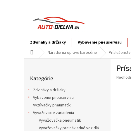
Prejsť
na
obsah
Zdviháky a držiaky
Vybavenie pneuservisu
Domov
Náradie na opravu karosérie
Príslušenstv
B
Prí
o
Preskočiť
č
Priemer
Neohod
Kategórie
kategórie
n
hodnote
ý
produkt
Zdviháky a držiaky
p
je
Vybavenie pneuservisu
0,0
a
z
Vyzúvačky pneumatík
n
5
e
Vyvažovacie zariadenia
hviezdič
l
Vyvažovačka pneumatík
Vyvažovačky pre nákladné vozidlá