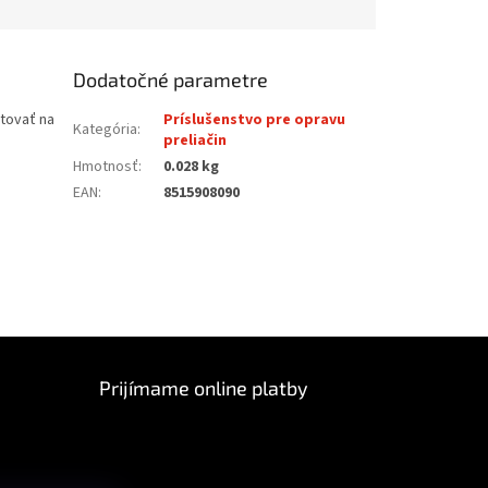
Dodatočné parametre
tovať na
Príslušenstvo pre opravu
Kategória
:
preliačin
Hmotnosť
:
0.028 kg
EAN
:
8515908090
Prijímame online platby