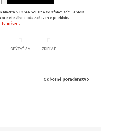
 hlavica M10 pre použitie so sťahovačmi lepidla,
 pre efektívne odstraňovanie priehlbín.
informácie
OPÝTAŤ SA
ZDIEĽAŤ
Odborné poradenstvo