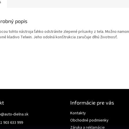
s
robný popis
cou tohto nástroja ľahko odstránite zlepené prísavky z tela. Možno namon
vné kladivo Telwin. Jeho odolná konštrukcia zaručuje dlhú životnosť.
kt
Informácie pre vás
Kontakty
o
@
auto-dielna.sk
Obchodné podmienky
1 903 633 999
Záruka a reklamácie