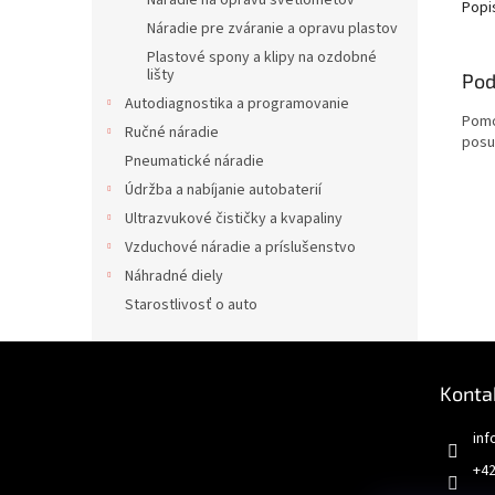
Náradie na opravu svetlometov
Popi
Náradie pre zváranie a opravu plastov
Plastové spony a klipy na ozdobné
lišty
Pod
Autodiagnostika a programovanie
Pomo
Ručné náradie
posu
Pneumatické náradie
Údržba a nabíjanie autobaterií
Ultrazvukové čističky a kvapaliny
Vzduchové náradie a príslušenstvo
Náhradné diely
Starostlivosť o auto
Z
á
Konta
p
ä
inf
t
+42
i