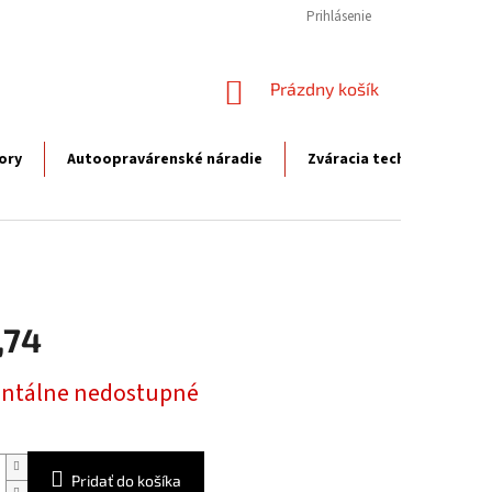
Prihlásenie
NÁKUPNÝ
Prázdny košík
KOŠÍK
ory
Autoopravárenské náradie
Zváracia technika
P
,74
ová
tálne nedostupné
Pridať do košíka