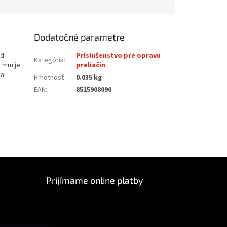
Dodatočné parametre
ad
Príslušenstvo pre opravu
Kategória
:
2 mm je
preliačin
 a
Hmotnosť
:
0.035 kg
EAN
:
8515908090
Prijímame online platby