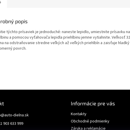
s
robný popis
tie týchto prísaviek je jednoduché: naneste lepidlo, umiestnite prísavku n
hlbinu a pomocou vyťahovača lepidla priehlbinu jemne vytiahnite. Veľkosť 3
na na odstraňovanie stredne veľkých až veľkých priehlbín a zaisťuje hladký
omerný povrch.
kt
Informácie pre vás
Kontakty
o
@
auto-dielna.sk
Obchodné podmienky
1 903 633 999
Záruka a reklamácie