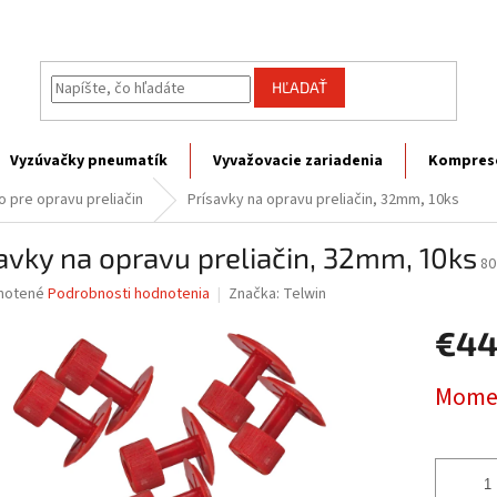
HĽADAŤ
Vyzúvačky pneumatík
Vyvažovacie zariadenia
Kompres
o pre opravu preliačin
Prísavky na opravu preliačin, 32mm, 10ks
avky na opravu preliačin, 32mm, 10ks
80
né
notené
Podrobnosti hodnotenia
Značka:
Telwin
nie
€44
u
Jednotk
Momen
cena:
iek.