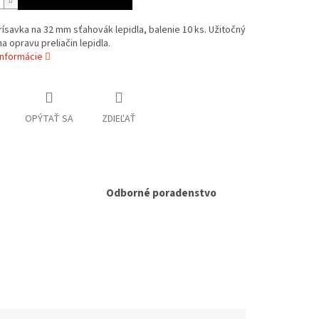
ísavka na 32 mm sťahovák lepidla, balenie 10 ks. Užitočný
a opravu preliačin lepidla.
informácie
OPÝTAŤ SA
ZDIEĽAŤ
Odborné poradenstvo