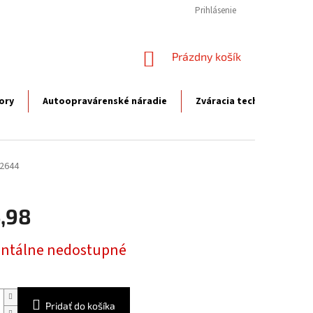
Prihlásenie
NÁKUPNÝ
Prázdny košík
KOŠÍK
ory
Autoopravárenské náradie
Zváracia technika
P
2644
,98
ová
tálne nedostupné
Pridať do košíka