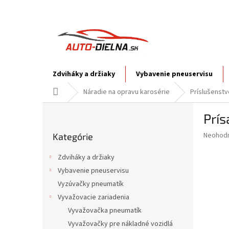
Prejsť
na
obsah
Zdviháky a držiaky
Vybavenie pneuservisu
Domov
Náradie na opravu karosérie
Príslušenstv
B
Prís
o
Preskočiť
č
Priemer
Neohod
Kategórie
kategórie
n
hodnote
ý
produkt
Zdviháky a držiaky
p
je
Vybavenie pneuservisu
0,0
a
z
Vyzúvačky pneumatík
n
5
e
Vyvažovacie zariadenia
hviezdič
l
Vyvažovačka pneumatík
Vyvažovačky pre nákladné vozidlá