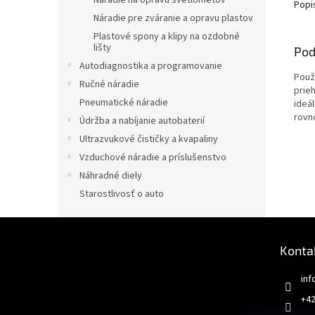
Náradie na opravu svetlometov
Popi
Náradie pre zváranie a opravu plastov
Plastové spony a klipy na ozdobné
lišty
Pod
Autodiagnostika a programovanie
Použi
Ručné náradie
prie
Pneumatické náradie
ideál
rovn
Údržba a nabíjanie autobaterií
Ultrazvukové čističky a kvapaliny
Vzduchové náradie a príslušenstvo
Náhradné diely
Starostlivosť o auto
Z
á
Konta
p
ä
inf
t
+42
i