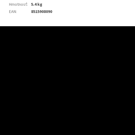
Hmotnosť
:
5.4 kg
EAN
:
8515908090
Z
á
p
ä
t
i
e