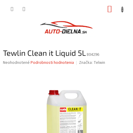
Prejsť
NÁKUP
na
obsah
KOŠÍK
Tewlin Clean it Liquid 5L
804296
Priemerné
Neohodnotené
Podrobnosti hodnotenia
Značka:
Telwin
hodnotenie
produktu
je
0,0
z
5
hviezdičiek.