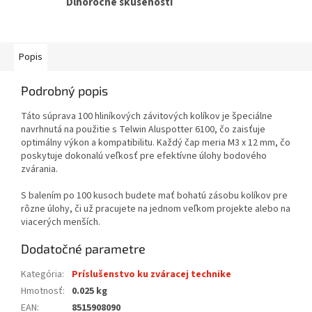
Dlhoročné skúsenosti
Popis
Podrobný popis
Táto súprava 100 hliníkových závitových kolíkov je špeciálne
navrhnutá na použitie s Telwin Aluspotter 6100, čo zaisťuje
optimálny výkon a kompatibilitu. Každý čap meria M3 x 12 mm, čo
poskytuje dokonalú veľkosť pre efektívne úlohy bodového
zvárania.
S balením po 100 kusoch budete mať bohatú zásobu kolíkov pre
rôzne úlohy, či už pracujete na jednom veľkom projekte alebo na
viacerých menších.
Dodatočné parametre
Kategória
:
Príslušenstvo ku zváracej technike
Hmotnosť
:
0.025 kg
EAN
:
8515908090