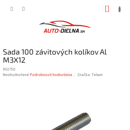
Prejsť
NÁKUP
na
obsah
KOŠÍK
Sada 100 závitových kolíkov Al
M3X12
802750
Priemerné
Neohodnotené
Podrobnosti hodnotenia
Značka:
Telwin
hodnotenie
produktu
je
0,0
z
5
hviezdičiek.