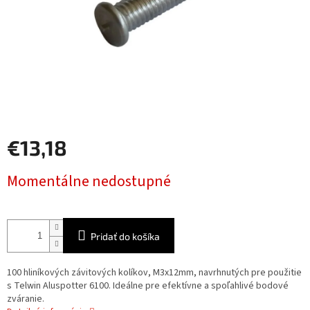
€13,18
Jednotková
Momentálne nedostupné
cena:
Pridať do košíka
100 hliníkových závitových kolíkov, M3x12mm, navrhnutých pre použitie
s Telwin Aluspotter 6100. Ideálne pre efektívne a spoľahlivé bodové
zváranie.