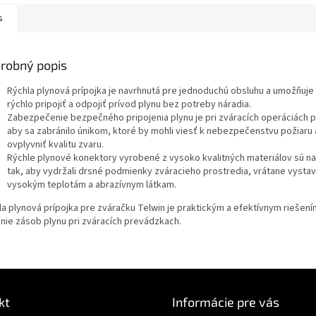
s
robný popis
Rýchla plynová prípojka je navrhnutá pre jednoduchú obsluhu a umožňuj
rýchlo pripojiť a odpojiť prívod plynu bez potreby náradia.
Zabezpečenie bezpečného pripojenia plynu je pri zváracích operáciách 
aby sa zabránilo únikom, ktoré by mohli viesť k nebezpečenstvu požiaru
ovplyvniť kvalitu zvaru.
Rýchle plynové konektory vyrobené z vysoko kvalitných materiálov sú n
tak, aby vydržali drsné podmienky zváracieho prostredia, vrátane vysta
vysokým teplotám a abrazívnym látkam.
la plynová prípojka pre zváračku Telwin je praktickým a efektívnym riešení
enie zásob plynu pri zváracích prevádzkach.
kt
Informácie pre vás