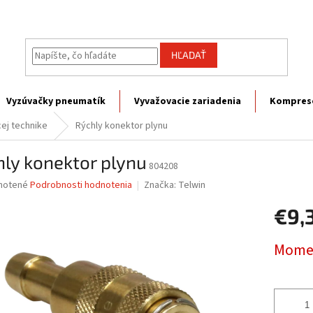
HĽADAŤ
Vyzúvačky pneumatík
Vyvažovacie zariadenia
Kompres
cej technike
Rýchly konektor plynu
ly konektor plynu
804208
né
notené
Podrobnosti hodnotenia
Značka:
Telwin
nie
€9,
u
Jednotk
Momen
cena:
iek.