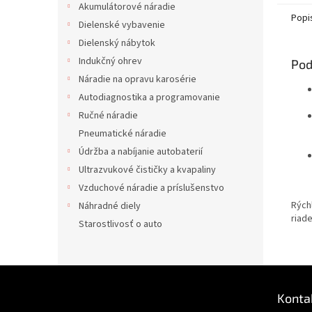
Akumulátorové náradie
Popi
Dielenské vybavenie
Dielenský nábytok
Indukčný ohrev
Pod
Náradie na opravu karosérie
Autodiagnostika a programovanie
Ručné náradie
Pneumatické náradie
Údržba a nabíjanie autobaterií
Ultrazvukové čističky a kvapaliny
Vzduchové náradie a príslušenstvo
Rých
Náhradné diely
riad
Starostlivosť o auto
Z
á
Konta
p