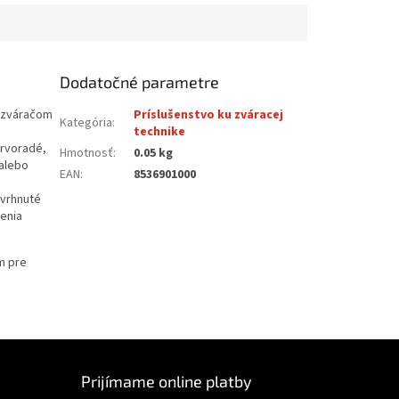
Dodatočné parametre
e zváračom
Príslušenstvo ku zváracej
Kategória
:
technike
prvoradé,
Hmotnosť
:
0.05 kg
 alebo
EAN
:
8536901000
avrhnuté
venia
m pre
Prijímame online platby