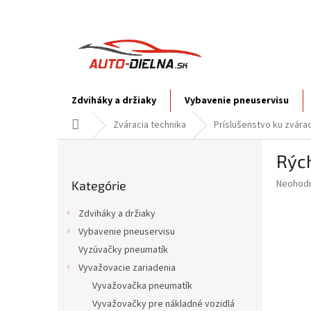
Prejsť
na
obsah
Zdviháky a držiaky
Vybavenie pneuservisu
Domov
Zváracia technika
Príslušenstvo ku zvára
B
Rých
o
Preskočiť
č
Priemer
Neohod
Kategórie
kategórie
n
hodnote
ý
produkt
Zdviháky a držiaky
p
je
Vybavenie pneuservisu
0,0
a
z
Vyzúvačky pneumatík
n
5
e
Vyvažovacie zariadenia
hviezdič
l
Vyvažovačka pneumatík
Vyvažovačky pre nákladné vozidlá