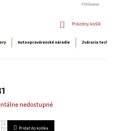
Prihlásenie
NÁKUPNÝ
Prázdny košík
KOŠÍK
ory
Autoopravárenské náradie
Zváracia technika
P
31
ová
tálne nedostupné
Pridať do košíka