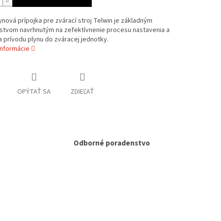
ynová prípojka pre zvárací stroj Telwin je základným
nstvom navrhnutým na zefektívnenie procesu nastavenia a
 prívodu plynu do zváracej jednotky.
informácie
OPÝTAŤ SA
ZDIEĽAŤ
Odborné poradenstvo