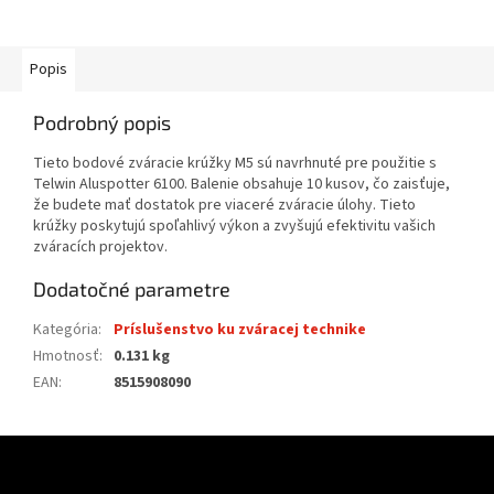
Popis
Podrobný popis
Tieto bodové zváracie krúžky M5 sú navrhnuté pre použitie s
Telwin Aluspotter 6100. Balenie obsahuje 10 kusov, čo zaisťuje,
že budete mať dostatok pre viaceré zváracie úlohy. Tieto
krúžky poskytujú spoľahlivý výkon a zvyšujú efektivitu vašich
zváracích projektov.
Dodatočné parametre
Kategória
:
Príslušenstvo ku zváracej technike
Hmotnosť
:
0.131 kg
EAN
:
8515908090
Z
á