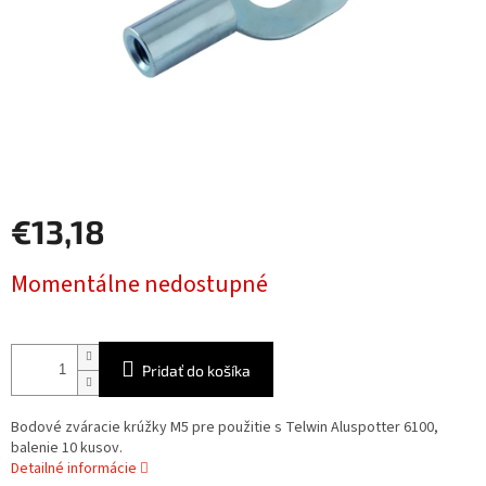
€13,18
Jednotková
Momentálne nedostupné
cena:
Pridať do košíka
Bodové zváracie krúžky M5 pre použitie s Telwin Aluspotter 6100,
balenie 10 kusov.
Detailné informácie