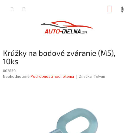
Prejsť
NÁKUP
na
obsah
KOŠÍK
Krúžky na bodové zváranie (M5),
10ks
802830
Priemerné
Neohodnotené
Podrobnosti hodnotenia
Značka:
Telwin
hodnotenie
produktu
je
0,0
z
5
hviezdičiek.