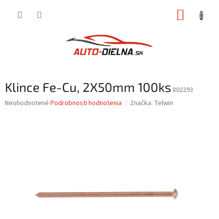
Prejsť
NÁKUP
na
obsah
KOŠÍK
Klince Fe-Cu, 2X50mm 100ks
802293
Priemerné
Neohodnotené
Podrobnosti hodnotenia
Značka:
Telwin
hodnotenie
produktu
je
0,0
z
5
hviezdičiek.