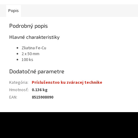
Popis
Podrobný popis
Hlavné charakteristiky
Zliatina Fe-Cu
2 x 50 mm
100 ks
Dodatočné parametre
Kategória
:
Príslušenstvo ku zváracej technike
Hmotnosť
:
0.136 kg
EAN
:
8515908090
Z
á
p
ä