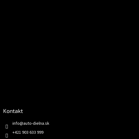
t
i
e
Kontakt
info
@
auto-dielna.sk
+421 903 633 999