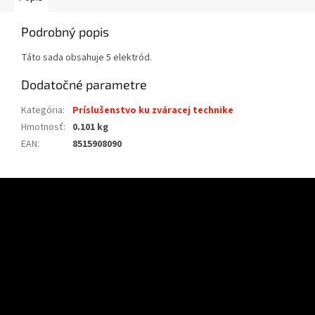
Podrobný popis
Táto sada obsahuje 5 elektród.
Dodatočné parametre
Kategória
:
Príslušenstvo ku zváracej technike
Hmotnosť
:
0.101 kg
EAN
:
8515908090
Z
á
p
ä
t
i
e