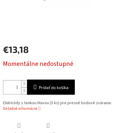
€13,18
Jednotková
Momentálne nedostupné
cena:
Pridať do košíka
Elektródy s tenkou hlavou (5 ks) pre presné bodové zváranie.
Detailné informácie