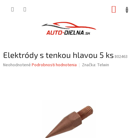
Prejsť
NÁKUP
na
obsah
KOŠÍK
Elektródy s tenkou hlavou 5 ks
802463
Priemerné
Neohodnotené
Podrobnosti hodnotenia
Značka:
Telwin
hodnotenie
produktu
je
0,0
z
5
hviezdičiek.