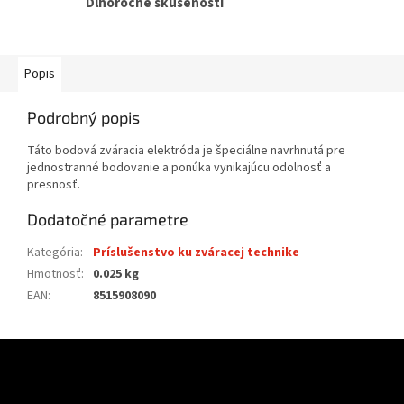
Dlhoročné skúsenosti
Popis
Podrobný popis
Táto bodová zváracia elektróda je špeciálne navrhnutá pre
jednostranné bodovanie a ponúka vynikajúcu odolnosť a
presnosť.
Dodatočné parametre
Kategória
:
Príslušenstvo ku zváracej technike
Hmotnosť
:
0.025 kg
EAN
:
8515908090
Z
á
p