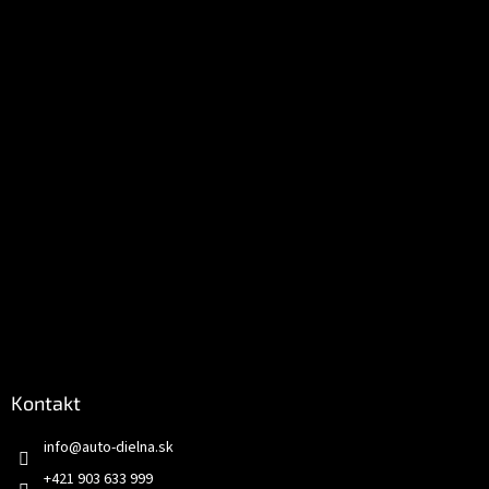
ä
t
i
e
Kontakt
info
@
auto-dielna.sk
+421 903 633 999