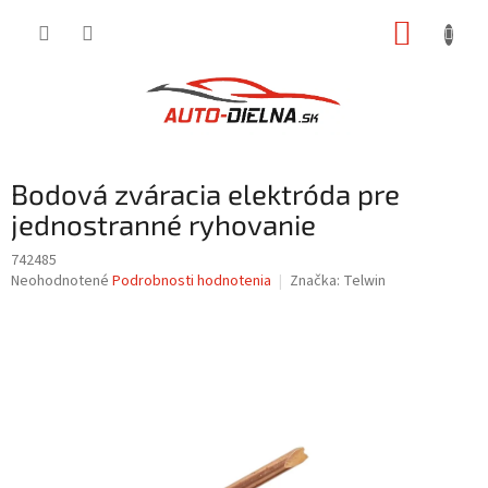
Prejsť
NÁKUP
na
obsah
KOŠÍK
Bodová zváracia elektróda pre
jednostranné ryhovanie
742485
Priemerné
Neohodnotené
Podrobnosti hodnotenia
Značka:
Telwin
hodnotenie
produktu
je
0,0
z
5
hviezdičiek.