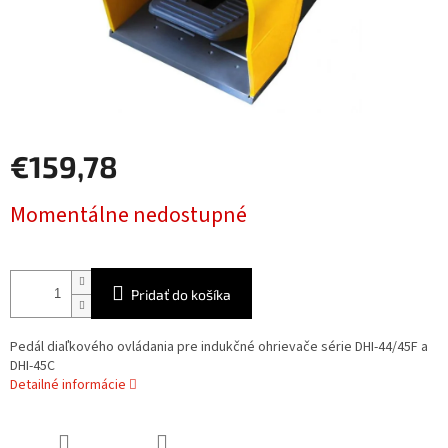
€159,78
Jednotková
Momentálne nedostupné
cena:
Pridať do košíka
Pedál diaľkového ovládania pre indukčné ohrievače série DHI-44/45F a
DHI-45C
Detailné informácie