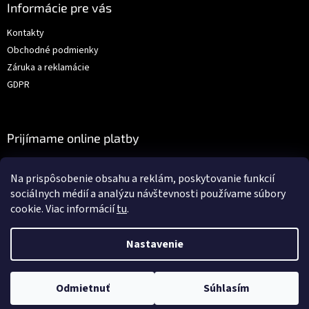
Informácie pre vás
Kontakty
Obchodné podmienky
Záruka a reklamácie
GDPR
Prijímame online platby
Na prispôsobenie obsahu a reklám, poskytovanie funkcií
sociálnych médií a analýzu návštevnosti používame súbory
cookie. Viac informácií
tu
.
Vytvoril Shoptet
Nastavenie
Copyright 2026
Auto-dielna.sk
. Všetky práva vyhradené.
Upraviť
Odmietnuť
Súhlasím
nastavenie cookies