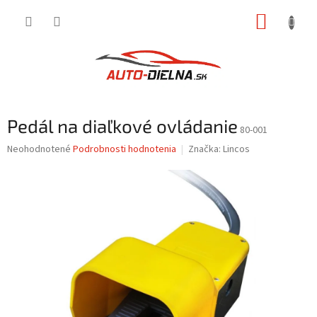
Prejsť
NÁKUP
na
obsah
KOŠÍK
Pedál na diaľkové ovládanie
80-001
Priemerné
Neohodnotené
Podrobnosti hodnotenia
Značka:
Lincos
hodnotenie
produktu
je
0,0
z
5
hviezdičiek.