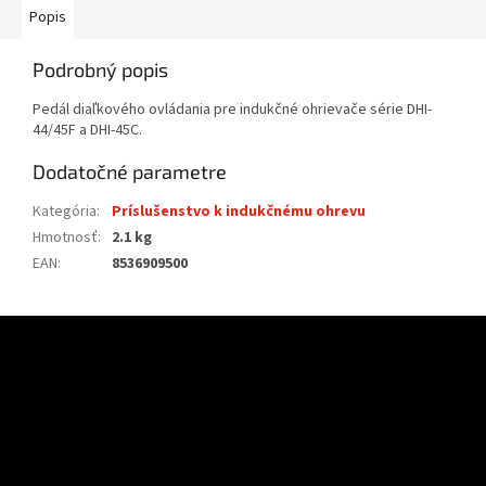
Popis
Podrobný popis
Pedál diaľkového ovládania pre indukčné ohrievače série DHI-
44/45F a DHI-45C.
Dodatočné parametre
Kategória
:
Príslušenstvo k indukčnému ohrevu
Hmotnosť
:
2.1 kg
EAN
:
8536909500
Z
á
p
ä
t
i
e