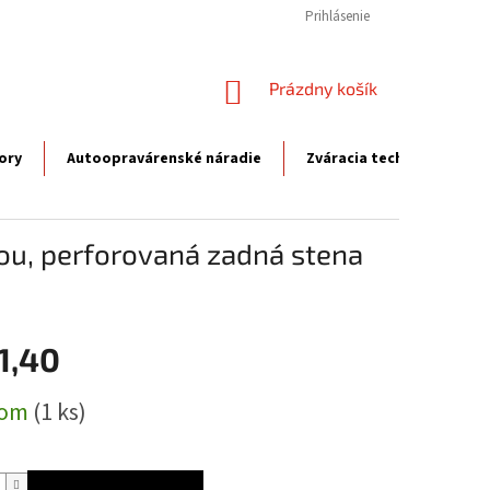
Prihlásenie
NÁKUPNÝ
Prázdny košík
KOŠÍK
ory
Autoopravárenské náradie
Zváracia technika
P
cou, perforovaná zadná stena
1,40
ová
dom
(1 ks)