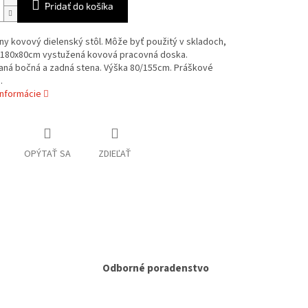
Pridať do košíka
ny kovový dielenský stôl. Môže byť použitý v skladoch,
. 180x80cm vystužená kovová pracovná doska.
aná bočná a zadná stena. Výška 80/155cm. Práškové
.
informácie
OPÝTAŤ SA
ZDIEĽAŤ
Odborné poradenstvo