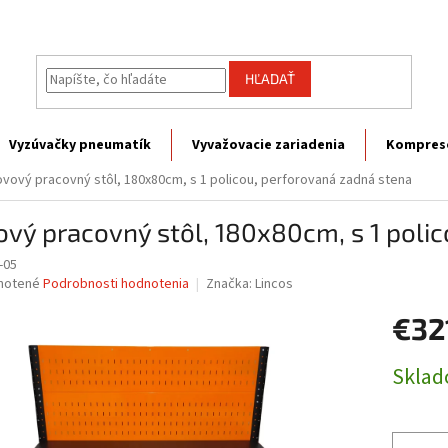
HĽADAŤ
Vyzúvačky pneumatík
Vyvažovacie zariadenia
Kompres
vový pracovný stôl, 180x80cm, s 1 policou, perforovaná zadná stena
vý pracovný stôl, 180x80cm, s 1 poli
-05
né
notené
Podrobnosti hodnotenia
Značka:
Lincos
nie
€32
u
Jednotk
Skla
cena:
iek.