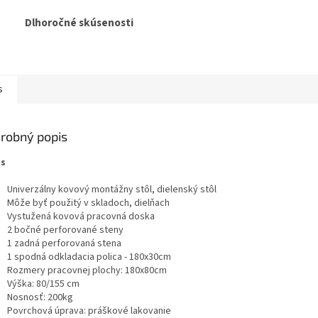
Dlhoročné skúsenosti
s
robný popis
is
Univerzálny kovový montážny stôl, dielenský stôl
Môže byť použitý v skladoch, dielňach
Vystužená kovová pracovná doska
2 bočné perforované steny
1 zadná perforovaná stena
1 spodná odkladacia polica - 180x30cm
Rozmery pracovnej plochy: 180x80cm
Výška: 80/155 cm
Nosnosť: 200kg
Povrchová úprava: práškové lakovanie