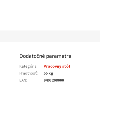
Dodatočné parametre
Kategória
:
Pracovný stôl
Hmotnosť
:
55 kg
EAN
:
9403208000