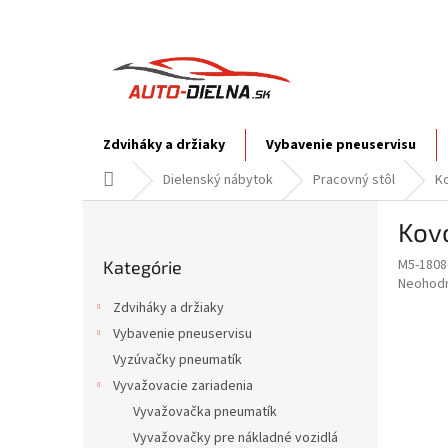
Prejsť
na
obsah
Zdviháky a držiaky
Vybavenie pneuservisu
Domov
Dielenský nábytok
Pracovný stôl
Ko
B
Kovo
o
Preskočiť
č
M5-1808
Kategórie
kategórie
n
Priemer
Neohod
ý
hodnote
Zdviháky a držiaky
p
produkt
Vybavenie pneuservisu
je
a
0,0
Vyzúvačky pneumatík
n
z
e
Vyvažovacie zariadenia
5
l
Vyvažovačka pneumatík
hviezdič
Vyvažovačky pre nákladné vozidlá