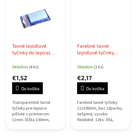
Tavné lepidlové
Farebné tavné
tyčinky do lepicej
lepidlové tyčinky
pištole 11mm,
11mm 12ks pre
balenie 10 ks
lepiace pištole
Skladom
(4 ks)
Skladom
(3 ks)
€1,52
€2,17
Do košíka
Do košíka
Transparentné tavné
Farebné tavné tyčinky
tyčinky pre lepiace
11x100mm, bez zápachu,
pištole s priemerom
nešpinia, vysoko
11mm. Dĺžka 100mm,
flexibilné. 12ks: žltá,
balenie 10 ks. Vhodné na
biela, čierna, zelená,
hobby, opravy a remeslá.
modrá, červená.