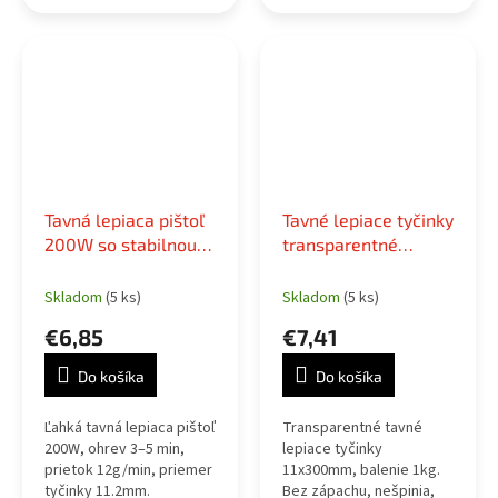
spájkovanie,
použitie za 5 minút —
zmršťovanie a presné
ideálna na remeslá,
zahrievanie.
dekorácie, prácu s
drevom, modelárstvo a
domáce...
Tavná lepiaca pištoľ
Tavné lepiace tyčinky
200W so stabilnou
transparentné
základňou
11x300mm, 1kg
balenie
Skladom
(5 ks)
Skladom
(5 ks)
€6,85
€7,41
Do košíka
Do košíka
Ľahká tavná lepiaca pištoľ
Transparentné tavné
200W, ohrev 3–5 min,
lepiace tyčinky
prietok 12g/min, priemer
11x300mm, balenie 1kg.
tyčinky 11.2mm.
Bez zápachu, nešpinia,