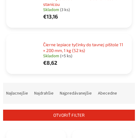
stanicou
Skladom
(3 ks)
€13,16
Čierne lepiace tyčinky do tavnej pištole 11
× 200 mm, 1 kg (52 ks)
Skladom
(>5 ks)
€8,62
R
a
Najlacnejšie
Najdrahšie
Najpredávanejšie
Abecedne
d
e
n
OTVORIŤ FILTER
i
e
V
p
ý