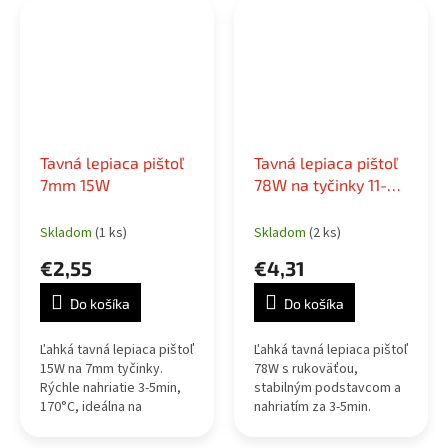
Tavná lepiaca pištoľ
Tavná lepiaca pištoľ
7mm 15W
78W na tyčinky 11-
11.5mm so stabilným
podstavcom
Skladom
(1 ks)
Skladom
(2 ks)
€2,55
€4,31
Do košíka
Do košíka
Ľahká tavná lepiaca pištoľ
Ľahká tavná lepiaca pištoľ
15W na 7mm tyčinky.
78W s rukoväťou,
Rýchle nahriatie 3-5min,
stabilným podstavcom a
170°C, ideálna na
nahriatím za 3-5min.
kutilstvo, modely a
Vrátane 2 lepiacich
dekorácie.
tyčiniek.