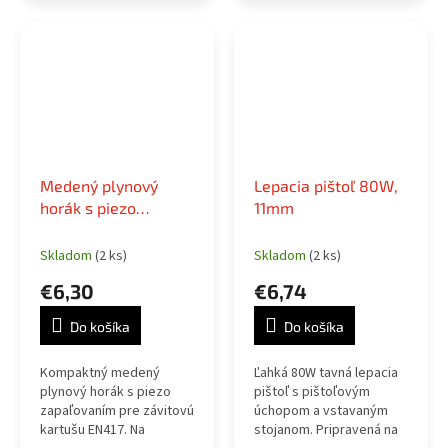
a ohrev.
výkon 1.3kW.
Medený plynový
Lepacia pištoľ 80W,
horák s piezo
11mm
zapaľovaním pre
kartušu EN417,
Skladom
(2 ks)
Skladom
(2 ks)
210mm
€6,30
€6,74
Do košíka
Do košíka
Kompaktný medený
Ľahká 80W tavná lepacia
plynový horák s piezo
pištoľ s pištoľovým
zapaľovaním pre závitovú
úchopom a vstavaným
kartušu EN417. Na
stojanom. Pripravená na