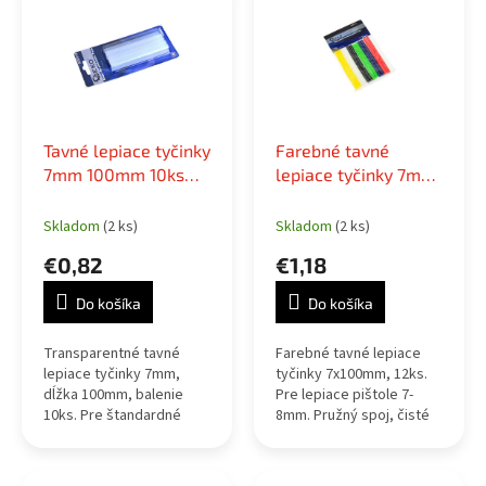
r
p
o
i
d
s
u
p
k
r
t
o
o
Tavné lepiace tyčinky
Farebné tavné
d
v
7mm 100mm 10ks
lepiace tyčinky 7mm
u
transparentné
12ks do tavnej
k
pištole
Skladom
(2 ks)
Skladom
(2 ks)
t
o
€0,82
€1,18
v
Do košíka
Do košíka
Transparentné tavné
Farebné tavné lepiace
lepiace tyčinky 7mm,
tyčinky 7x100mm, 12ks.
dĺžka 100mm, balenie
Pre lepiace pištole 7-
10ks. Pre štandardné
8mm. Pružný spoj, čisté
tavné pištole.
lepenie, široké využitie.
Univerzálne použitie pre
kutilov a hobby.