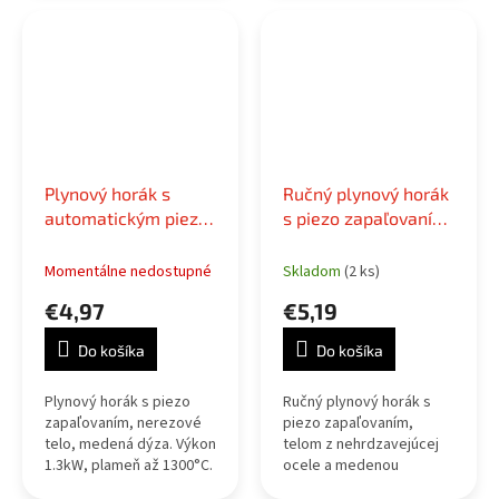
Plynový horák s
Ručný plynový horák
automatickým piezo
s piezo zapaľovaním
zapaľovaním na
a konektorom na
butánovú kartušu,
bután
Momentálne nedostupné
Skladom
(2 ks)
typ 2
€4,97
€5,19
Do košíka
Do košíka
Plynový horák s piezo
Ručný plynový horák s
zapaľovaním, nerezové
piezo zapaľovaním,
telo, medená dýza. Výkon
telom z nehrdzavejúcej
1.3kW, plameň až 1300°C.
ocele a medenou
Pre spájkovanie, zváranie
tryskou. Až 1300°C,