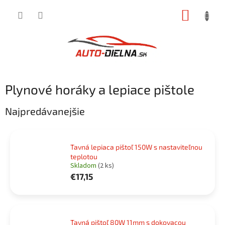
Prejsť
NÁKUP
na
obsah
KOŠÍK
Plynové horáky a lepiace pištole
Najpredávanejšie
Tavná lepiaca pištoľ 150W s nastaviteľnou
teplotou
Skladom
(2 ks)
€17,15
Tavná pištoľ 80W 11mm s dokovacou