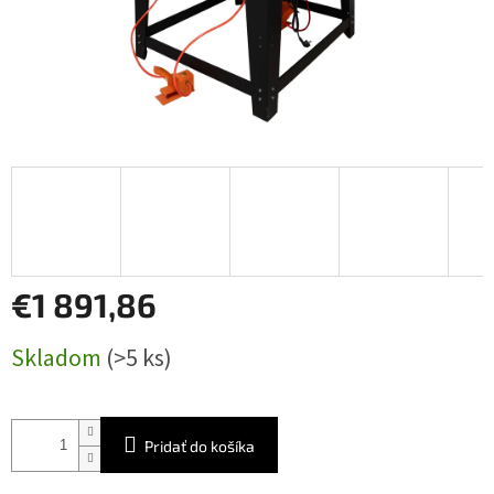
€1 891,86
Jednotková
Skladom
(>5 ks)
cena:
Pridať do košíka