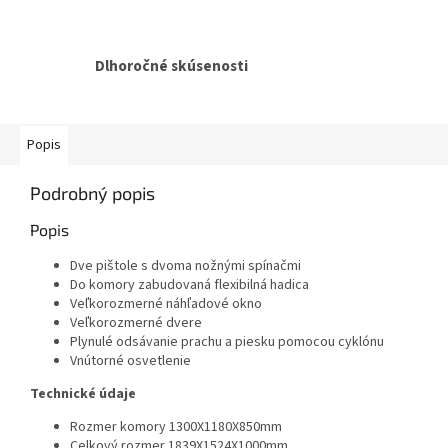
Dlhoročné skúsenosti
Popis
Podrobný popis
Popis
Dve pištole s dvoma nožnými spínačmi
Do komory zabudovaná flexibilná hadica
Veľkorozmerné náhľadové okno
Veľkorozmerné dvere
Plynulé odsávanie prachu a piesku pomocou cyklónu
Vnútorné osvetlenie
Technické údaje
Rozmer komory 1300X1180X850mm
Celkový rozmer 1839X1524X1000mm