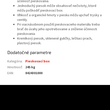
účinnosť pieskovania.
Jednoduchý piesok môže obsahovať nečistoty, ktoré
môžu poškodiť pieskovací box.
Vlhkosť a organické hmoty v piesku môžu upchať trysky a
ventily.
Pri viacnásobnom použití pieskovacieho materiálu treba
brať do úvahy jeho opotrebovanie a zníženie účinnosti
pieskovania.
Kremíkový piesok, sklenené guličky, leštiaci prach,
plastový piesok.
Dodatočné parametre
Kategória
:
Pieskovací box
Hmotnosť
:
245 kg
EAN
:
8424301000
Z
á
p
ä
t