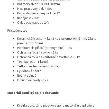
Rozmery dverí 1000X1000mm
Max. pracovný tlak 4-8bar
Kapacita pieskovej nádrže 32L
Napájanie 230V
Ovládacie napätie 24V
Príslušenstvo
Keramická tryska - 4 ks (2 ks s priemerom 6 mm, 2 ks s
priemerom 7 mm)
Pieskovacia pištoľ (priemyselná) -1 ks
Ochranná fólia na okno - 5 ks
Ochranná fólia na vnútorné osvetlenie - 5 ks
Tesniaci pás - 1 kotúč
Teflonové tesnenie - 1 kotúč
Cyklónová nádrž
Nožný spínač
Odlučovač vody - 1ks
Materiál použitý na pieskovanie
Kvalita použitého pieskovacieho materiálu ovplivňuje