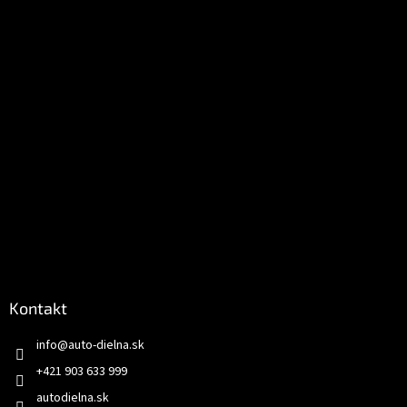
i
e
Kontakt
info
@
auto-dielna.sk
+421 903 633 999
autodielna.sk