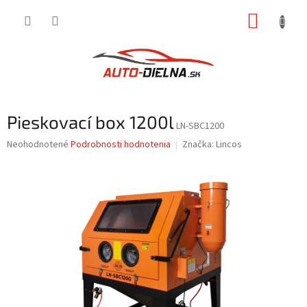
Prejsť
NÁKUP
na
obsah
KOŠÍK
Pieskovací box 1200l
LN-SBC1200
Priemerné
Neohodnotené
Podrobnosti hodnotenia
Značka:
Lincos
hodnotenie
produktu
je
0,0
z
5
hviezdičiek.