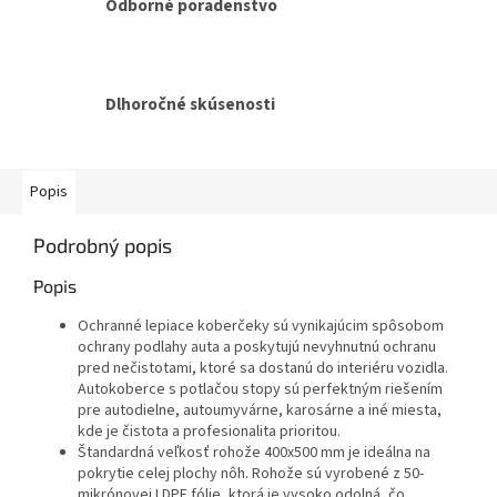
Odborné poradenstvo
Dlhoročné skúsenosti
Popis
Podrobný popis
Popis
Ochranné lepiace koberčeky sú vynikajúcim spôsobom
ochrany podlahy auta a poskytujú nevyhnutnú ochranu
pred nečistotami, ktoré sa dostanú do interiéru vozidla.
Autokoberce s potlačou stopy sú perfektným riešením
pre autodielne, autoumyvárne, karosárne a iné miesta,
kde je čistota a profesionalita prioritou.
Štandardná veľkosť rohože 400x500 mm je ideálna na
pokrytie celej plochy nôh. Rohože sú vyrobené z 50-
mikrónovej LDPE fólie, ktorá je vysoko odolná, čo