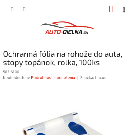
Prejsť
NÁKUP
na
obsah
KOŠÍK
Ochranná fólia na rohože do auta,
stopy topánok, rolka, 100ks
583-6100
Priemerné
Neohodnotené
Podrobnosti hodnotenia
Značka:
Lincos
hodnotenie
produktu
je
0,0
z
5
hviezdičiek.