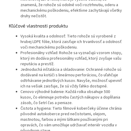
znamená, že rohože sú odolné voči roztrhnutiu, oderu a
mechanickému poškodeniu, efektívne zachytávajú všetky
druhy nečistôt.
Kľúčové vlastnosti produktu
Vysoká kvalita a odolnosť: Tieto rohože sú vyrobené z
hrubej LDPE fólie, ktorá zaisťuje ich trvanlivosť a odolnosť
voči mechanickému poškodeniu.
Profesionálny vzhľad: Rohože sa vyznačujú vzorom stopy,
ktorý im dodáva profesionálny vzhľad, ktorý zvyšuje vašu
reputáciu a prestíž.
Jednoduchá inštalácia a skladovanie: Ochranné rohože sú
dodávané na kotúči s lineárnou perforáciou, čo uľahčuje
odtrhávanie jednotlivých kusov. Navyše, možnosť upevniť
ich na vešiak zaisťuje, že sú vždy ľahko dostupné.
Cenovo výhodné balenie: Každá rolka obsahuje 500
kusov, čo eliminuje potrebu častých nákupov a dopĺňania
zásob, čo šetrí čas a peniaze.
Čistota a hygiena: Tieto filmové koberčeky účinne chránia
pôvodné autokoberce pred nečistotami, olejom,
mastnotou, farbou a inými látkami používanými pri
opravách, čo vám umožňuje udržiavať interiér vozidla v
pôvodnom stave.