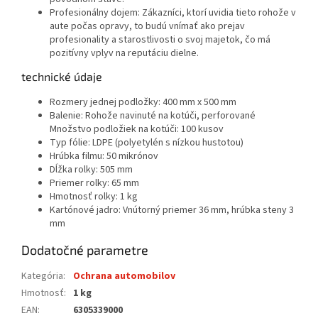
Profesionálny dojem: Zákazníci, ktorí uvidia tieto rohože v
aute počas opravy, to budú vnímať ako prejav
profesionality a starostlivosti o svoj majetok, čo má
pozitívny vplyv na reputáciu dielne.
technické údaje
Rozmery jednej podložky: 400 mm x 500 mm
Balenie: Rohože navinuté na kotúči, perforované
Množstvo podložiek na kotúči: 100 kusov
Typ fólie: LDPE (polyetylén s nízkou hustotou)
Hrúbka filmu: 50 mikrónov
Dĺžka rolky: 505 mm
Priemer rolky: 65 mm
Hmotnosť rolky: 1 kg
Kartónové jadro: Vnútorný priemer 36 mm, hrúbka steny 3
mm
Dodatočné parametre
Kategória
:
Ochrana automobilov
Hmotnosť
:
1 kg
EAN
:
6305339000