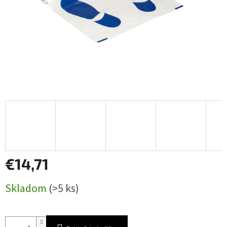
€14,71
Jednotková
Skladom
(>5 ks)
cena: