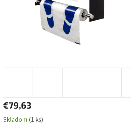
€79,63
Jednotková
Skladom
(1 ks)
cena: