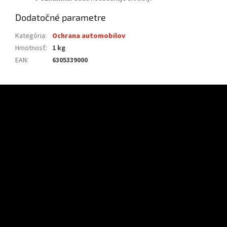
Dodatočné parametre
Kategória
:
Ochrana automobilov
Hmotnosť
:
1 kg
EAN
:
6305339000
Z
á
p
ä
t
i
e