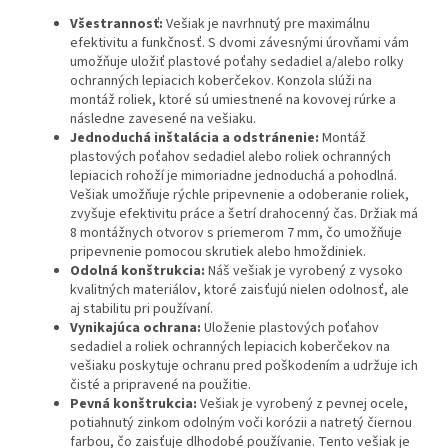
Všestrannosť:
Vešiak je navrhnutý pre maximálnu
efektivitu a funkčnosť. S dvomi závesnými úrovňami vám
umožňuje uložiť plastové poťahy sedadiel a/alebo rolky
ochranných lepiacich koberčekov. Konzola slúži na
montáž roliek, ktoré sú umiestnené na kovovej rúrke a
následne zavesené na vešiaku.
Jednoduchá inštalácia a odstránenie:
Montáž
plastových poťahov sedadiel alebo roliek ochranných
lepiacich rohoží je mimoriadne jednoduchá a pohodlná.
Vešiak umožňuje rýchle pripevnenie a odoberanie roliek,
zvyšuje efektivitu práce a šetrí drahocenný čas. Držiak má
8 montážnych otvorov s priemerom 7 mm, čo umožňuje
pripevnenie pomocou skrutiek alebo hmoždiniek.
Odolná konštrukcia:
Náš vešiak je vyrobený z vysoko
kvalitných materiálov, ktoré zaisťujú nielen odolnosť, ale
aj stabilitu pri používaní.
Vynikajúca ochrana:
Uloženie plastových poťahov
sedadiel a roliek ochranných lepiacich koberčekov na
vešiaku poskytuje ochranu pred poškodením a udržuje ich
čisté a pripravené na použitie.
Pevná konštrukcia:
Vešiak je vyrobený z pevnej ocele,
potiahnutý zinkom odolným voči korózii a natretý čiernou
farbou, čo zaisťuje dlhodobé používanie. Tento vešiak je