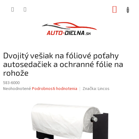
Prejsť
NÁKUP
na
obsah
KOŠÍK
Dvojitý vešiak na fóliové poťahy
autosedačiek a ochranné fólie na
rohože
583-6000
Priemerné
Neohodnotené
Podrobnosti hodnotenia
Značka:
Lincos
hodnotenie
produktu
je
0,0
z
5
hviezdičiek.