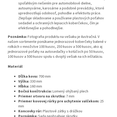
spoľahlivým riešením pre automobilové dielne,
autoumyvárne, karosárne a podobné prevádzky, ktoré
uprednostňujú odolnosť, pohodlie a efektivitu práce.
Zlepšuje skladovanie a používanie plastových poťahov
sedadiel a ochranných lepiacich koberčekov, čím je
efektívnejšie a pohodlnejšie.
Poznámka:
Fotografia produktu na vešiaku je ilustračná. V
našom sortimente ponúkame jednorazové koberčeky balené v
rolkách v množstve 100 kusov, 250 kusov a 500 kusov, ako aj
jednorazové poťahy na autosedačky v kotúčoch po 50 kusov,
100 kusov a 500 kusov spolu s dvojitý vešiak na ich inštaláciu.
Materiál
Dĺžka kovu:
700 mm
Výška:
330 mm
Hĺbka:
160 mm
Bočná konštrukcia:
Lomený ohýbaný plech
Priemer otvoru na skrutku:
7 mm
Priemer kovovej rúrky pre uchytenie valčekom:
25
mm
Koncovky rúr:
Plastové zátky s drážkou
Poznámka:
Sada neobsahuje skrutky.