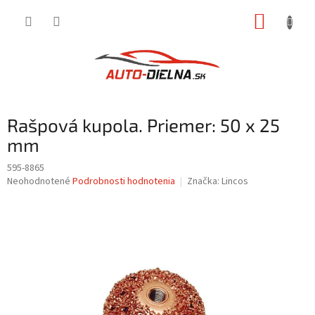
Prejsť
NÁKUP
na
obsah
KOŠÍK
Rašpová kupola. Priemer: 50 x 25
mm
595-8865
Priemerné
Neohodnotené
Podrobnosti hodnotenia
Značka:
Lincos
hodnotenie
produktu
je
0,0
z
5
hviezdičiek.