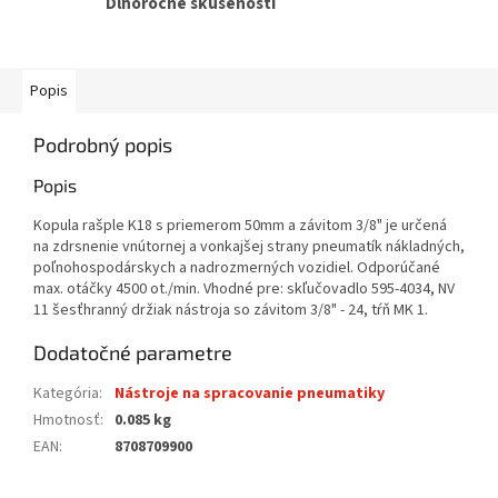
Dlhoročné skúsenosti
Popis
Podrobný popis
Popis
Kopula rašple K18 s priemerom 50mm a závitom 3/8" je určená
na zdrsnenie vnútornej a vonkajšej strany pneumatík nákladných,
poľnohospodárskych a nadrozmerných vozidiel. Odporúčané
max. otáčky 4500 ot./min. Vhodné pre: skľučovadlo 595-4034, NV
11 šesťhranný držiak nástroja so závitom 3/8" - 24, tŕň MK 1.
Dodatočné parametre
Kategória
:
Nástroje na spracovanie pneumatiky
Hmotnosť
:
0.085 kg
EAN
:
8708709900