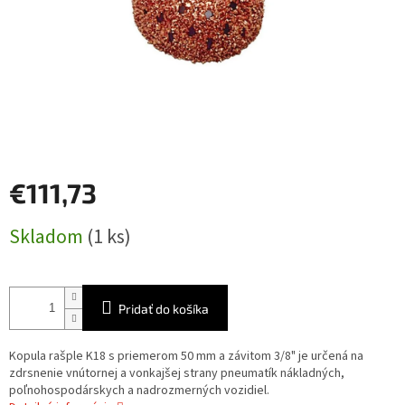
€111,73
Jednotková
Skladom
(1 ks)
cena:
Pridať do košíka
Kopula rašple K18 s priemerom 50 mm a závitom 3/8" je určená na
zdrsnenie vnútornej a vonkajšej strany pneumatík nákladných,
poľnohospodárskych a nadrozmerných vozidiel.